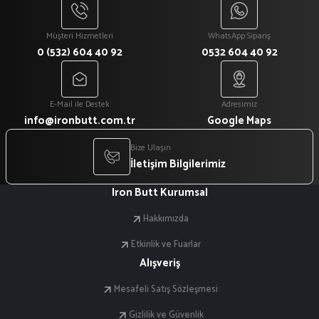
Müşteri Hizmetleri
WhatsApp Sipariş
0 (532) 604 40 92
0532 604 40 92
E-Mail ile Destek
Adresimiz
info@ironbutt.com.tr
Google Maps
Bize Ulaşın
İletişim Bilgilerimiz
Iron Butt Kurumsal
Hakkımızda
Etkinlik ve Fuarlar
Alışveriş
Mesafeli Satış Sözleşmesi
Gizlilik ve Güvenlik