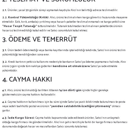
2.1.
Ürünler, yasal 30 günlük süreyi aşmamak kaydıyla Alıcı'nın belirttiği adrese teslim edilir.
2.2.
Kontrol Yükümlülüğü (Kritik):
Alıcı, ürünü teslim alırken kargo görevlisi huzurunda muayene
etmelidir. Ezik, kırık, ambalajı yırtılmış veya hasarlı paketler teslim alınmamalı ve kargo yetkilisine
"Hasar Tespit Tutanağı"
tutturulmalıdır. Tutanak tutulmadan teslim alınan paketlerde ürünün
hasarsız teslim edildiği kabul edilir ve Satıcı sorumluluk kabul etmez.
3. ÖDEME VE TEMERRÜT
3.1.
Ürün bedeli ödenmediği veya banka kayıtlarında iptal edildiği takdirde, Satıcı'nın ürünü teslim
yükümlülüğü kendiliğinden sona erer.
3.2.
Kredi kartının yetkisiz kullanımı nedeniyle bankanın Satıcı'ya ödeme yapmaması halinde, Alıcı
ürünü 3 gün içinde tüm nakliye giderleri
kendisine ait olmak üzere
Satıcı'ya iade etmekle
yükümlüdür.
4. CAYMA HAKKI
4.1.
Alıcı, ürünü teslim aldığı tarihten itibaren
14 (on dört) gün
içinde hiçbir gerekçe
göstermeksizin cayma hakkını kullanabilir.
4.2.
Cayma hakkının kullanılması için bu süre içinde Satıcı'ya yazılı bildirimde bulunulması (e-posta
veya iadeli taahhütlü posta) ve ürünün
"yeniden satılabilirlik özelliğini yitirmemiş"
olması
şarttır.
4.3.
İade Kargo Süreci:
Cayma hakkı kapsamında iade edilecek ürünler, Satıcı’nın anlaşmalı
olduğu kargo firması ile gönderilmelidir. Alıcı'nın şahsi tercihiyle farklı bir kargo firması kullanması
durumunda doğacak hasar ve masraflardan Satıcı sorumlu tutulamaz.