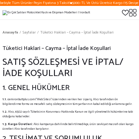
bebiyle Tüm Ürünler Peşin Fiyatına 3 Taksit!
5000.-TL Ve Üstü Ücretsiz Kargo (15 Desiye
Anasayfa
Sayfalar
Tüketici Haklari – Cayma – İptal İade Koşullari
Tüketici Haklari – Cayma – İptal İade Koşullari
SATIŞ SÖZLEŞMESİ VE İPTAL/
İADE KOŞULLARI
1. GENEL HÜKÜMLER
1.1.
cemironbuttplus.com ("Web Sitesi") üzerinden verilen her sipariş, Alıcı tarafından ön
bilgilendirme formu ve mesafeli satış sözleşmesinin tüm şartlarının kabul edildiği anlamına gelir.
1.2.
Alıcı, 6502 sayılı Tüketicinin Korunması Hakkında Kanun ve ilgili yönetmelik hükümlerine tabi
olduğunu kabul eder.
1.3.
Kargo Ücretleri:
Aksi kampanya dahilinde belirtilmedikçe, ürün sevkiyat masrafı olan kargo
ücretleri Alıcı tarafından karşılanır.
2. TESLİMAT VE SORUMLULUK