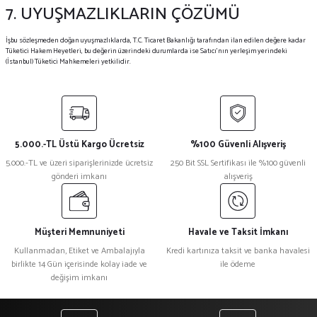
7. UYUŞMAZLIKLARIN ÇÖZÜMÜ
İşbu sözleşmeden doğan uyuşmazlıklarda, T.C. Ticaret Bakanlığı tarafından ilan edilen değere kadar
Tüketici Hakem Heyetleri, bu değerin üzerindeki durumlarda ise Satıcı’nın yerleşim yerindeki
(İstanbul) Tüketici Mahkemeleri yetkilidir.
5.000.-TL Üstü Kargo Ücretsiz
%100 Güvenli Alışveriş
5.000.-TL ve üzeri siparişlerinizde ücretsiz
250 Bit SSL Sertifikası ile %100 güvenli
gönderi imkanı
alışveriş
Müşteri Memnuniyeti
Havale ve Taksit İmkanı
Kullanmadan, Etiket ve Ambalajıyla
Kredi kartınıza taksit ve banka havalesi
birlikte 14 Gün içerisinde kolay iade ve
ile ödeme
değişim imkanı