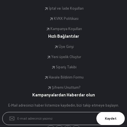
İptal ve İade Koşulları
KVKK Politikası
Kampanya Koşulları
Hızlı Bağlantılar
Üye Girişi
Yeni üyelik Oluştur
Sipariş Takibi
Havale Bildirim Formu
Şifremi Unuttum?
Kampanyalardan Haberdar olun
E-Mail adresinizi haber listemize kaydedin, bizi takip etmeye başlayın.
Kaydet