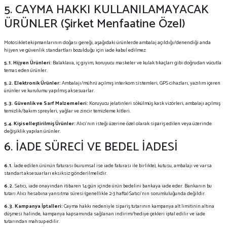
5. CAYMA HAKKI KULLANILAMAYACAK
ÜRÜNLER (Şirket Menfaatine Özel)
Motosiklet ekipmanlarının doğası gereği, aşağıdaki ürünlerde ambalaj açıldığı/denendiği anda
hijyen ve güvenlik standartları bozulduğu için iade kabul edilmez:
5.1. Hijyen Ürünleri:
Balaklava, iç giyim, koruyucu maskeler ve kulak tıkaçları gibi doğrudan vücutla
temas eden ürünler.
5.2. Elektronik Ürünler:
Ambalajı/mührü açılmış interkom sistemleri, GPS cihazları, yazılım içeren
ürünler ve kurulumu yapılmış aksesuarlar.
5.3. Güvenlik ve Sarf Malzemeleri:
Koruyucu jelatinleri sökülmüş kask vizörleri, ambalajı açılmış
temizlik/bakım spreyleri, yağlar ve zincir temizleme kitleri.
5.4. Kişiselleştirilmiş Ürünler:
Alıcı'nın isteği üzerine özel olarak sipariş edilen veya üzerinde
değişiklik yapılan ürünler.
6. İADE SÜRECİ VE BEDEL İADESİ
6.1.
İade edilen ürünün faturası (kurumsal ise iade faturası ile birlikte), kutusu, ambalajı ve varsa
standart aksesuarları eksiksiz gönderilmelidir.
6.2.
Satıcı, iade onayından itibaren 14 gün içinde ürün bedelini bankaya iade eder. Bankanın bu
tutarı Alıcı hesabına yansıtma süresi (genellikle 2-3 hafta) Satıcı’nın sorumluluğunda değildir.
6.3.
Kampanya İptalleri:
Cayma hakkı nedeniyle sipariş tutarının kampanya alt limitinin altına
düşmesi halinde, kampanya kapsamında sağlanan indirim/hediye çekleri iptal edilir ve iade
tutarından mahsup edilir.