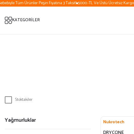
bebiyle Tüm Ürünler Peşin Fiyatına 3 Taksit!
5000.-TL Ve Üstü Ücretsiz Kargo (
KATEGORİLER
Stoktakiler
Yağmurluklar
Nukrotech
DRYCONE