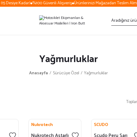
15 Desiye Kadar)
%100 Güvenli Alışveriş
Ürünlerinizi Mağazadan Teslim Alma
Yağmurluklar
Anasayfa
Sürücüye Özel
Yağmurluklar
Topla
Nukrotech
SCUDO
Nukrotech Astarlı
Scudo Peru Sarı