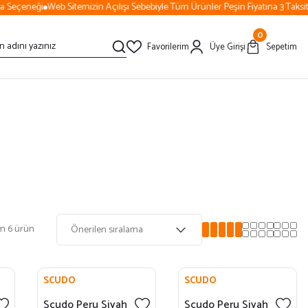
 Seçeneği
Web Sitemizin Açılışı Sebebiyle Tüm Ürünler Peşin Fiyatına 3 Taksit!
0
Favorilerim
Üye Girişi
Sepetim
m 6 ürün
SCUDO
SCUDO
Scudo Peru Siyah
Scudo Peru Siyah