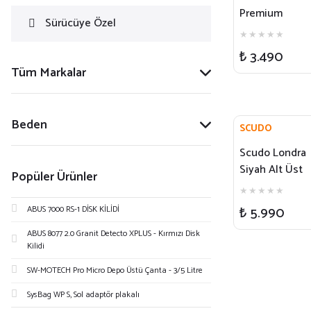
Premium
Sürücüye Özel
Motosiklet
Yağmurluk Tak
₺ 3.490
Tüm Markalar
Beden
SCUDO
Scudo Londra
Siyah Alt Üst
Popüler Ürünler
Takım Motosik
Yağmurluğu
₺ 5.990
ABUS 7000 RS-1 DİSK KİLİDİ
ABUS 8077 2.0 Granit Detecto XPLUS - Kırmızı Disk
Kilidi
SW-MOTECH Pro Micro Depo Üstü Çanta - 3/5 Litre
SysBag WP S, Sol adaptör plakalı