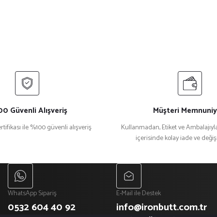
0 Güvenli Alışveriş
Müşteri Memnuniy
rtifikası ile %100 güvenli alışveriş
Kullanmadan, Etiket ve Ambalajıyla
içerisinde kolay iade ve deği
WhatsApp Sipariş
E-Mail ile Destek
0532 604 40 92
info@ironbutt.com.tr