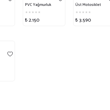
PVC Yağmurluk
Üst Motosiklet
Yağmurluğu
ımı
₺ 2.150
₺ 3.590
let