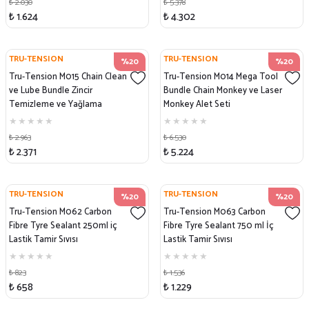
₺ 2.030
₺ 5.378
₺ 1.624
₺ 4.302
TRU-TENSION
TRU-TENSION
%20
%20
Tru-Tension M015 Chain Clean
Tru-Tension M014 Mega Tool
ve Lube Bundle Zincir
Bundle Chain Monkey ve Laser
Temizleme ve Yağlama
Monkey Alet Seti
₺ 2.963
₺ 6.530
₺ 2.371
₺ 5.224
TRU-TENSION
TRU-TENSION
%20
%20
Tru-Tension M062 Carbon
Tru-Tension M063 Carbon
Fibre Tyre Sealant 250ml iç
Fibre Tyre Sealant 750 ml İç
Lastik Tamir Sıvısı
Lastik Tamir Sıvısı
₺ 823
₺ 1.536
₺ 658
₺ 1.229