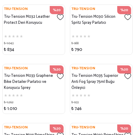
TRU-TENSION
TRU-TENSION
%20
%20
Tru-Tension M032 Leather
Tru-Tension M030 Silicon
Protect Deri Koruyucu
Spritz Spray Parlatıcı
₺ 1.043
₺ 988
₺ 834
₺ 790
TRU-TENSION
TRU-TENSION
%20
%20
Tru-Tension M033 Graphene
Tru-Tension M035 Superior
Bike Detailer Parlatıcı ve
Anti Fog Spray 75ml Buğu
Koruyucu Sprey
Önleyici
₺ 1.262
₺ 933
₺ 1.010
₺ 746
TRU-TENSION
TRU-TENSION
%20
%20