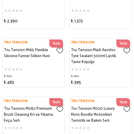
₺ 2.390
₺ 1.372
TRU-TENSION
TRU-TENSION
%20
%20
Tru-Tension M165 Flexible
Tru-Tension M148 Aerolos
Silicone Funnel Silikon Huni
Tyre Sealant 500ml Lastik
Tamir Köpüğü
₺ 604
₺ 494
₺ 483
₺ 395
TRU-TENSION
TRU-TENSION
%20
%20
Tru-Tension M082 Premium
Tru-Tension M020 Luxury
Brush Cleaning Kit ve Yıkama
Moto Bundle Motosiklet
Fırça Seti
Temizlik ve Bakım Seti