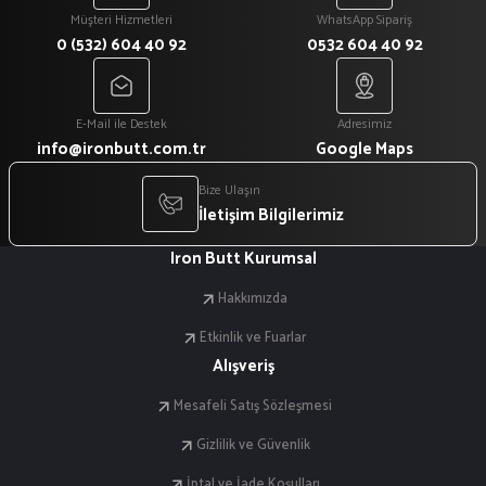
Müşteri Hizmetleri
WhatsApp Sipariş
0 (532) 604 40 92
0532 604 40 92
E-Mail ile Destek
Adresimiz
info@ironbutt.com.tr
Google Maps
Bize Ulaşın
İletişim Bilgilerimiz
Iron Butt Kurumsal
Hakkımızda
Etkinlik ve Fuarlar
Alışveriş
Mesafeli Satış Sözleşmesi
Gizlilik ve Güvenlik
İptal ve İade Koşulları