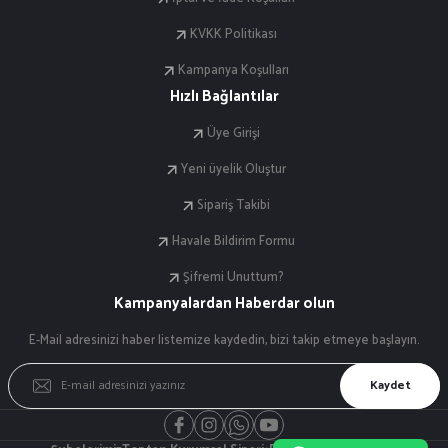
KVKK Politikası
Kampanya Koşulları
Hızlı Bağlantılar
Üye Girişi
Yeni üyelik Oluştur
Sipariş Takibi
Havale Bildirim Formu
Şifremi Unuttum?
Kampanyalardan Haberdar olun
E-Mail adresinizi haber listemize kaydedin, bizi takip etmeye başlayın.
Kaydet