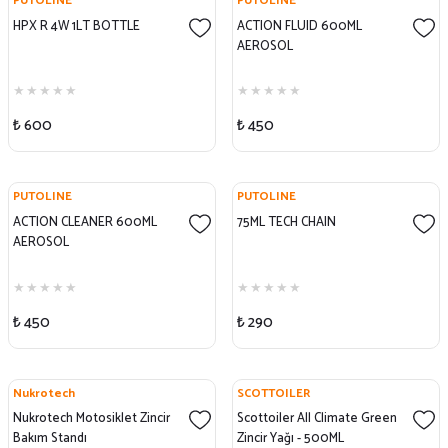
PUTOLINE
PUTOLINE
HPX R 4W 1LT BOTTLE
ACTION FLUID 600ML
AEROSOL
₺ 600
₺ 450
PUTOLINE
PUTOLINE
ACTION CLEANER 600ML
75ML TECH CHAIN
AEROSOL
₺ 450
₺ 290
Nukrotech
SCOTTOILER
Nukrotech Motosiklet Zincir
Scottoiler All Climate Green
Bakım Standı
Zincir Yağı - 500ML