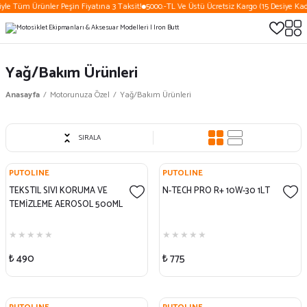
yle Tüm Ürünler Peşin Fiyatına 3 Taksit!
5000.-TL Ve Üstü Ücretsiz Kargo (15 Desiye Kada
Yağ/Bakım Ürünleri
Anasayfa
Motorunuza Özel
Yağ/Bakım Ürünleri
SIRALA
PUTOLINE
PUTOLINE
TEKSTIL SIVI KORUMA VE
N-TECH PRO R+ 10W-30 1LT
TEMİZLEME AEROSOL 500ML
₺ 490
₺ 775