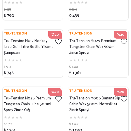
₺ 988
₺ 549
₺ 790
₺ 439
TRU-TENSION
TRU-TENSION
%20
%20
Tru-Tension M012 Monkey
Tru-Tension M029 Premium
Juice Gel 1 Litre Bottle Yıkama
Tungsten Chain Wax 500ml
Şampuanı
Zincir Spreyi
₺ 933
₺ 1.701
₺ 746
₺ 1.361
TRU-TENSION
TRU-TENSION
%20
%20
Tru-Tension M028 Premium
Tru-Tension M006 BananaSlip
Tungsten Chain Lube 500ml
Cahin Wax 500ml Motosiklet
Sprey Zincir Yağ
Zincir Spreyi
₺ 1.701
₺ 1.262
₺ 1.361
₺ 1.010