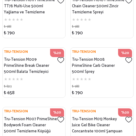
Tru-Tension M011 PrimeShine
Tru-Tension M010 PrimeShine
TT78 Multi-Use 500ml
Chain Cleaner 500ml Zincir
Yağlama ve Temizleme
Temizleme Spreyi
₺ 988
₺ 988
₺ 790
₺ 790
TRU-TENSION
TRU-TENSION
%20
%20
Tru-Tension M009
Tru-Tension M008
PrimeShine Break Cleaner
PrimeShine Carb Cleaner
500ml Balata Temizleyici
500ml Sprey
Sprey
₺ 823
₺ 988
₺ 658
₺ 790
TRU-TENSION
TRU-TENSION
%20
%20
Tru-Tension M007 PrimeShine
Tru-Tension M013 Monkey
Bodywork Foam Cleaner
Juice Gel Bike Cleaner
500ml Temizleme Köpüğü
Concantrate 100ml Şampuan