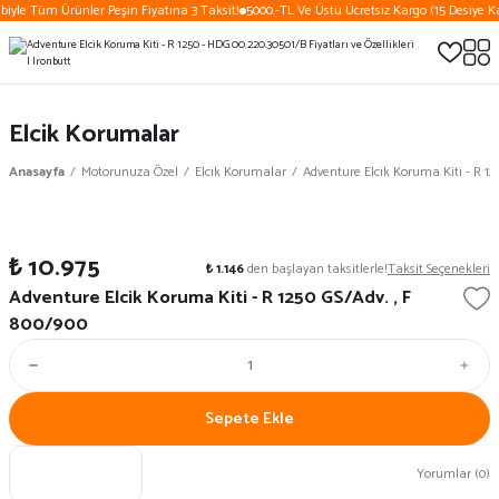
biyle Tüm Ürünler Peşin Fiyatına 3 Taksit!
5000.-TL Ve Üstü Ücretsiz Kargo (15 Desiye Ka
Elcik Korumalar
Anasayfa
Motorunuza Özel
Elcik Korumalar
Adventure Elcik Koruma Kiti - R 125
₺ 10.975
₺ 1.146
den başlayan taksitlerle!
Taksit Seçenekleri
Adventure Elcik Koruma Kiti - R 1250 GS/Adv. , F
800/900
Sepete Ekle
Yorumlar (0)