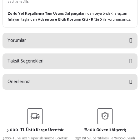
sabitlenebilir.
Zorlu Yol Koşullarına Tam Uyum:
Dal parçalarından veya öndeki araçtan
fırlayan taşlardan
Adventure Elcik Koruma Kiti - R 1250
ile korunursunuz.
Yorumlar
Taksit Seçenekleri
Bu ürüne ilk yorumu siz yapın!
Önerileriniz
Yorum Yaz
Bu ürünün fiyat bilgisi, resim, ürün açıklamalarında ve diğer konularda
yetersiz gördüğünüz noktaları öneri formunu kullanarak tarafımıza
iletebilirsiniz.
Görüş ve önerileriniz için teşekkür ederiz.
5.000.-TL Üstü Kargo Ücretsiz
%100 Güvenli Alışveriş
Ürün resmi kalitesiz, bozuk veya görüntülenemiyor.
5.000.-TL ve üzeri siparişlerinizde ücretsiz
250 Bit SSL Sertifikası ile %100 güvenli