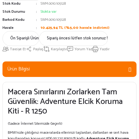
Stok Kodu
SWM.0010.105128
Stok Durumu
Stokta var
Barkod Kodu
SWM.0010.105128
Havale
10.425,94 TL (%5,00 havale indirimi)
Ön Siparişli Ürün
Sipariş öncesi lütfen stok sorunuz !
Tavsiye Et
Paylaş
Karşılaştır
Yorum Yaz
Yazdır
Ürün Bilgisi
Macera Sınırlarını Zorlarken Tam
Güvenlik: Adventure Elcik Koruma
Kiti - R 1250
(Sadece İnternet Sitemizde Geçerli)
BMW’nizle çıktığınız maceralarda ellerinizi taşlardan, dallardan ve sert hava
koşullarından koruyun! HDG.00.220.30501/B kodlu
Adventure Elcik Koruma