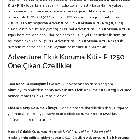
Kiti - R 1250
, darbelere dayanıklı polipropilen plastik kapaklar ile yüksek
mukavemetli alüminyum gövdeyi bir araya getirir. Modern ve köşeli
tasarımıyla BMW R 1250 GS ve yeni F 900 GS serisinin agresif hatlarına
kusursuz uyum sağlayan
Adventure Elcik Koruma Kiti - R 1250
, sürüş
güvenliğinizi bir üst seviyeye taşır. Orijinal
Adventure Elcik Koruma Kiti - R
1250
, hem off-road parkurlarında hem de uzun yol turlarında elleriniz için
aşılmaz bir kalkan oluşturur.
Adventure Elcik Koruma Kiti - R 1250
ile
rüzgarın ve darbelerin sürüş keyfinizi bölmesine izin vermeyin.
Adventure Elcik Koruma Kiti - R 1250
Öne Çıkan Özellikler
Tam Kapalı Alüminyum İskelet:
İki noktadan sabitlenen sağlam
alüminyum braketlere sahip
Adventure Elcik Koruma Kiti - R 1250
, düşme
anında manetlerin kırılmasını önler.
Ekstra Geniş Koruma Yüzeyi:
Ellerinizi sadece darbelerden değil, rüzgar ve
yağmurdan da koruyan
Adventure Elcik Koruma Kiti - R 1250
, kış
sürüşlerinde konforu artırır.
Model Odaklı Kusursuz Montaj:
BMW R 1250 GS ve F 800/900 GS
modellerinin orijinal gidon yapısına özel üretilen
Adventure Elcik Koruma