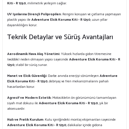
Kiti - R 1250
, milimetrik yerleşim sağlar.
UV Işınlarına Dirençli Polipropilen:
Rengini koruyan ve çatlama yapmayan
plastik yapısı ile
Adventure Elcik Koruma Kiti - R 1250
, uzun yıllar
dayanıklılığını korur.
Teknik Detaylar ve Sürüş Avantajları
Aerodinamik Hava Akış Yönetimi:
Yüksek hızlarda gidon titremesine
(wobble) neden olmayan yapısı sayesinde
Adventure Elcik Koruma Kiti - R
1250
, stabil bir sürüş sunar.
Manet ve Elcik Güvenliği:
Darbe anında enerjiyi sönümleyen
Adventure
Elcik Koruma Kiti - R 1250
, debriyaj ve fren mekanizmalarını pahalı
hasarlardan korur.
Agresif ve Modern Estetik:
Motosikletin ön görünümünü tamamlayan
siyah mat dokusu ile
Adventure Elcik Koruma Kiti - R 1250
, şık bir
aksesuardır.
Hızlı ve Pratik Kurulum:
Kutu içeriğindeki montaj ekipmanları sayesinde
Adventure Elcik Koruma Kiti - R 1250
, dakikalar içinde gidona