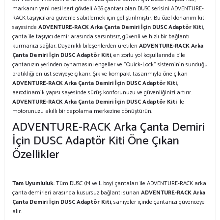
markanın yeni nesil sert gövdeli ABS çantası olan DUSC serisini ADVENTURE-
RACK taşıyıcılara güvenle sabitlemek için geliştirilmiştir. Bu özel donanım kiti
sayesinde
ADVENTURE-RACK Arka Çanta Demiri İçin DUSC Adaptör Kiti
,
çanta ile taşıyıcı demir arasında sarsıntısız, güvenli ve hızlı bir bağlantı
kurmanızı sağlar. Dayanıklı bileşenlerden üretilen
ADVENTURE-RACK Arka
Çanta Demiri İçin DUSC Adaptör Kiti
, en zorlu yol koşullarında bile
çantanızın yerinden oynamasını engeller ve "Quick-Lock" sisteminin sunduğu
pratikliği en üst seviyeye çıkarır. Şık ve kompakt tasarımıyla öne çıkan
ADVENTURE-RACK Arka Çanta Demiri İçin DUSC Adaptör Kiti
,
aerodinamik yapısı sayesinde sürüş konforunuzu ve güvenliğinizi artırır.
ADVENTURE-RACK Arka Çanta Demiri İçin DUSC Adaptör Kiti
ile
motorunuzu akıllı bir depolama merkezine dönüştürün.
ADVENTURE-RACK Arka Çanta Demiri
İçin DUSC Adaptör Kiti Öne Çıkan
Özellikler
Tam Uyumluluk:
Tüm DUSC (M ve L boy) çantaları ile ADVENTURE-RACK arka
çanta demirleri arasında kusursuz bağlantı sunan
ADVENTURE-RACK Arka
Çanta Demiri İçin DUSC Adaptör Kiti
, saniyeler içinde çantanızı güvenceye
alır.