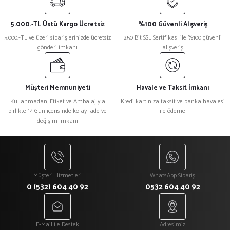
Görüş ve önerileriniz için teşekkür ederiz.
5.000.-TL Üstü Kargo Ücretsiz
%100 Güvenli Alışveriş
Ürün resmi kalitesiz, bozuk veya görüntülenemiyor.
5.000.-TL ve üzeri siparişlerinizde ücretsiz
250 Bit SSL Sertifikası ile %100 güvenli
gönderi imkanı
alışveriş
Ürün açıklamasında eksik bilgiler bulunuyor.
Ürün bilgilerinde hatalar bulunuyor.
Ürün fiyatı diğer sitelerden daha pahalı.
Müşteri Memnuniyeti
Havale ve Taksit İmkanı
Bu ürüne benzer farklı alternatifler olmalı.
Kullanmadan, Etiket ve Ambalajıyla
Kredi kartınıza taksit ve banka havalesi
birlikte 14 Gün içerisinde kolay iade ve
ile ödeme
değişim imkanı
Gönder
Müşteri Hizmetleri
WhatsApp Sipariş
0 (532) 604 40 92
0532 604 40 92
E-Mail ile Destek
Adresimiz