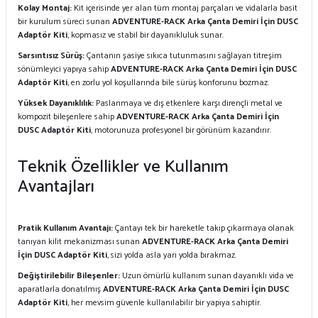
Kolay Montaj:
Kit içerisinde yer alan tüm montaj parçaları ve vidalarla basit
bir kurulum süreci sunan
ADVENTURE-RACK Arka Çanta Demiri İçin DUSC
Adaptör Kiti
, kopmasız ve stabil bir dayanıkluluk sunar.
Sarsıntısız Sürüş:
Çantanın şasiye sıkıca tutunmasını sağlayan titreşim
sönümleyici yapıya sahip
ADVENTURE-RACK Arka Çanta Demiri İçin DUSC
Adaptör Kiti
, en zorlu yol koşullarında bile sürüş konforunu bozmaz.
Yüksek Dayanıklılık:
Paslanmaya ve dış etkenlere karşı dirençli metal ve
kompozit bileşenlere sahip
ADVENTURE-RACK Arka Çanta Demiri İçin
DUSC Adaptör Kiti
, motorunuza profesyonel bir görünüm kazandırır.
Teknik Özellikler ve Kullanım
Avantajları
Pratik Kullanım Avantajı:
Çantayı tek bir hareketle takıp çıkarmaya olanak
tanıyan kilit mekanizması sunan
ADVENTURE-RACK Arka Çanta Demiri
İçin DUSC Adaptör Kiti
, sizi yolda asla yarı yolda bırakmaz.
Değiştirilebilir Bileşenler:
Uzun ömürlü kullanım sunan dayanıklı vida ve
aparatlarla donatılmış
ADVENTURE-RACK Arka Çanta Demiri İçin DUSC
Adaptör Kiti
, her mevsim güvenle kullanılabilir bir yapıya sahiptir.