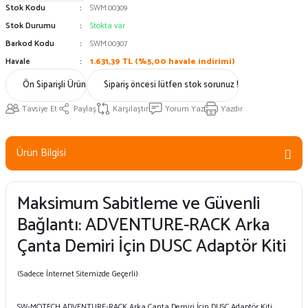
Stok Kodu
SWM.00309
Stok Durumu
Stokta var
Barkod Kodu
SWM.00307
Havale
1.631,39 TL (%5,00 havale indirimi)
Ön Siparişli Ürün
Sipariş öncesi lütfen stok sorunuz !
Tavsiye Et
Paylaş
Karşılaştır
Yorum Yaz
Yazdır
Ürün Bilgisi
Maksimum Sabitleme ve Güvenli
Bağlantı: ADVENTURE-RACK Arka
Çanta Demiri İçin DUSC Adaptör Kiti
(Sadece İnternet Sitemizde Geçerli)
SW-MOTECH ADVENTURE-RACK Arka Çanta Demiri İçin DUSC Adaptör Kiti,