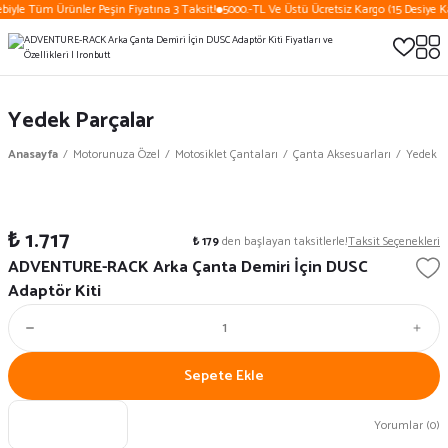
biyle Tüm Ürünler Peşin Fiyatına 3 Taksit!
5000.-TL Ve Üstü Ücretsiz Kargo (15 Desiye Ka
Yedek Parçalar
Anasayfa
Motorunuza Özel
Motosiklet Çantaları
Çanta Aksesuarları
Yedek P
₺ 1.717
₺ 179
den başlayan taksitlerle!
Taksit Seçenekleri
ADVENTURE-RACK Arka Çanta Demiri İçin DUSC
Adaptör Kiti
Sepete Ekle
Yorumlar (0)