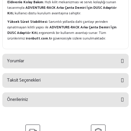
Eldivenle Kolay Bakım:
Hızlı kilit mekanizması ve servis kolaylığı sunan
tasarımıyla
ADVENTURE-RACK Arka Çanta Demiri İçin DUSC Adaptör
Kiti
, kullanıcı dostu kurulum avantajına sahiptir.
Yüksek Sürat Stabilitesi:
Sarsıntılı yollarda dahi çantayı yerinden
oynatmayan kilitli yapısı ile
ADVENTURE-RACK Arka Çanta Demiri İçin
DUSC Adaptör Kiti
, ergonomik bir kullanım avantajı sunar. Tüm
ürünlerimiz
ironbutt.com.tr
güvencesiyle sizlere sunulmaktadır.
Yorumlar
Taksit Seçenekleri
Bu ürüne ilk yorumu siz yapın!
Önerileriniz
Yorum Yaz
Bu ürünün fiyat bilgisi, resim, ürün açıklamalarında ve diğer konularda
yetersiz gördüğünüz noktaları öneri formunu kullanarak tarafımıza
iletebilirsiniz.