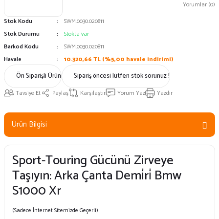
Yorumlar (0)
Stok Kodu
SWM.0030.020811
Stok Durumu
Stokta var
Barkod Kodu
SWM.0030.020811
Havale
10.320,66 TL (%5,00 havale indirimi)
Ön Siparişli Ürün
Sipariş öncesi lütfen stok sorunuz !
Tavsiye Et
Paylaş
Karşılaştır
Yorum Yaz
Yazdır
Ürün Bilgisi
Sport-Touring Gücünü Zirveye
Taşıyın: Arka Çanta Demi̇ri̇ Bmw
S1000 Xr
(Sadece İnternet Sitemizde Geçerli)