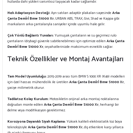
hızlarda dahi yükleri sarsıntısız taşıyacak kadar sağlamdır.
Hızlı Adaptasyon Desteği:
Ayrı satılan adaptör plakaları sayesinde
Arka
Çanta Demi̇ri̇ Bmw S1000 Xr
; URBAN ABS, TRAX, Givi, Shad ve Kappa gibi
markaların arka çantalarıyla saniyeler içinde uyumlu hale gelir.
Çok Yönlü Bağlantı Yuvaları:
Yumuşak çantaların ve su geçirmez rulo
çantaların (drybag) güvenle sabitlenebilmesi için optimize edilen
Arka Çanta
Demi̇ri̇ Bmw S1000 Xr
, seyahatlerinizde maksimum esneklik sağlar.
Teknik Özellikler ve Montaj Avantajları
Tam Model Uyumluluğu:
2015-2019 arası tüm BMW S 1000 XR (K49) modelleri
için özel hassas mühendislik ile üretilen
Arka Çanta Demi̇ri̇ Bmw S1000 Xr
,
şasiye milimetrik oturur.
Tadilatsız Kolay Kurulum:
Motosikletin orijinal arka montaj noktalarına
doğrudan monte edilen
Arka Çanta Demi̇ri̇ Bmw S1000 Xr
, herhangi bir
delme veya modifikasyon gerektirmez.
Korozyona Dayanıklı Siyah Kaplama:
Yüksek kaliteli elektrostatik toz boya
teknolojisiyle
Arka Çanta Demi̇ri̇ Bmw S1000 Xr
, dış etkenlere karşı yıllarca
ilk günkü formunu korur.