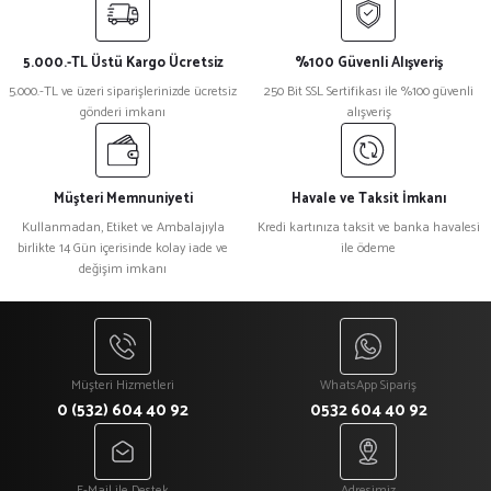
iletebilirsiniz.
Görüş ve önerileriniz için teşekkür ederiz.
5.000.-TL Üstü Kargo Ücretsiz
%100 Güvenli Alışveriş
Ürün resmi kalitesiz, bozuk veya görüntülenemiyor.
5.000.-TL ve üzeri siparişlerinizde ücretsiz
250 Bit SSL Sertifikası ile %100 güvenli
gönderi imkanı
alışveriş
Ürün açıklamasında eksik bilgiler bulunuyor.
Ürün bilgilerinde hatalar bulunuyor.
Ürün fiyatı diğer sitelerden daha pahalı.
Müşteri Memnuniyeti
Havale ve Taksit İmkanı
Bu ürüne benzer farklı alternatifler olmalı.
Kullanmadan, Etiket ve Ambalajıyla
Kredi kartınıza taksit ve banka havalesi
birlikte 14 Gün içerisinde kolay iade ve
ile ödeme
değişim imkanı
Gönder
Müşteri Hizmetleri
WhatsApp Sipariş
0 (532) 604 40 92
0532 604 40 92
E-Mail ile Destek
Adresimiz