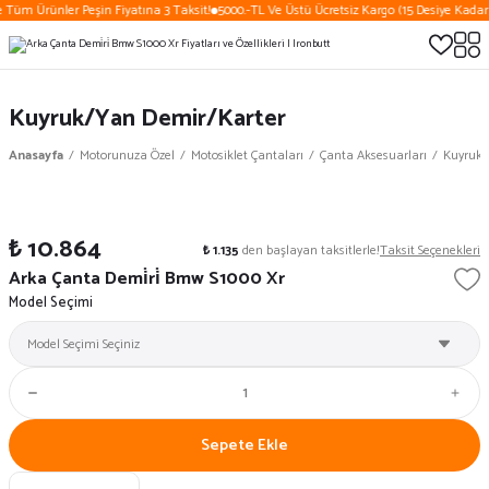
 Tüm Ürünler Peşin Fiyatına 3 Taksit!
5000.-TL Ve Üstü Ücretsiz Kargo (15 Desiye Kadar)
Kuyruk/Yan Demir/Karter
Anasayfa
Motorunuza Özel
Motosiklet Çantaları
Çanta Aksesuarları
Kuyruk/
₺ 10.864
₺ 1.135
den başlayan taksitlerle!
Taksit Seçenekleri
Arka Çanta Demi̇ri̇ Bmw S1000 Xr
Model Seçimi
Sepete Ekle