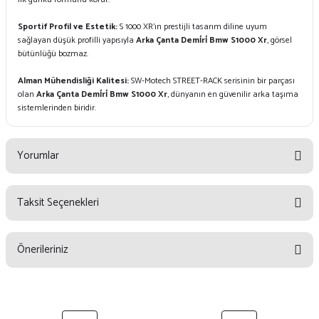
Sportif Profil ve Estetik:
S 1000 XR'ın prestijli tasarım diline uyum
sağlayan düşük profilli yapısıyla
Arka Çanta Demi̇ri̇ Bmw S1000 Xr
, görsel
bütünlüğü bozmaz.
Alman Mühendisliği Kalitesi:
SW-Motech STREET-RACK serisinin bir parçası
olan
Arka Çanta Demi̇ri̇ Bmw S1000 Xr
, dünyanın en güvenilir arka taşıma
sistemlerinden biridir.
Yorumlar
Taksit Seçenekleri
Bu ürüne ilk yorumu siz yapın!
Önerileriniz
Yorum Yaz
Bu ürünün fiyat bilgisi, resim, ürün açıklamalarında ve diğer konularda
yetersiz gördüğünüz noktaları öneri formunu kullanarak tarafımıza