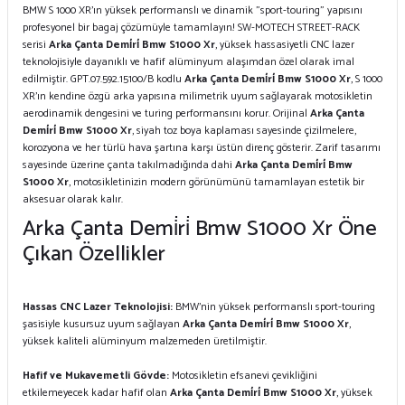
BMW S 1000 XR’ın yüksek performanslı ve dinamik "sport-touring" yapısını
profesyonel bir bagaj çözümüyle tamamlayın! SW-MOTECH STREET-RACK
serisi
Arka Çanta Demi̇ri̇ Bmw S1000 Xr
, yüksek hassasiyetli CNC lazer
teknolojisiyle dayanıklı ve hafif alüminyum alaşımdan özel olarak imal
edilmiştir. GPT.07.592.15100/B kodlu
Arka Çanta Demi̇ri̇ Bmw S1000 Xr
, S 1000
XR'ın kendine özgü arka yapısına milimetrik uyum sağlayarak motosikletin
aerodinamik dengesini ve turing performansını korur. Orijinal
Arka Çanta
Demi̇ri̇ Bmw S1000 Xr
, siyah toz boya kaplaması sayesinde çizilmelere,
korozyona ve her türlü hava şartına karşı üstün direnç gösterir. Zarif tasarımı
sayesinde üzerine çanta takılmadığında dahi
Arka Çanta Demi̇ri̇ Bmw
S1000 Xr
, motosikletinizin modern görünümünü tamamlayan estetik bir
aksesuar olarak kalır.
Arka Çanta Demi̇ri̇ Bmw S1000 Xr Öne
Çıkan Özellikler
Hassas CNC Lazer Teknolojisi:
BMW'nin yüksek performanslı sport-touring
şasisiyle kusursuz uyum sağlayan
Arka Çanta Demi̇ri̇ Bmw S1000 Xr
,
yüksek kaliteli alüminyum malzemeden üretilmiştir.
Hafif ve Mukavemetli Gövde:
Motosikletin efsanevi çevikliğini
etkilemeyecek kadar hafif olan
Arka Çanta Demi̇ri̇ Bmw S1000 Xr
, yüksek