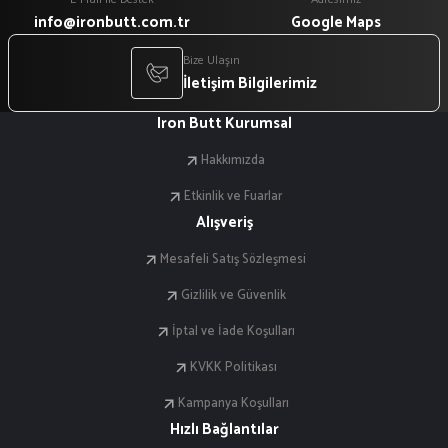
info@ironbutt.com.tr
Google Maps
Bize Ulaşın
İletişim Bilgilerimiz
Iron Butt Kurumsal
Hakkımızda
Etkinlik ve Fuarlar
Alışveriş
Mesafeli Satış Sözleşmesi
Gizlilik ve Güvenlik
İptal ve İade Koşulları
KVKK Politikası
Kampanya Koşulları
Hızlı Bağlantılar