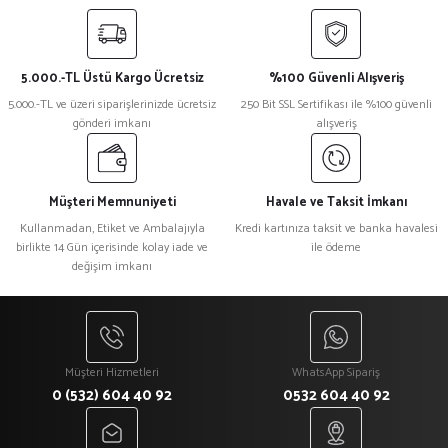
yetersiz gördüğünüz noktaları öneri formunu kullanarak tarafımıza
iletebilirsiniz.
Görüş ve önerileriniz için teşekkür ederiz.
5.000.-TL Üstü Kargo Ücretsiz
%100 Güvenli Alışveriş
Ürün resmi kalitesiz, bozuk veya görüntülenemiyor.
5.000.-TL ve üzeri siparişlerinizde ücretsiz
250 Bit SSL Sertifikası ile %100 güvenli
gönderi imkanı
alışveriş
Ürün açıklamasında eksik bilgiler bulunuyor.
Ürün bilgilerinde hatalar bulunuyor.
Ürün fiyatı diğer sitelerden daha pahalı.
Müşteri Memnuniyeti
Havale ve Taksit İmkanı
Bu ürüne benzer farklı alternatifler olmalı.
Kullanmadan, Etiket ve Ambalajıyla
Kredi kartınıza taksit ve banka havalesi
birlikte 14 Gün içerisinde kolay iade ve
ile ödeme
değişim imkanı
Gönder
Müşteri Hizmetleri
WhatsApp Sipariş
0 (532) 604 40 92
0532 604 40 92