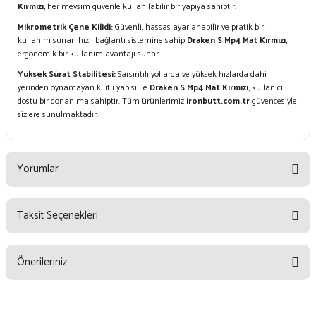
Kırmızı
, her mevsim güvenle kullanılabilir bir yapıya sahiptir.
Mikrometrik Çene Kilidi:
Güvenli, hassas ayarlanabilir ve pratik bir
kullanım sunan hızlı bağlantı sistemine sahip
Draken S Mp4 Mat Kırmızı
,
ergonomik bir kullanım avantajı sunar.
Yüksek Sürat Stabilitesi:
Sarsıntılı yollarda ve yüksek hızlarda dahi
yerinden oynamayan kilitli yapısı ile
Draken S Mp4 Mat Kırmızı
, kullanıcı
dostu bir donanıma sahiptir. Tüm ürünlerimiz
ironbutt.com.tr
güvencesiyle
sizlere sunulmaktadır.
Yorumlar
Taksit Seçenekleri
Bu ürüne ilk yorumu siz yapın!
Önerileriniz
Yorum Yaz
Bu ürünün fiyat bilgisi, resim, ürün açıklamalarında ve diğer konularda