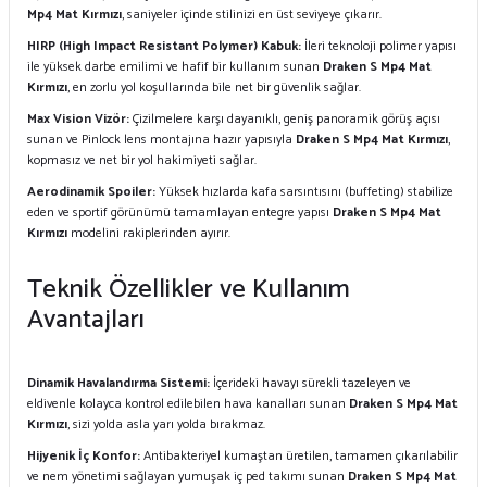
Mp4 Mat Kırmızı
, saniyeler içinde stilinizi en üst seviyeye çıkarır.
HIRP (High Impact Resistant Polymer) Kabuk:
İleri teknoloji polimer yapısı
ile yüksek darbe emilimi ve hafif bir kullanım sunan
Draken S Mp4 Mat
Kırmızı
, en zorlu yol koşullarında bile net bir güvenlik sağlar.
Max Vision Vizör:
Çizilmelere karşı dayanıklı, geniş panoramik görüş açısı
sunan ve Pinlock lens montajına hazır yapısıyla
Draken S Mp4 Mat Kırmızı
,
kopmasız ve net bir yol hakimiyeti sağlar.
Aerodinamik Spoiler:
Yüksek hızlarda kafa sarsıntısını (buffeting) stabilize
eden ve sportif görünümü tamamlayan entegre yapısı
Draken S Mp4 Mat
Kırmızı
modelini rakiplerinden ayırır.
Teknik Özellikler ve Kullanım
Avantajları
Dinamik Havalandırma Sistemi:
İçerideki havayı sürekli tazeleyen ve
eldivenle kolayca kontrol edilebilen hava kanalları sunan
Draken S Mp4 Mat
Kırmızı
, sizi yolda asla yarı yolda bırakmaz.
Hijyenik İç Konfor:
Antibakteriyel kumaştan üretilen, tamamen çıkarılabilir
ve nem yönetimi sağlayan yumuşak iç ped takımı sunan
Draken S Mp4 Mat