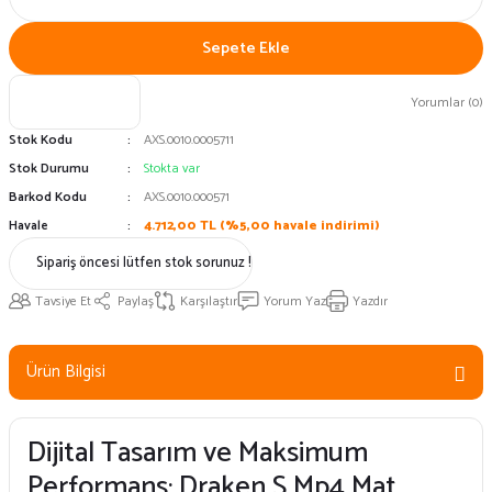
Sepete Ekle
Yorumlar (0)
Stok Kodu
AXS.0010.0005711
Stok Durumu
Stokta var
Barkod Kodu
AXS.0010.000571
Havale
4.712,00 TL (%5,00 havale indirimi)
Sipariş öncesi lütfen stok sorunuz !
Tavsiye Et
Paylaş
Karşılaştır
Yorum Yaz
Yazdır
Ürün Bilgisi
Dijital Tasarım ve Maksimum
Performans: Draken S Mp4 Mat