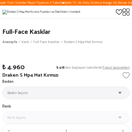
iyle Tüm Ürünler Peşin Fiyatına 3 Taksit!
5000.-TL Ve Üstü Ücretsiz Kargo (15 Desiye Ka
Full-Face Kasklar
Anasayfa
Kask
Full-Face Kasklar
Draken S Mp4 Mat Kırmızı
₺ 4.960
₺ 518
den başlayan taksitlerle!
Taksit Seçenekleri
Draken S Mp4 Mat Kırmızı
Beden
Renk