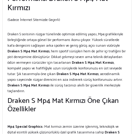
Kırmızı
(Sadece İnternet Sitemizde Geçerli)
Draken S serisinin rüzgar tünelinde optimize edilmiş yapısı, Mp4 grafikleriyle
birleştiğinde ortaya görsel bir performans ikonu çıkıyor. Yüksek süratlerde
kafa dengesini sağlayan arka spoilerı ve geniş görüş açısı sunan vizörüyle
Draken S Mp4 Mat Kırmızı
, hem sportif sürüşleri hem de şehir içi trafiğini bir
pist deneyimine dönüştürür. Dikkat çekmeyi seven ama teknik detaylardan
ödün vermeyen sürücüler için tasarlanan
Draken S Mp4 Mat Kırmızı
,
kompakt yapısı ve hafifliğiyle uzun sürüşlerde konforunuzu en üst seviyede
tutar. Şık tasarımıyla öne çıkan
Draken S Mp4 Mat Kırmızı
, aerodinamik
yapısı sayesinde rüzgar direncini en aza indirerek sürüş konforunuzu artırır.
Draken S Mp4 Mat Kırmızı
ile sürüş tarzınızı akıllı bir güvenlik merkeziyle
taçlandırın.
Draken S Mp4 Mat Kırmızı Öne Çıkan
Özellikler
Mp4 Special Graphics:
Mat kırmızı zemin üzerine işlenmiş, teknolojik ve
dijital esintili yüksek çözünürlüklü özel grafik tasarımına sahip
Draken S