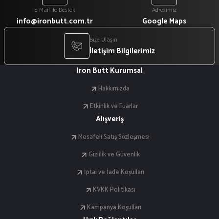
E-Mail ile Destek
Adresimiz
info@ironbutt.com.tr
Google Maps
Bize Ulaşın
İletişim Bilgilerimiz
Iron Butt Kurumsal
Hakkımızda
Etkinlik ve Fuarlar
Alışveriş
Mesafeli Satış Sözleşmesi
Gizlilik ve Güvenlik
İptal ve İade Koşulları
KVKK Politikası
Kampanya Koşulları