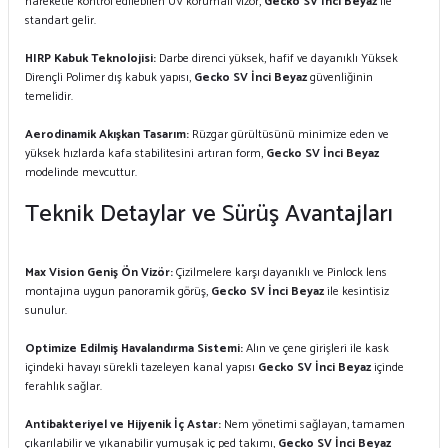
hareketle kontrol edilebilen UV korumalı vizör,
Gecko SV İnci Beyaz
ile
standart gelir.
HIRP Kabuk Teknolojisi:
Darbe direnci yüksek, hafif ve dayanıklı Yüksek
Dirençli Polimer dış kabuk yapısı,
Gecko SV İnci Beyaz
güvenliğinin
temelidir.
Aerodinamik Akışkan Tasarım:
Rüzgar gürültüsünü minimize eden ve
yüksek hızlarda kafa stabilitesini artıran form,
Gecko SV İnci Beyaz
modelinde mevcuttur.
Teknik Detaylar ve Sürüş Avantajları
Max Vision Geniş Ön Vizör:
Çizilmelere karşı dayanıklı ve Pinlock lens
montajına uygun panoramik görüş,
Gecko SV İnci Beyaz
ile kesintisiz
sunulur.
Optimize Edilmiş Havalandırma Sistemi:
Alın ve çene girişleri ile kask
içindeki havayı sürekli tazeleyen kanal yapısı
Gecko SV İnci Beyaz
içinde
ferahlık sağlar.
Antibakteriyel ve Hijyenik İç Astar:
Nem yönetimi sağlayan, tamamen
çıkarılabilir ve yıkanabilir yumuşak iç ped takımı,
Gecko SV İnci Beyaz