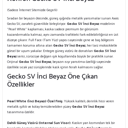
(Sadece İnternet Sitemizde Geçerli)
Sıradan bir beyazın ötesinde, güneş ışığında metalik yansımalar sunan Axxis
Gecko SV, zarafeti güvenlikle birleştiriyor.
Gecko SV İnci Beyaz
modelinin
"Pearl White" kaplaması, kaska sadece premium bir görünüm
kazandırmakla kalmaz, aynı zamanda trafikteki fark edilebilirliğinizi en üst
düzeye çıkarır. Full Face (Tam Yüz) yapısı sayesinde çene ve baş bölgesini
tamamen koruma altına alan
Gecko SV İnci Beyaz
, her tarz motosikletle
görsel bir uyum yakalar. Entegre güneş vizörü ile donatılan
Gecko SV İnci
Beyaz
serisi, sürücüye değişen ışık koşullarında büyük bir pratiklik sunar.
Orijinal
Gecko SV İnci Beyaz
, beyazın ısıyı yansıtma özelliği sayesinde
özellikle sıcak yaz sürüşlerinde kask içinin ferah kalmasını sağlar.
Gecko SV İnci Beyaz Öne Çıkan
Özellikler
Pearl White (İnci Beyazı) Özel Finiş:
Yüksek kaliteli, derinlik hissi veren
metalik ışıltılı ve kolay temizlenebilen yüzey
Gecko SV İnci Beyaz
tasarımına özeldir.
Dahili Güneş Vizörü (Internal Sun Visor):
Kaskın yan kısmından tek bir