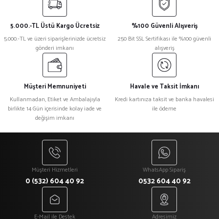
iletebilirsiniz.
Görüş ve önerileriniz için teşekkür ederiz.
5.000.-TL Üstü Kargo Ücretsiz
%100 Güvenli Alışveriş
Ürün resmi kalitesiz, bozuk veya görüntülenemiyor.
5.000.-TL ve üzeri siparişlerinizde ücretsiz
250 Bit SSL Sertifikası ile %100 güvenli
gönderi imkanı
alışveriş
Ürün açıklamasında eksik bilgiler bulunuyor.
Ürün bilgilerinde hatalar bulunuyor.
Ürün fiyatı diğer sitelerden daha pahalı.
Müşteri Memnuniyeti
Havale ve Taksit İmkanı
Bu ürüne benzer farklı alternatifler olmalı.
Kullanmadan, Etiket ve Ambalajıyla
Kredi kartınıza taksit ve banka havalesi
birlikte 14 Gün içerisinde kolay iade ve
ile ödeme
değişim imkanı
Gönder
Müşteri Hizmetleri
WhatsApp Sipariş
0 (532) 604 40 92
0532 604 40 92
E-Mail ile Destek
Adresimiz