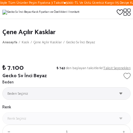
biyle Tüm Ürünler Peşin Fiyatına 3 Taksit!
5000.-TL Ve Üstü Ücretsiz Kargo (15 Desiye Ka
Çene Açılır Kasklar
Anasayfa
Kask
Çene Açılır Kasklar
Gecko Sv İnci Beyaz
₺ 7.100
₺ 742
den başlayan taksitlerle!
Taksit Seçenekleri
Gecko Sv İnci Beyaz
Beden
Renk