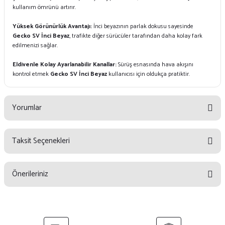
kullanım ömrünü artırır.
Yüksek Görünürlük Avantajı:
İnci beyazının parlak dokusu sayesinde
Gecko SV İnci Beyaz
, trafikte diğer sürücüler tarafından daha kolay fark
edilmenizi sağlar.
Eldivenle Kolay Ayarlanabilir Kanallar:
Sürüş esnasında hava akışını
kontrol etmek
Gecko SV İnci Beyaz
kullanıcısı için oldukça pratiktir.
Yorumlar
Taksit Seçenekleri
Bu ürüne ilk yorumu siz yapın!
Önerileriniz
Yorum Yaz
Bu ürünün fiyat bilgisi, resim, ürün açıklamalarında ve diğer konularda
yetersiz gördüğünüz noktaları öneri formunu kullanarak tarafımıza