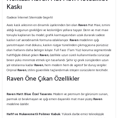
Kaskı
(Sadece İnternet Sitemizde Geçerli)
Axxis kask ailesinin en dinamik üyelerinden biri olan
Raven
Mat Mavi, ismini
aldığı kuzgunun çevikliğini ve keskinliğini yollara taşıyor. Derin ve mat mavi
tonuyla kaplanan bu model, grafik karmaşasından uzak durarak sadece
kaskın saf aerodinamik formuna odaklanıyor.
Raven
modelinin ışığı
yansıtmayan mat dokusu, kaskın rüzgar tünelinden çıkmışçasına pürüzsüz
olan hatlarını daha belirgin kılıyor. Full Face (Tam Yüz) koruma segmentinde
hafifliğiyle dikkat çeken
Raven
, özellikle uzun süreli kullanımlarda sürücüye
binen yükü minimize etmek için tasarlandı. Şehir içi çevik sürüşlerden uzun
yol rotalarına kadar
Raven
, hem modern hem de agresif bir duruş sergiler.
Orijinal
Raven
, stilini güvenlikle taçlandırmak isteyen sürücülerin tercihidir.
Raven Öne Çıkan Özellikler
Raven Matt Blue Özel Tasarımı:
Modern ve premium bir görünüm sunan,
parmak izi bırakmayan ve ışığı emen dayanıklı mat mavi yüzey
Raven
modeline özeldir.
Hafif ve Mukavemetli Polimer Kabuk:
Yüksek darbe emici teknolojiyle