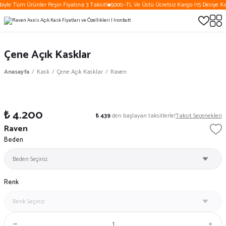
iyle Tüm Ürünler Peşin Fiyatına 3 Taksit!
5000.-TL Ve Üstü Ücretsiz Kargo (15 Desiye Ka
Çene Açık Kasklar
Anasayfa
Kask
Çene Açık Kasklar
Raven
₺ 4.200
₺ 439
den başlayan taksitlerle!
Taksit Seçenekleri
Raven
Beden
Renk