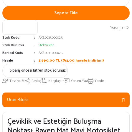
Sepete Ekle
Yorumlar (0)
Stok Kodu
AXS.0033.000025.
Stok Durumu
Stokta var
Barkod Kodu
AXS.0033.000025.
Havale
3.990,00 TL (%5,00 havale indirimi)
Sipariş öncesi lütfen stok sorunuz !
Tavsiye Et
Paylaş
Karşılaştır
Yorum Yaz
Yazdır
Ürün Bilgisi
Çeviklik ve Estetiğin Buluşma
Noktası: Raven Mat Mavi Motosiklet