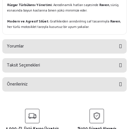
Rüzgar Türbülansı Yönetimi:
Aerodinamik hatları sayesinde
Raven
, sürüş
esnasında boyun kaslarına binen yükü minimize eder.
Modern ve Agresif Silüet:
Grafiklerden arındırılmış saf tasarımıyla
Raven
,
her türlü motosiklet tarzıyla kusursuz bir uyum yakalar.
Yorumlar
Taksit Seçenekleri
Bu ürüne ilk yorumu siz yapın!
Önerileriniz
Yorum Yaz
Bu ürünün fiyat bilgisi, resim, ürün açıklamalarında ve diğer konularda
yetersiz gördüğünüz noktaları öneri formunu kullanarak tarafımıza
iletebilirsiniz.
Görüş ve önerileriniz için teşekkür ederiz.
5.000.-TL Üstü Kargo Ücretsiz
%100 Güvenli Alışveriş