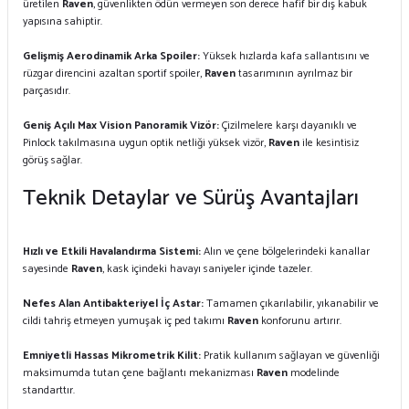
üretilen
Raven
, güvenlikten ödün vermeyen son derece hafif bir dış kabuk
yapısına sahiptir.
Gelişmiş Aerodinamik Arka Spoiler:
Yüksek hızlarda kafa sallantısını ve
rüzgar direncini azaltan sportif spoiler,
Raven
tasarımının ayrılmaz bir
parçasıdır.
Geniş Açılı Max Vision Panoramik Vizör:
Çizilmelere karşı dayanıklı ve
Pinlock takılmasına uygun optik netliği yüksek vizör,
Raven
ile kesintisiz
görüş sağlar.
Teknik Detaylar ve Sürüş Avantajları
Hızlı ve Etkili Havalandırma Sistemi:
Alın ve çene bölgelerindeki kanallar
sayesinde
Raven
, kask içindeki havayı saniyeler içinde tazeler.
Nefes Alan Antibakteriyel İç Astar:
Tamamen çıkarılabilir, yıkanabilir ve
cildi tahriş etmeyen yumuşak iç ped takımı
Raven
konforunu artırır.
Emniyetli Hassas Mikrometrik Kilit:
Pratik kullanım sağlayan ve güvenliği
maksimumda tutan çene bağlantı mekanizması
Raven
modelinde
standarttır.