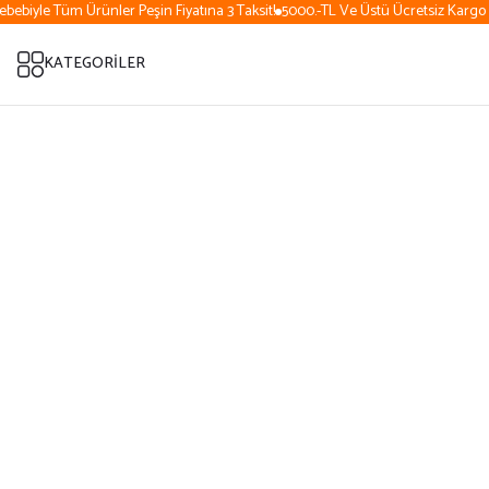
bebiyle Tüm Ürünler Peşin Fiyatına 3 Taksit!
5000.-TL Ve Üstü Ücretsiz Kargo (
KATEGORİLER