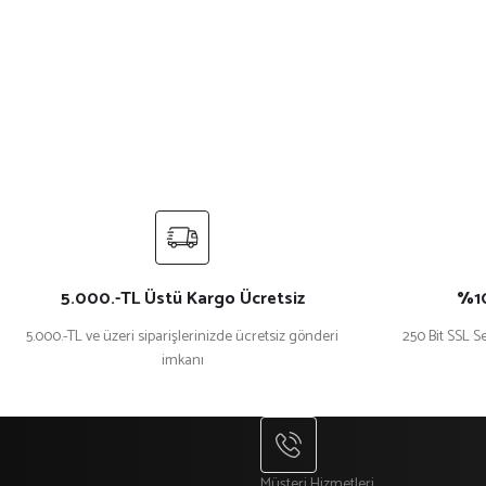
Görüş ve önerileriniz için teşekkür ederiz.
Ürün resmi kalitesiz, bozuk veya görüntülenemiyor.
Ürün açıklamasında eksik bilgiler bulunuyor.
Ürün bilgilerinde hatalar bulunuyor.
Ürün fiyatı diğer sitelerden daha pahalı.
Bu ürüne benzer farklı alternatifler olmalı.
5.000.-TL Üstü Kargo Ücretsiz
%10
5.000.-TL ve üzeri siparişlerinizde ücretsiz gönderi
250 Bit SSL Se
imkanı
Müşteri Hizmetleri