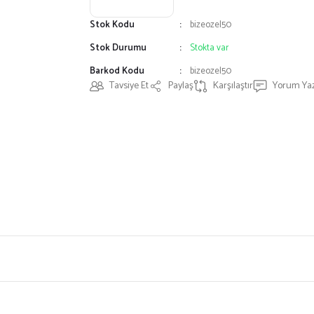
Stok Kodu
bizeozel50
Stok Durumu
Stokta var
Barkod Kodu
bizeozel50
Tavsiye Et
Paylaş
Karşılaştır
Yorum Ya
ersiz gördüğünüz noktaları öneri formunu kullanarak tarafımıza iletebilirsiniz.