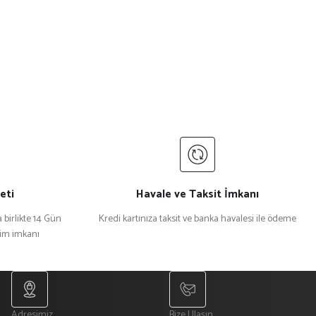
eti
Havale ve Taksit İmkanı
 birlikte 14 Gün
Kredi kartınıza taksit ve banka havalesi ile ödeme
şim imkanı
Adresimiz
Bize Ulaşın