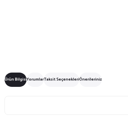
Ürün Bilgisi
Yorumlar
Taksit Seçenekleri
Önerileriniz
Bu ürünün fiyat bilgisi, resim, ürün açıklamalarında ve diğer konularda yet