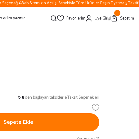
 Seçeneği
Web Sitemizin Açılışı Sebebiyle Tüm Ürünler Peşin Fiyatına 3 Taksit!
Favorilerim
Üye Girişi
Sepetim
₺ 5
den başlayan taksitlerle!
Taksit Seçenekleri
Sepete Ekle
Yorumlar (0)