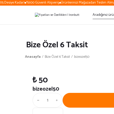
15 Desiye Kadar)
%100 Güvenli Alışveriş
Ürünlerinizi Mağazadan Teslim Alma
Bize Özel 6 Taksit
Anasayfa
Bize Özel 6 Taksit
bizeozel50
₺ 50
bizeozel50