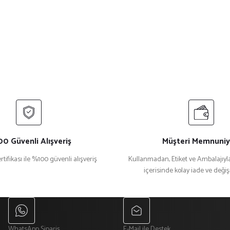
Bu ürüne ilk yorumu siz yapın!
Yorum Yaz
0 Güvenli Alışveriş
Müşteri Memnuniy
rtifikası ile %100 güvenli alışveriş
Kullanmadan, Etiket ve Ambalajıyla
içerisinde kolay iade ve deği
Gönder
WhatsApp Sipariş
E-Mail ile Destek