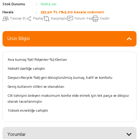
Stok Durumu
Stokta var
Havale
237,50 TL (%5,00 havale indirimi)
Tavsiye Et
Paylaş
Karşılaştır
Yorum Yaz
Yazdır
Ürün Bilgisi
Ana kumaş %97 Polyester-%3 Elestan
Hidrofil özelliğe sahiptir
Darpus+Recycle %95 geri dönüştürülmüş kumaş, hafif ve konforlu
Geniş kullanım stilleri ve olanakları
Cilt tahrişini önleyen maksimum konfor elde etmek için tek parça ve dikişsiz
olarak tasarlanmıştır.
Yüksek esnekliğe sahiptir
Yorumlar