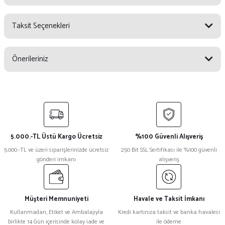
Taksit Seçenekleri
Bu ürüne ilk yorumu siz yapın!
Önerileriniz
Yorum Yaz
Bu ürünün fiyat bilgisi, resim, ürün açıklamalarında ve diğer konularda
yetersiz gördüğünüz noktaları öneri formunu kullanarak tarafımıza
iletebilirsiniz.
Görüş ve önerileriniz için teşekkür ederiz.
5.000.-TL Üstü Kargo Ücretsiz
%100 Güvenli Alışveriş
Ürün resmi kalitesiz, bozuk veya görüntülenemiyor.
5.000.-TL ve üzeri siparişlerinizde ücretsiz
250 Bit SSL Sertifikası ile %100 güvenli
gönderi imkanı
alışveriş
Ürün açıklamasında eksik bilgiler bulunuyor.
Ürün bilgilerinde hatalar bulunuyor.
Ürün fiyatı diğer sitelerden daha pahalı.
Müşteri Memnuniyeti
Havale ve Taksit İmkanı
Bu ürüne benzer farklı alternatifler olmalı.
Kullanmadan, Etiket ve Ambalajıyla
Kredi kartınıza taksit ve banka havalesi
birlikte 14 Gün içerisinde kolay iade ve
ile ödeme