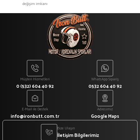
değişim imkanı
Gönder
Müşteri Hizmetleri
WhatsApp Sipariş
0 (532) 604 40 92
0532 604 40 92
E-Mail ile Destek
Adresimiz
info@ironbutt.com.tr
Google Maps
Bize Ulaşın
İletişim Bilgilerimiz