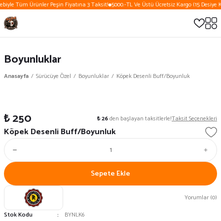
ebiyle Tüm Ürünler Peşin Fiyatına 3 Taksit!
5000.-TL Ve Üstü Ücretsiz Kargo (15 Desiye K
Boyunluklar
Anasayfa
Sürücüye Özel
Boyunluklar
Köpek Desenli Buff/Boyunluk
₺ 250
₺ 26
den başlayan taksitlerle!
Taksit Seçenekleri
Köpek Desenli Buff/Boyunluk
Sepete Ekle
Yorumlar (0)
Stok Kodu
BYNLK6