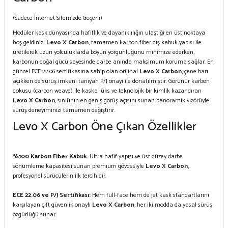
(Sadece İnternet Sitemizde Geçerli)
Modüler kask dünyasında hafiflik ve dayanıklılığın ulaştığı en üst noktaya
hoş geldiniz!
Levo X Carbon
, tamamen karbon fiber dış kabuk yapısı ile
üretilerek uzun yolculuklarda boyun yorgunluğunu minimize ederken,
karbonun doğal gücü sayesinde darbe anında maksimum koruma sağlar. En
güncel ECE 22.06 sertifikasına sahip olan orijinal
Levo X Carbon
, çene barı
açıkken de sürüş imkanı tanıyan P/J onayı ile donatılmıştır. Görünür karbon
dokusu (carbon weave) ile kaska lüks ve teknolojik bir kimlik kazandıran
Levo X Carbon
, sınıfının en geniş görüş açısını sunan panoramik vizörüyle
sürüş deneyiminizi tamamen değiştirir.
Levo X Carbon Öne Çıkan Özellikler
%100 Karbon Fiber Kabuk:
Ultra hafif yapısı ve üst düzey darbe
sönümleme kapasitesi sunan premium gövdesiyle
Levo X Carbon
,
profesyonel sürücülerin ilk tercihidir.
ECE 22.06 ve P/J Sertifikası:
Hem full-face hem de jet kask standartlarını
karşılayan çift güvenlik onaylı
Levo X Carbon
, her iki modda da yasal sürüş
özgürlüğü sunar.