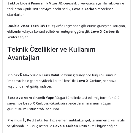
Sektör Lideri Panoramik Vizör:
82 derecelik dikey görüş açısı ile rakiplerine
fark atan Optik Sınıf 1 seviyesindeki netlik,
Levo X Carbon
modelinde
standarttır.
Double Visor Tech (DVT):
Dış vizörü açmadan gözlerinizi güneşten koruyan,
eldivenle kolayca kontrol edilebilen entegre iç güneşlik
Levo X Carbon
ile
konfor sağlar.
Teknik Özellikler ve Kullanım
Avantajları
Pinlock® Max Vision Lens Dahil:
Vizörün iç yüzeyinde buğu oluşumunu
imkansız hale getiren yüksek kaliteli lensi ile
Levo X Carbon
, her hava
koşulunda net görüş vadeder.
Sessiz ve Aerodinamik Yapı:
Rüzgar tünelinde test edilmiş form faktörü
sayesinde
Levo X Carbon
, yüksek süratlerde dahi minimum rüzgar
gürültüsü ve üstün stabilite sunar.
Premium İç Ped Seti:
Teri hızla emen, antibakteriyel, tamamen çıkarılabilir
ve yıkanabilir lüks iç astarı ile
Levo X Carbon
, uzun süreli hijyen sağlar.