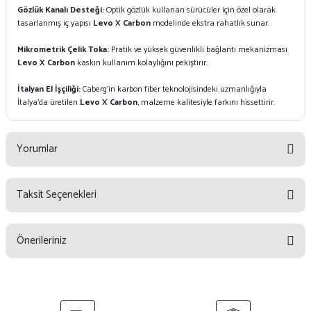
Gözlük Kanalı Desteği:
Optik gözlük kullanan sürücüler için özel olarak
tasarlanmış iç yapısı
Levo X Carbon
modelinde ekstra rahatlık sunar.
Mikrometrik Çelik Toka:
Pratik ve yüksek güvenlikli bağlantı mekanizması
Levo X Carbon
kaskın kullanım kolaylığını pekiştirir.
İtalyan El İşçiliği:
Caberg'in karbon fiber teknolojisindeki uzmanlığıyla
İtalya'da üretilen
Levo X Carbon
, malzeme kalitesiyle farkını hissettirir.
Yorumlar
Taksit Seçenekleri
Bu ürüne ilk yorumu siz yapın!
Önerileriniz
Yorum Yaz
Bu ürünün fiyat bilgisi, resim, ürün açıklamalarında ve diğer konularda
yetersiz gördüğünüz noktaları öneri formunu kullanarak tarafımıza