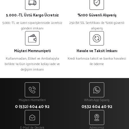
iletebilirsiniz.
Görüş ve önerileriniz için teşekkür ederiz.
5.000.-TL Üstü Kargo Ücretsiz
%100 Güvenli Alışveriş
Ürün resmi kalitesiz, bozuk veya görüntülenemiyor.
5.000.-TL ve üzeri siparişlerinizde ücretsiz
250 Bit SSL Sertifikası ile %100 güvenli
gönderi imkanı
alışveriş
Ürün açıklamasında eksik bilgiler bulunuyor.
Ürün bilgilerinde hatalar bulunuyor.
Ürün fiyatı diğer sitelerden daha pahalı.
Müşteri Memnuniyeti
Havale ve Taksit İmkanı
Bu ürüne benzer farklı alternatifler olmalı.
Kullanmadan, Etiket ve Ambalajıyla
Kredi kartınıza taksit ve banka havalesi
birlikte 14 Gün içerisinde kolay iade ve
ile ödeme
değişim imkanı
Gönder
Müşteri Hizmetleri
WhatsApp Sipariş
0 (532) 604 40 92
0532 604 40 92
E-Mail ile Destek
Adresimiz