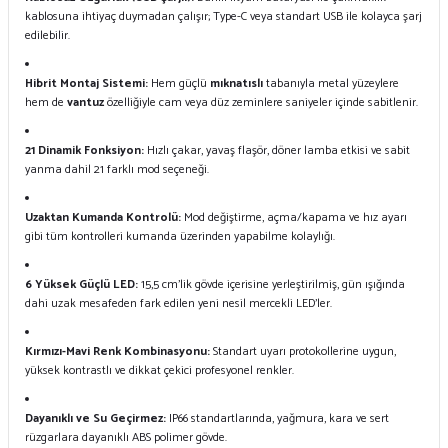
kablosuna ihtiyaç duymadan çalışır; Type-C veya standart USB ile kolayca şarj
edilebilir.
Hibrit Montaj Sistemi:
Hem güçlü
mıknatıslı
tabanıyla metal yüzeylere
hem de
vantuz
özelliğiyle cam veya düz zeminlere saniyeler içinde sabitlenir.
21 Dinamik Fonksiyon:
Hızlı çakar, yavaş flaşör, döner lamba etkisi ve sabit
yanma dahil 21 farklı mod seçeneği.
Uzaktan Kumanda Kontrolü:
Mod değiştirme, açma/kapama ve hız ayarı
gibi tüm kontrolleri kumanda üzerinden yapabilme kolaylığı.
6 Yüksek Güçlü LED:
15,5 cm'lik gövde içerisine yerleştirilmiş, gün ışığında
dahi uzak mesafeden fark edilen yeni nesil mercekli LED'ler.
Kırmızı-Mavi Renk Kombinasyonu:
Standart uyarı protokollerine uygun,
yüksek kontrastlı ve dikkat çekici profesyonel renkler.
Dayanıklı ve Su Geçirmez:
IP66 standartlarında, yağmura, kara ve sert
rüzgarlara dayanıklı ABS polimer gövde.