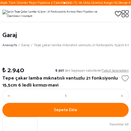
biyle Tüm Ürünler Peşin Fiyatına 3 Taksit!
5000.-TL Ve Üstü Ücretsiz Kargo (15 Desiye K
Garaj
Anasayfa
Garaj
Tepe çakar lamba mıknatıslı vantuzlu 21 fonksiyonlu 15,5cm 6 led
₺ 2.940
₺ 307
den başlayan taksitlerle!
Taksit Seçenekleri
Tepe çakar lamba mıknatıslı vantuzlu 21 fonksiyonlu
15,5cm 6 ledli kırmızı-mavi
Sepete Ekle
Yorumlar (0)