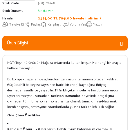
Stok Kodu
9B73E1W6P8
Stok Durumu
Stokta var
Havale
2.793,00 TL (%5,00 havale indirimi)
Tavsiye Et
Paylaş
Karşılaştır
Yorum Yaz
Yazdır
Ürün Bilgisi
NOT: Teşhir ürünüdür. Mağaza ortamında kullanılmıştır. Herhangi bir araçta
kullanılmamıştır
Bu kompakt tepe lambası, kurulum zahmetini tamamen ortadan kaldırır.
Güçlü dahili bataryası sayesinde harici bir enerji kaynağına ihtiyaç
duymadan saatlerce çalışabilir.
21 farklı çakar modu
ile her duruma uygun
uyarı animasyonu sunarken,
uzaktan kumandası
sayesinde araç dışına
çıkmadan tüm fonksiyonları yönetmenize olanak tanır. Kırmızı-Mavi renk
kombinasyonu, profesyonel standartlarda yüksek fark edilebilirlik sağlar.
Öne Çıkan Özellikler:
Kablosuz Özgürlük (USB Şarjlı):
Dahili lityum bataryası ile çakmaklık