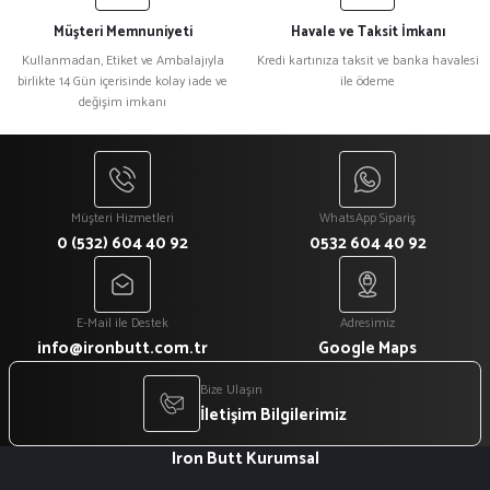
Ürün fiyatı diğer sitelerden daha pahalı.
Müşteri Memnuniyeti
Havale ve Taksit İmkanı
Bu ürüne benzer farklı alternatifler olmalı.
Kullanmadan, Etiket ve Ambalajıyla
Kredi kartınıza taksit ve banka havalesi
birlikte 14 Gün içerisinde kolay iade ve
ile ödeme
değişim imkanı
Gönder
Müşteri Hizmetleri
WhatsApp Sipariş
0 (532) 604 40 92
0532 604 40 92
E-Mail ile Destek
Adresimiz
info@ironbutt.com.tr
Google Maps
Bize Ulaşın
İletişim Bilgilerimiz
Iron Butt Kurumsal