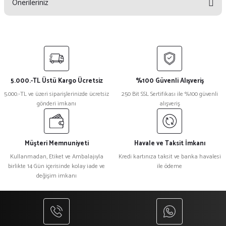
Önerileriniz
Yorum Yaz
Bu ürünün fiyat bilgisi, resim, ürün açıklamalarında ve diğer konularda
yetersiz gördüğünüz noktaları öneri formunu kullanarak tarafımıza
iletebilirsiniz.
Görüş ve önerileriniz için teşekkür ederiz.
5.000.-TL Üstü Kargo Ücretsiz
%100 Güvenli Alışveriş
Ürün resmi kalitesiz, bozuk veya görüntülenemiyor.
5.000.-TL ve üzeri siparişlerinizde ücretsiz
250 Bit SSL Sertifikası ile %100 güvenli
gönderi imkanı
alışveriş
Ürün açıklamasında eksik bilgiler bulunuyor.
Ürün bilgilerinde hatalar bulunuyor.
Ürün fiyatı diğer sitelerden daha pahalı.
Müşteri Memnuniyeti
Havale ve Taksit İmkanı
Bu ürüne benzer farklı alternatifler olmalı.
Kullanmadan, Etiket ve Ambalajıyla
Kredi kartınıza taksit ve banka havalesi
birlikte 14 Gün içerisinde kolay iade ve
ile ödeme
değişim imkanı
Gönder