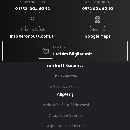
Müşteri Hizmetleri
WhatsApp Sipariş
0 (532) 604 40 92
0532 604 40 92
E-Mail ile Destek
Adresimiz
info@ironbutt.com.tr
Google Maps
Bize Ulaşın
İletişim Bilgilerimiz
Iron Butt Kurumsal
Hakkımızda
Etkinlik ve Fuarlar
Alışveriş
Mesafeli Satış Sözleşmesi
Gizlilik ve Güvenlik
İptal ve İade Koşulları