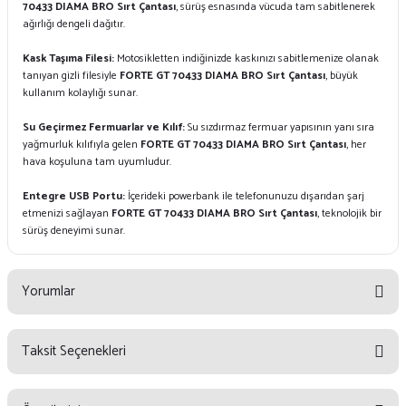
70433 DIAMA BRO Sırt Çantası
, sürüş esnasında vücuda tam sabitlenerek
ağırlığı dengeli dağıtır.
Kask Taşıma Filesi:
Motosikletten indiğinizde kaskınızı sabitlemenize olanak
tanıyan gizli filesiyle
FORTE GT 70433 DIAMA BRO Sırt Çantası
, büyük
kullanım kolaylığı sunar.
Su Geçirmez Fermuarlar ve Kılıf:
Su sızdırmaz fermuar yapısının yanı sıra
yağmurluk kılıfıyla gelen
FORTE GT 70433 DIAMA BRO Sırt Çantası
, her
hava koşuluna tam uyumludur.
Entegre USB Portu:
İçerideki powerbank ile telefonunuzu dışarıdan şarj
etmenizi sağlayan
FORTE GT 70433 DIAMA BRO Sırt Çantası
, teknolojik bir
sürüş deneyimi sunar.
Yorumlar
Taksit Seçenekleri
Bu ürüne ilk yorumu siz yapın!