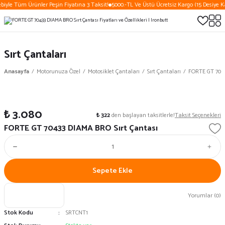
biyle Tüm Ürünler Peşin Fiyatına 3 Taksit!
5000.-TL Ve Üstü Ücretsiz Kargo (15 Desiye K
Sırt Çantaları
Anasayfa
Motorunuza Özel
Motosiklet Çantaları
Sırt Çantaları
FORTE GT 7043
₺ 3.080
₺ 322
den başlayan taksitlerle!
Taksit Seçenekleri
FORTE GT 70433 DIAMA BRO Sırt Çantası
Sepete Ekle
Yorumlar (0)
Stok Kodu
SRTCNT1