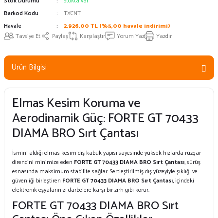
Stok Durumu
Stokta var
Barkod Kodu
TXCNT
Havale
2.926,00 TL (%5,00 havale indirimi)
Tavsiye Et
Paylaş
Karşılaştır
Yorum Yaz
Yazdır
Ürün Bilgisi
Elmas Kesim Koruma ve
Aerodinamik Güç: FORTE GT 70433
DIAMA BRO Sırt Çantası
İsmini aldığı elmas kesim dış kabuk yapısı sayesinde yüksek hızlarda rüzgar
direncini minimize eden
FORTE GT 70433 DIAMA BRO Sırt Çantası
, sürüş
esnasında maksimum stabilite sağlar. Sertleştirilmiş dış yüzeyiyle şıklığı ve
güvenliği birleştiren
FORTE GT 70433 DIAMA BRO Sırt Çantası
, içindeki
elektronik eşyalarınızı darbelere karşı bir zırh gibi korur.
FORTE GT 70433 DIAMA BRO Sırt