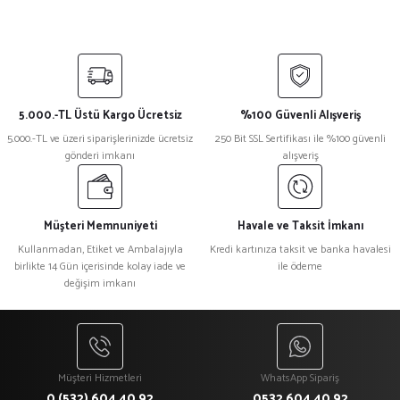
Yorum Yaz
Bu ürünün fiyat bilgisi, resim, ürün açıklamalarında ve diğer konularda
yetersiz gördüğünüz noktaları öneri formunu kullanarak tarafımıza
iletebilirsiniz.
Görüş ve önerileriniz için teşekkür ederiz.
5.000.-TL Üstü Kargo Ücretsiz
%100 Güvenli Alışveriş
Ürün resmi kalitesiz, bozuk veya görüntülenemiyor.
5.000.-TL ve üzeri siparişlerinizde ücretsiz
250 Bit SSL Sertifikası ile %100 güvenli
gönderi imkanı
alışveriş
Ürün açıklamasında eksik bilgiler bulunuyor.
Ürün bilgilerinde hatalar bulunuyor.
Ürün fiyatı diğer sitelerden daha pahalı.
Müşteri Memnuniyeti
Havale ve Taksit İmkanı
Bu ürüne benzer farklı alternatifler olmalı.
Kullanmadan, Etiket ve Ambalajıyla
Kredi kartınıza taksit ve banka havalesi
birlikte 14 Gün içerisinde kolay iade ve
ile ödeme
değişim imkanı
Gönder
Müşteri Hizmetleri
WhatsApp Sipariş
0 (532) 604 40 92
0532 604 40 92