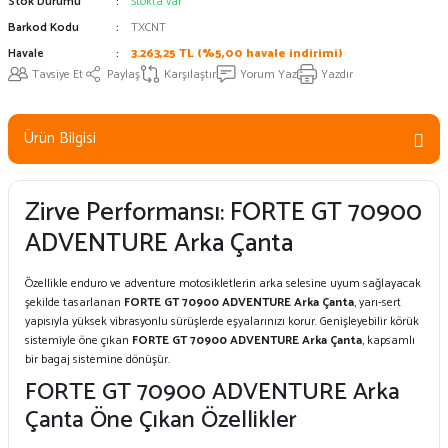
Stok Durumu
Stokta var
Barkod Kodu
TXCNT
Havale
3.263,25 TL (%5,00 havale indirimi)
Tavsiye Et
Paylaş
Karşılaştır
Yorum Yaz
Yazdır
Ürün Bilgisi
Zirve Performansı: FORTE GT 70900
ADVENTURE Arka Çanta
Özellikle enduro ve adventure motosikletlerin arka selesine uyum sağlayacak
şekilde tasarlanan
FORTE GT 70900 ADVENTURE Arka Çanta
, yarı-sert
yapısıyla yüksek vibrasyonlu sürüşlerde eşyalarınızı korur. Genişleyebilir körük
sistemiyle öne çıkan
FORTE GT 70900 ADVENTURE Arka Çanta
, kapsamlı
bir bagaj sistemine dönüşür.
FORTE GT 70900 ADVENTURE Arka
Çanta Öne Çıkan Özellikler