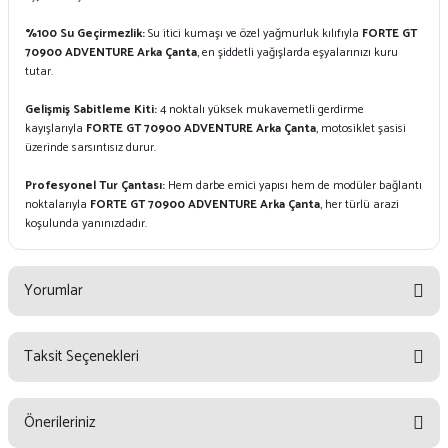
%100 Su Geçirmezlik:
Su itici kumaşı ve özel yağmurluk kılıfıyla
FORTE GT
70900 ADVENTURE Arka Çanta
, en şiddetli yağışlarda eşyalarınızı kuru
tutar.
Gelişmiş Sabitleme Kiti:
4 noktalı yüksek mukavemetli gerdirme
kayışlarıyla
FORTE GT 70900 ADVENTURE Arka Çanta
, motosiklet şasisi
üzerinde sarsıntısız durur.
Profesyonel Tur Çantası:
Hem darbe emici yapısı hem de modüler bağlantı
noktalarıyla
FORTE GT 70900 ADVENTURE Arka Çanta
, her türlü arazi
koşulunda yanınızdadır.
Yorumlar
Taksit Seçenekleri
Bu ürüne ilk yorumu siz yapın!
Önerileriniz