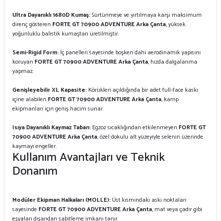
Ultra Dayanıklı 1680D Kumaş:
Sürtünmeye ve yırtılmaya karşı maksimum
direnç gösteren
FORTE GT 70900 ADVENTURE Arka Çanta
, yüksek
yoğunluklu balistik kumaştan üretilmiştir.
Semi-Rigid Form:
İç panelleri sayesinde boşken dahi aerodinamik yapısını
koruyan
FORTE GT 70900 ADVENTURE Arka Çanta
, hızda dalgalanma
yapmaz.
Genişleyebilir XL Kapasite:
Körükleri açıldığında bir adet full-face kaskı
içine alabilen
FORTE GT 70900 ADVENTURE Arka Çanta
, kamp
ekipmanları için geniş hacim sunar.
Isıya Dayanıklı Kaymaz Taban:
Egzoz sıcaklığından etkilenmeyen
FORTE GT
70900 ADVENTURE Arka Çanta
, özel dokulu alt yüzeyiyle selenin üzerinde
kaymayı engeller.
Kullanım Avantajları ve Teknik
Donanım
Modüler Ekipman Halkaları (MOLLE):
Üst kısmındaki askı noktaları
sayesinde
FORTE GT 70900 ADVENTURE Arka Çanta
, mat veya çadır gibi
eşyaları dışarıdan sabitleme imkanı tanır.