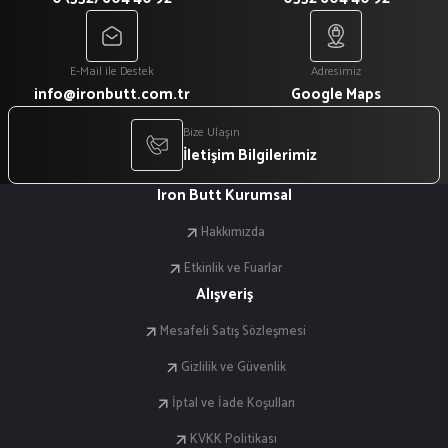
E-Mail ile Destek
Adresimiz
info@ironbutt.com.tr
Google Maps
Bize Ulaşın
İletişim Bilgilerimiz
Iron Butt Kurumsal
Hakkımızda
Etkinlik ve Fuarlar
Alışveriş
Mesafeli Satış Sözleşmesi
Gizlilik ve Güvenlik
İptal ve İade Koşulları
KVKK Politikası