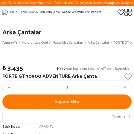
biyle Tüm Ürünler Peşin Fiyatına 3 Taksit!
5000.-TL Ve Üstü Ücretsiz Kargo (15 Desiye Ka
Arka Çantalar
Anasayfa
Motorunuza Özel
Motosiklet Çantaları
Arka Çantalar
FORTE GT 70
₺ 3.435
₺ 359
den başlayan taksitlerle!
Taksit Seçenekleri
FORTE GT 70900 ADVENTURE Arka Çanta
Sepete Ekle
Yorumlar (0)
Stok Kodu
ARKCNT7