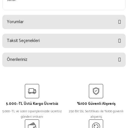
Yorumlar
Taksit Seçenekleri
Bu ürüne ilk yorumu siz yapın!
Önerileriniz
Yorum Yaz
Bu ürünün fiyat bilgisi, resim, ürün açıklamalarında ve diğer konularda
yetersiz gördüğünüz noktaları öneri formunu kullanarak tarafımıza
iletebilirsiniz.
Görüş ve önerileriniz için teşekkür ederiz.
5.000.-TL Üstü Kargo Ücretsiz
%100 Güvenli Alışveriş
Ürün resmi kalitesiz, bozuk veya görüntülenemiyor.
5.000.-TL ve üzeri siparişlerinizde ücretsiz
250 Bit SSL Sertifikası ile %100 güvenli
gönderi imkanı
alışveriş
Ürün açıklamasında eksik bilgiler bulunuyor.
Ürün bilgilerinde hatalar bulunuyor.