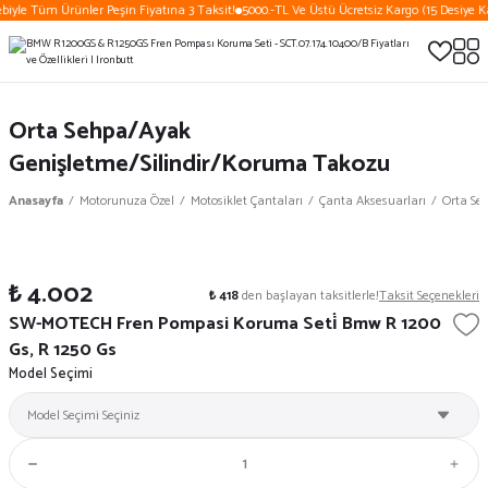
biyle Tüm Ürünler Peşin Fiyatına 3 Taksit!
5000.-TL Ve Üstü Ücretsiz Kargo (15 Desiye K
Orta Sehpa/Ayak
Genişletme/Silindir/Koruma Takozu
Anasayfa
Motorunuza Özel
Motosiklet Çantaları
Çanta Aksesuarları
Orta Se
₺ 4.002
₺ 418
den başlayan taksitlerle!
Taksit Seçenekleri
SW-MOTECH Fren Pompasi Koruma Seti̇ Bmw R 1200
Gs, R 1250 Gs
Model Seçimi