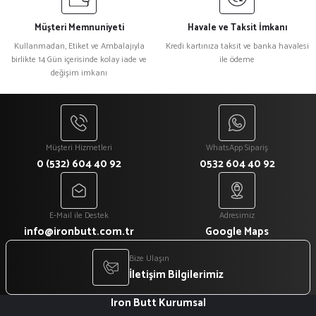
Ürün fiyatı diğer sitelerden daha pahalı.
Müşteri Memnuniyeti
Havale ve Taksit İmkanı
Bu ürüne benzer farklı alternatifler olmalı.
Kullanmadan, Etiket ve Ambalajıyla
Kredi kartınıza taksit ve banka havalesi
birlikte 14 Gün içerisinde kolay iade ve
ile ödeme
değişim imkanı
Gönder
Müşteri Hizmetleri
WhatsApp Sipariş
0 (532) 604 40 92
0532 604 40 92
E-Mail ile Destek
Adresimiz
info@ironbutt.com.tr
Google Maps
Bize Ulaşın
İletişim Bilgilerimiz
Iron Butt Kurumsal