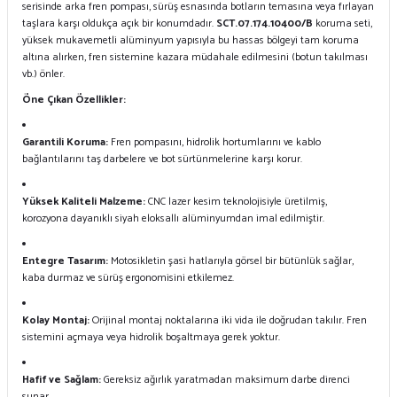
serisinde arka fren pompası,
sürüş esnasında botların temasına veya fırlayan
taşlara karşı oldukça açık bir konumdadır.
SCT.07.174.10400/B
koruma seti,
yüksek mukavemetli alüminyum yapısıyla bu hassas bölgeyi tam koruma
altına alırken,
fren sistemine kazara müdahale edilmesini (botun takılması
vb.
) önler.
Öne Çıkan Özellikler:
Garantili Koruma:
Fren pompasını,
hidrolik hortumlarını ve kablo
bağlantılarını taş darbelere ve bot sürtünmelerine karşı korur.
Yüksek Kaliteli Malzeme:
CNC lazer kesim teknolojisiyle üretilmiş,
korozyona dayanıklı siyah eloksallı alüminyumdan imal edilmiştir.
Entegre Tasarım:
Motosikletin şasi hatlarıyla görsel bir bütünlük sağlar,
kaba durmaz ve sürüş ergonomisini etkilemez.
Kolay Montaj:
Orijinal montaj noktalarına iki vida ile doğrudan takılır.
Fren
sistemini açmaya veya hidrolik boşaltmaya gerek yoktur.
Hafif ve Sağlam:
Gereksiz ağırlık yaratmadan maksimum darbe direnci
sunar.