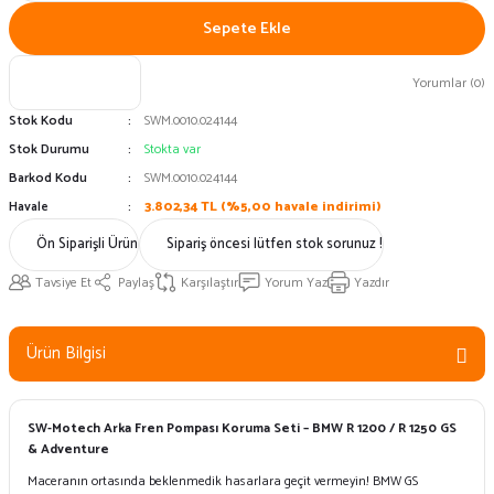
Sepete Ekle
Yorumlar (0)
Stok Kodu
SWM.0010.024144
Stok Durumu
Stokta var
Barkod Kodu
SWM.0010.024144
Havale
3.802,34 TL (%5,00 havale indirimi)
Ön Siparişli Ürün
Sipariş öncesi lütfen stok sorunuz !
Tavsiye Et
Paylaş
Karşılaştır
Yorum Yaz
Yazdır
Ürün Bilgisi
SW-Motech Arka Fren Pompası Koruma Seti – BMW R 1200 / R 1250 GS
& Adventure
Maceranın ortasında beklenmedik hasarlara geçit vermeyin!
BMW GS