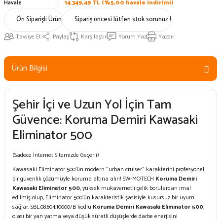
Havale
14.349,49 TL (%5,00 havale indirimi)
Ön Siparişli Ürün
Sipariş öncesi lütfen stok sorunuz !
Tavsiye Et
Paylaş
Karşılaştır
Yorum Yaz
Yazdır
Ürün Bilgisi
Şehir İçi ve Uzun Yol İçin Tam
Güvence: Koruma Demiri Kawasaki
Eliminator 500
(Sadece İnternet Sitemizde Geçerli)
Kawasaki Eliminator 500’ün modern "urban cruiser" karakterini profesyonel
bir güvenlik çözümüyle koruma altına alın! SW-MOTECH
Koruma Demiri
Kawasaki Eliminator 500
, yüksek mukavemetli çelik borulardan imal
edilmiş olup, Eliminator 500’ün karakteristik şasisiyle kusursuz bir uyum
sağlar. SBL.08.604.10000/B kodlu
Koruma Demiri Kawasaki Eliminator 500
,
olası bir yan yatma veya düşük süratli düşüşlerde darbe enerjisini