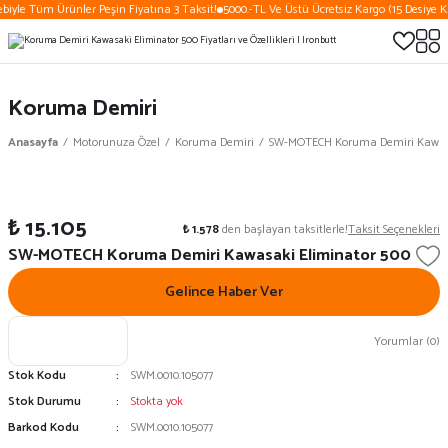
biyle Tüm Ürünler Peşin Fiyatına 3 Taksit!
5000.-TL Ve Üstü Ücretsiz Kargo (15 Desiye K
Koruma Demiri
Anasayfa
Motorunuza Özel
Koruma Demiri
SW-MOTECH Koruma Demiri Kawasa
₺ 15.105
₺ 1.578
den başlayan taksitlerle!
Taksit Seçenekleri
SW-MOTECH Koruma Demiri Kawasaki Eliminator 500
Gelince Haber Ver
Yorumlar (0)
Stok Kodu
SWM.0010.105077
Stok Durumu
Stokta yok
Barkod Kodu
SWM.0010.105077