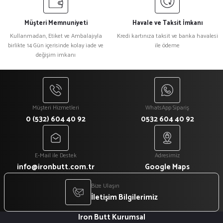
Ürün bilgilerinde hatalar bulunuyor.
Ürün fiyatı diğer sitelerden daha pahalı.
Müşteri Memnuniyeti
Havale ve Taksit İmkanı
Bu ürüne benzer farklı alternatifler olmalı.
Kullanmadan, Etiket ve Ambalajıyla
Kredi kartınıza taksit ve banka havalesi
birlikte 14 Gün içerisinde kolay iade ve
ile ödeme
değişim imkanı
Gönder
Müşteri Hizmetleri
WhatsApp Sipariş
0 (532) 604 40 92
0532 604 40 92
E-Mail ile Destek
Adresimiz
info@ironbutt.com.tr
Google Maps
Bize Ulaşın
İletişim Bilgilerimiz
Iron Butt Kurumsal