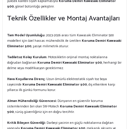
yüksek kaliteli siyah kaplamasıyla
Koruma Demiri Kawasaki Eliminator
500
, görsel bütünlüğü pekiştirir.
Teknik Özellikler ve Montaj Avantajları
Tam Model Uyumluluğu:
2023-2026 arası tüm Kawasaki Eliminator 500
modelleri için özel hassas mühendislik ile üretilen
Koruma Demiri Kawasaki
Eliminator 500
, şasiye milimetrik oturur.
Tadilatsız Kolay Kurulum:
Motosikletin orijinal montaj noktalarına
doğrudan bağlanan
Koruma Demiri Kawasaki Eliminator 500
, herhangi bir
delme veya modifikasyon gerektirmez.
Hava Koşullarına Direnç:
Uzun ömürlü elektrostatik siyah toz boya
sayesinde
Koruma Demiri Kawasaki Eliminator 500
, dış etkenlere karşı
yıllarca ilk günkü formunu korur.
Alman Mühendisliği Güvencesi:
Dünyanın en güvenilir koruma
sistemlerinden biri olan SW-Motech
Koruma Demiri Kawasaki Eliminator
500
, sürüş güvenliğiniz için en doğru tercihtir.
Kritik Bileşen Güvenliği:
Darbeyi şasinin en güçlü noktalarına dağıtan
yapısıyla
Koruma Demiri Kawasaki Eliminator 500
, mekanik aksamı ve