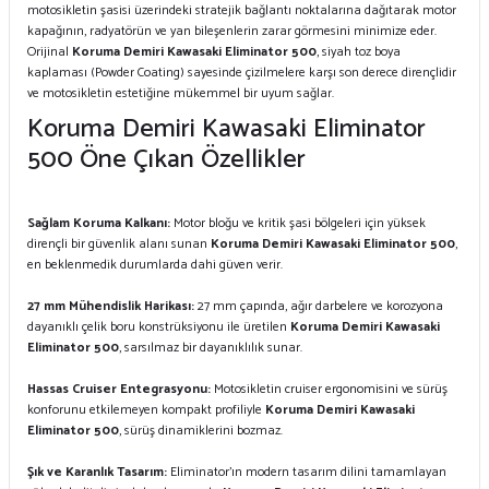
motosikletin şasisi üzerindeki stratejik bağlantı noktalarına dağıtarak motor
kapağının, radyatörün ve yan bileşenlerin zarar görmesini minimize eder.
Orijinal
Koruma Demiri Kawasaki Eliminator 500
, siyah toz boya
kaplaması (Powder Coating) sayesinde çizilmelere karşı son derece dirençlidir
ve motosikletin estetiğine mükemmel bir uyum sağlar.
Koruma Demiri Kawasaki Eliminator
500 Öne Çıkan Özellikler
Sağlam Koruma Kalkanı:
Motor bloğu ve kritik şasi bölgeleri için yüksek
dirençli bir güvenlik alanı sunan
Koruma Demiri Kawasaki Eliminator 500
,
en beklenmedik durumlarda dahi güven verir.
27 mm Mühendislik Harikası:
27 mm çapında, ağır darbelere ve korozyona
dayanıklı çelik boru konstrüksiyonu ile üretilen
Koruma Demiri Kawasaki
Eliminator 500
, sarsılmaz bir dayanıklılık sunar.
Hassas Cruiser Entegrasyonu:
Motosikletin cruiser ergonomisini ve sürüş
konforunu etkilemeyen kompakt profiliyle
Koruma Demiri Kawasaki
Eliminator 500
, sürüş dinamiklerini bozmaz.
Şık ve Karanlık Tasarım:
Eliminator'ın modern tasarım dilini tamamlayan