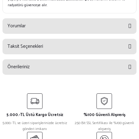
radyatörü güvenceye alır.
Yorumlar
Taksit Seçenekleri
Bu ürüne ilk yorumu siz yapın!
Önerileriniz
Yorum Yaz
Bu ürünün fiyat bilgisi, resim, ürün açıklamalarında ve diğer konularda
yetersiz gördüğünüz noktaları öneri formunu kullanarak tarafımıza
iletebilirsiniz.
Görüş ve önerileriniz için teşekkür ederiz.
5.000.-TL Üstü Kargo Ücretsiz
%100 Güvenli Alışveriş
Ürün resmi kalitesiz, bozuk veya görüntülenemiyor.
5.000.-TL ve üzeri siparişlerinizde ücretsiz
250 Bit SSL Sertifikası ile %100 güvenli
gönderi imkanı
alışveriş
Ürün açıklamasında eksik bilgiler bulunuyor.