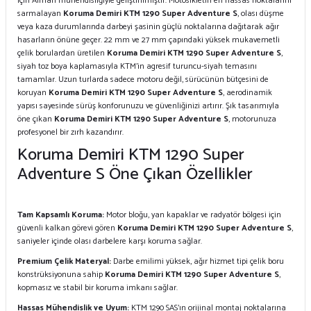
için Alman mühendisliğiyle geliştirilmiştir. Motosikletin en hassas noktalarını
sarmalayan
Koruma Demiri KTM 1290 Super Adventure S
, olası düşme
veya kaza durumlarında darbeyi şasinin güçlü noktalarına dağıtarak ağır
hasarların önüne geçer. 22 mm ve 27 mm çapındaki yüksek mukavemetli
çelik borulardan üretilen
Koruma Demiri KTM 1290 Super Adventure S
,
siyah toz boya kaplamasıyla KTM'in agresif turuncu-siyah temasını
tamamlar. Uzun turlarda sadece motoru değil, sürücünün bütçesini de
koruyan
Koruma Demiri KTM 1290 Super Adventure S
, aerodinamik
yapısı sayesinde sürüş konforunuzu ve güvenliğinizi artırır. Şık tasarımıyla
öne çıkan
Koruma Demiri KTM 1290 Super Adventure S
, motorunuza
profesyonel bir zırh kazandırır.
Koruma Demiri KTM 1290 Super
Adventure S Öne Çıkan Özellikler
Tam Kapsamlı Koruma:
Motor bloğu, yan kapaklar ve radyatör bölgesi için
güvenli kalkan görevi gören
Koruma Demiri KTM 1290 Super Adventure S
,
saniyeler içinde olası darbelere karşı koruma sağlar.
Premium Çelik Materyal:
Darbe emilimi yüksek, ağır hizmet tipi çelik boru
konstrüksiyonuna sahip
Koruma Demiri KTM 1290 Super Adventure S
,
kopmasız ve stabil bir koruma imkanı sağlar.
Hassas Mühendislik ve Uyum:
KTM 1290 SAS'ın orijinal montaj noktalarına