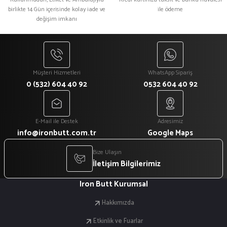
birlikte 14 Gün içerisinde kolay iade ve
ile ödeme
değişim imkanı
Gönder
Müşteri Hizmetleri
WhatsApp Sipariş
0 (532) 604 40 92
0532 604 40 92
E-Mail ile Destek
Adresimiz
info@ironbutt.com.tr
Google Maps
Bize Ulaşın
İletişim Bilgilerimiz
Iron Butt Kurumsal
Hakkımızda
Etkinlik ve Fuarlar