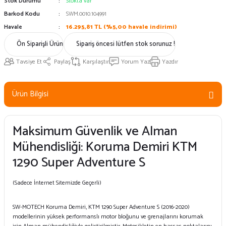
Stok Durumu
Stokta var
Barkod Kodu
SWM.0010.104991
Havale
16.295,81 TL (%5,00 havale indirimi)
Ön Siparişli Ürün
Sipariş öncesi lütfen stok sorunuz !
Tavsiye Et
Paylaş
Karşılaştır
Yorum Yaz
Yazdır
Ürün Bilgisi
Maksimum Güvenlik ve Alman
Mühendisliği: Koruma Demiri KTM
1290 Super Adventure S
(Sadece İnternet Sitemizde Geçerli)
SW-MOTECH Koruma Demiri, KTM 1290 Super Adventure S (2016-2020)
modellerinin yüksek performanslı motor bloğunu ve grenajlarını korumak