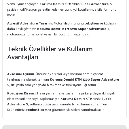
%100 uyum sağlayan
Koruma Demiri KTM 1290 Super Adventure S
,
şaside modifikasyon gerektirmeden en zorlu yol koşullarında bile formunu
korur.
Agresif Adventure Tasarımı:
Motosikletin ruhunu pekiştiren ve kütlesini
daha kaslı gösteren
Koruma Demiri KTM 1290 Super Adventure S
,
motorunuza fonksiyonel ve asil bir görünüm kazandırır.
Teknik Özellikler ve Kullanım
Avantajları
Aksesuar Uyumu:
Üzerine ek sis farı veya koruma demiri çantası
takılmasına olanak tanıyan
Koruma Demiri KTM 1290 Super Adventure
S
, sizi yolda asla yarı yolda bırakmaz ve fonksiyonelliği artırır.
Korozyon Direnci:
Hava şartlarına ve paslanmaya karşı dayanıklı siyah
elektrostatik toz boya kaplamasıyla
Koruma Demiri KTM 1290 Super
Adventure S
, kullanıcı dostu uzun ömürlü bir kullanım sunar. Tüm
ürünlerimiz
ironbutt.com.tr
güvencesiyle sizlere sunulmaktadır.