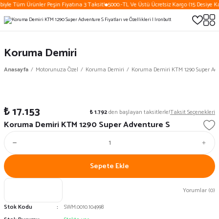
biyle Tüm Ürünler Peşin Fiyatına 3 Taksit!
5000.-TL Ve Üstü Ücretsiz Kargo (15 Desiye Ka
Koruma Demiri
Anasayfa
Motorunuza Özel
Koruma Demiri
Koruma Demiri KTM 1290 Super Adv
₺ 17.153
₺ 1.792
den başlayan taksitlerle!
Taksit Seçenekleri
Koruma Demiri KTM 1290 Super Adventure S
Sepete Ekle
Yorumlar (0)
Stok Kodu
SWM.0010.104998