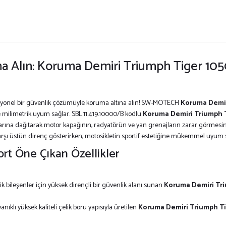
a Alın: Koruma Demiri Triumph Tiger 105
fesyonel bir güvenlik çözümüyle koruma altına alın! SW-MOTECH
Koruma Demir
e milimetrik uyum sağlar. SBL.11.419.10000/B kodlu
Koruma Demiri Triumph T
alarına dağıtarak motor kapağının, radyatörün ve yan grenajların zarar görmesin
karşı üstün direnç gösterirken, motosikletin sportif estetiğine mükemmel uyum 
t Öne Çıkan Özellikler
tik bileşenler için yüksek dirençli bir güvenlik alanı sunan
Koruma Demiri Tri
nıklı yüksek kaliteli çelik boru yapısıyla üretilen
Koruma Demiri Triumph Ti