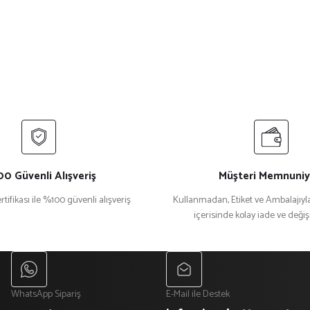
Bu ürüne ilk yorumu siz yapın!
Yorum Yaz
0 Güvenli Alışveriş
Müşteri Memnuniy
rtifikası ile %100 güvenli alışveriş
Kullanmadan, Etiket ve Ambalajıyla
içerisinde kolay iade ve deği
Gönder
WhatsApp Sipariş
E-Mail ile Destek