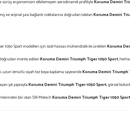
 ve sürüş ergonomisini etkilemeyen aerodinamik profiliyle
Koruma Demiri Tri
ş ve orijinal şasi bağlantı noktalarına doğrudan takılan
Koruma Demiri Tri
r 1050 Sport modelleri için özel hassas mühendislik ile üretilen
Koruma Demi
na doğrudan monte edilen
Koruma Demiri Triumph Tiger 1050 Sport
, herh
li, uzun ömürlü siyah toz boya kaplama sayesinde
Koruma Demiri Triumph T
yan şık yapısıyla
Koruma Demiri Triumph Tiger 1050 Sport
, görsel bütün
emlerinden biri olan SW-Motech
Koruma Demiri Triumph Tiger 1050 Spor
ersiz gördüğünüz noktaları öneri formunu kullanarak tarafımıza iletebilirsiniz.