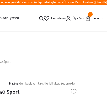
çeneği
Web Sitemizin Açılışı Sebebiyle Tüm Ürünler Peşin Fiyatına 3 Taksit!
50
Favorilerim
Üye Girişi
Sepetim
50 Sport
₺ 1.613
den başlayan taksitlerle!
Taksit Seçenekleri
50 Sport