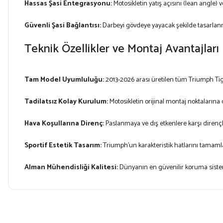
Hassas Şasi Entegrasyonu:
Motosikletin yatış açısını (lean angle)
Güvenli Şasi Bağlantısı:
Darbeyi gövdeye yayacak şekilde tasarlanmı
Teknik Özellikler ve Montaj Avantajları
Tam Model Uyumluluğu:
2013-2026 arası üretilen tüm Triumph Tige
Tadilatsız Kolay Kurulum:
Motosikletin orijinal montaj noktaları
Hava Koşullarına Direnç:
Paslanmaya ve dış etkenlere karşı direnç
Sportif Estetik Tasarım:
Triumph'un karakteristik hatlarını tamamla
Alman Mühendisliği Kalitesi:
Dünyanın en güvenilir koruma sist
Bu ürünün fiyat bilgisi, resim, ürün açıklamalarında ve diğer konularda yet
Görüş ve önerileriniz için teşekkür ederiz.