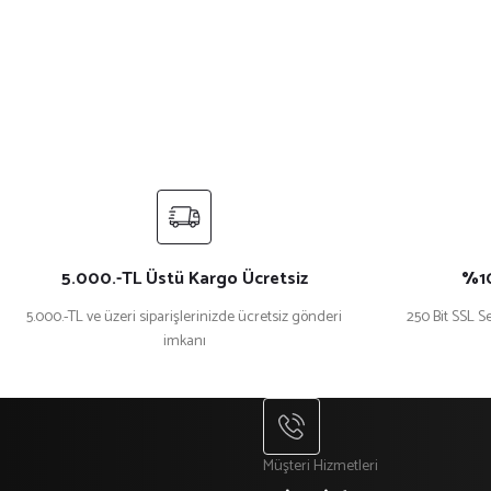
Ürün resmi kalitesiz, bozuk veya görüntülenemiyor.
Ürün açıklamasında eksik bilgiler bulunuyor.
Ürün bilgilerinde hatalar bulunuyor.
Ürün fiyatı diğer sitelerden daha pahalı.
Bu ürüne benzer farklı alternatifler olmalı.
5.000.-TL Üstü Kargo Ücretsiz
%10
5.000.-TL ve üzeri siparişlerinizde ücretsiz gönderi
250 Bit SSL Se
imkanı
Müşteri Hizmetleri