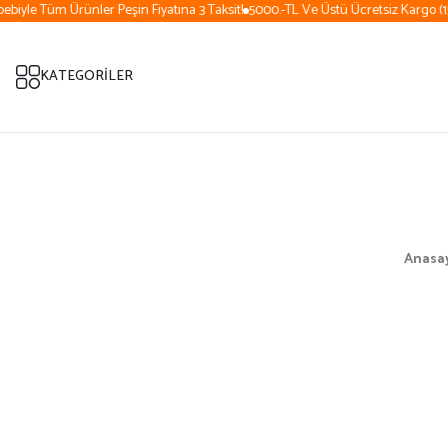
iyle Tüm Ürünler Peşin Fiyatına 3 Taksit!
5000.-TL Ve Üstü Ücretsiz Kargo (15 
KATEGORİLER
Anasa