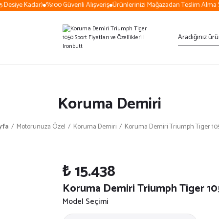
Desiye Kadar)
%100 Güvenli Alışveriş
Ürünlerinizi Mağazadan Teslim Alma Se
Koruma Demiri
yfa
Motorunuza Özel
Koruma Demiri
Koruma Demiri Triumph Tiger 10
₺ 15.438
Koruma Demiri Triumph Tiger 10
Model Seçimi