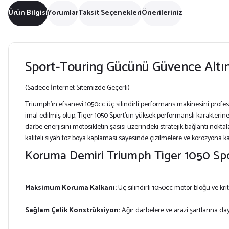
Ürün Bilgisi
Yorumlar
Taksit Seçenekleri
Önerileriniz
Sport-Touring Gücünü Güvence Altın
(Sadece İnternet Sitemizde Geçerli)
Triumph’ın efsanevi 1050cc üç silindirli performans makinesini pro
imal edilmiş olup, Tiger 1050 Sport’un yüksek performanslı karakterin
darbe enerjisini motosikletin şasisi üzerindeki stratejik bağlantı nokt
kaliteli siyah toz boya kaplaması sayesinde çizilmelere ve korozyona 
Koruma Demiri Triumph Tiger 1050 Spor
Maksimum Koruma Kalkanı:
Üç silindirli 1050cc motor bloğu ve kri
Sağlam Çelik Konstrüksiyon:
Ağır darbelere ve arazi şartlarına daya