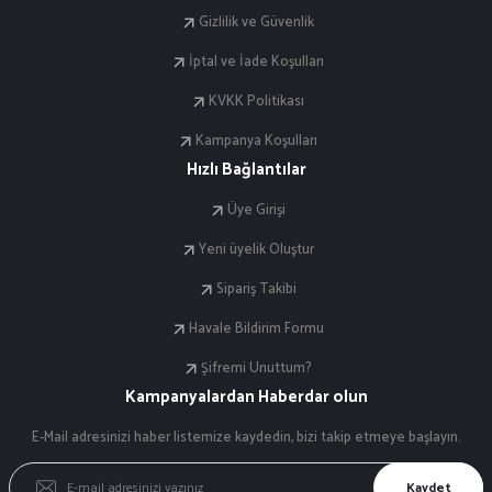
Gizlilik ve Güvenlik
İptal ve İade Koşulları
KVKK Politikası
Kampanya Koşulları
Hızlı Bağlantılar
Üye Girişi
Yeni üyelik Oluştur
Sipariş Takibi
Havale Bildirim Formu
Şifremi Unuttum?
Kampanyalardan Haberdar olun
E-Mail adresinizi haber listemize kaydedin, bizi takip etmeye başlayın.
Kaydet