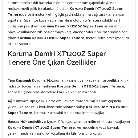
durumlarında ciddi hasarların önüne geçer. 27 mm çapındaki yüksek
mukavemetli çelik borulardan üretilen
Koruma Demiri XT1200Z Super
Tenere
, darbeyi motosikletin güçlü şasi noktalarına dağıtarak ana aksamı
sigortalar. Siyah toz boya kaplamasıyla motorun o "macera odaklı" sert
duruşunu pekiştiren
Koruma Demiri XT1200Z Super Tenere
, en zorlu
hava koşullarında bile paslanmaya karşı direnç gösterir. Şık tasarımıyla öne
çıkan
Koruma Demiri XT1200Z Super Tenere
, motorunuza profesyonel bir
zırh kazandırır.
Koruma Demiri XT1200Z Super
Tenere Öne Çıkan Özellikler
Tam Kapsamlı Koruma:
Motorun alt kısmını, yan kapakları ve özellikle kritik
radyatör bölgesini sarmalayan
Koruma Demiri XT1200Z Super Tenere
,
saniyeler içinde olası darbelere karşı kalkan görevi görür.
Ağır Hizmet Tipi Çelik:
Darbe emilimi optimize edilmiş 27 mm çapında
yüksek kaliteli çelik boru konstrüksiyonuna sahip
Koruma Demiri XT1200Z
Super Tenere
, kopmasız ve stabil bir koruma imkanı sağlar.
Hassas Mühendislik ve Uyum:
DP07 şasi yapısına milimetrik uyum sağlayan
Koruma Demiri XT1200Z Super Tenere
, kesme, delme veya kaynak
gerektirmeden en zorlu yol koşullarında bile formunu korur.