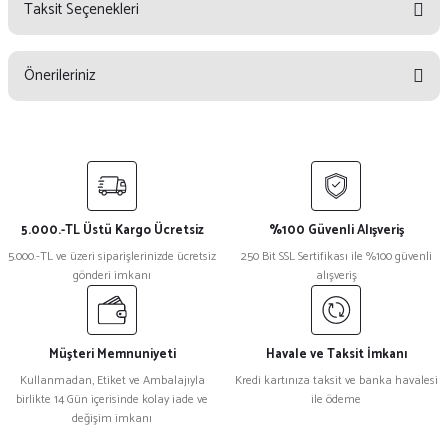
Taksit Seçenekleri
Bu ürüne ilk yorumu siz yapın!
Önerileriniz
Yorum Yaz
Bu ürünün fiyat bilgisi, resim, ürün açıklamalarında ve diğer konularda
yetersiz gördüğünüz noktaları öneri formunu kullanarak tarafımıza
iletebilirsiniz.
Görüş ve önerileriniz için teşekkür ederiz.
5.000.-TL Üstü Kargo Ücretsiz
%100 Güvenli Alışveriş
Ürün resmi kalitesiz, bozuk veya görüntülenemiyor.
5.000.-TL ve üzeri siparişlerinizde ücretsiz
250 Bit SSL Sertifikası ile %100 güvenli
gönderi imkanı
alışveriş
Ürün açıklamasında eksik bilgiler bulunuyor.
Ürün bilgilerinde hatalar bulunuyor.
Ürün fiyatı diğer sitelerden daha pahalı.
Müşteri Memnuniyeti
Havale ve Taksit İmkanı
Bu ürüne benzer farklı alternatifler olmalı.
Kullanmadan, Etiket ve Ambalajıyla
Kredi kartınıza taksit ve banka havalesi
birlikte 14 Gün içerisinde kolay iade ve
ile ödeme
değişim imkanı