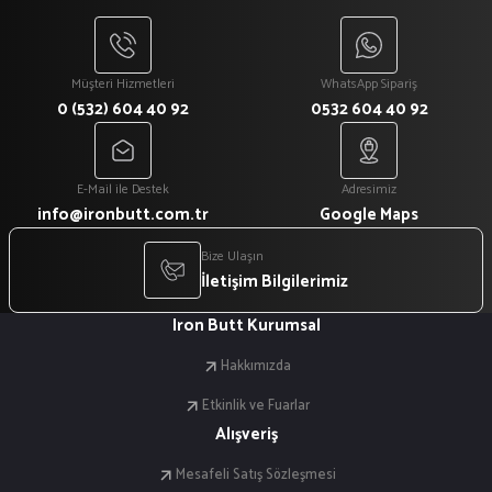
Gönder
Müşteri Hizmetleri
WhatsApp Sipariş
0 (532) 604 40 92
0532 604 40 92
E-Mail ile Destek
Adresimiz
info@ironbutt.com.tr
Google Maps
Bize Ulaşın
İletişim Bilgilerimiz
Iron Butt Kurumsal
Hakkımızda
Etkinlik ve Fuarlar
Alışveriş
Mesafeli Satış Sözleşmesi