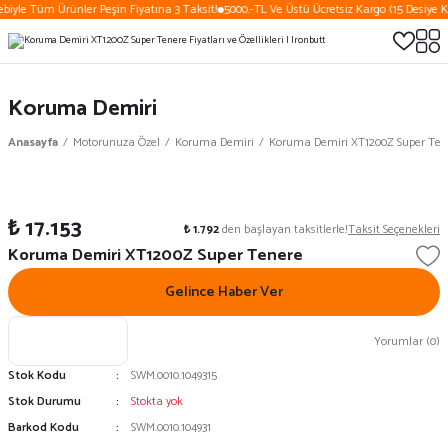
biyle Tüm Ürünler Peşin Fiyatına 3 Taksit!
5000.-TL Ve Üstü Ücretsiz Kargo (15 Desiye K
Koruma Demiri
Anasayfa
Motorunuza Özel
Koruma Demiri
Koruma Demiri XT1200Z Super Ten
₺ 17.153
₺ 1.792
den başlayan taksitlerle!
Taksit Seçenekleri
Koruma Demiri XT1200Z Super Tenere
Gelince Haber Ver
Yorumlar (0)
Stok Kodu
SWM.0010.1049315
Stok Durumu
Stokta yok
Barkod Kodu
SWM.0010.104931