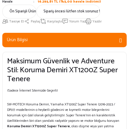
Havale
16.295,81 TL (%5,00 havale indirimi)
Ön Siparişli Ürün
Sipariş öncesi lütfen stok sorunuz !
Tavsiye Et
Paylaş
Karşılaştır
Yorum Yaz
Yazdır
Ürün Bilgisi
Maksimum Güvenlik ve Adventure
Stil: Koruma Demiri XT1200Z Super
Tenere
(Sadece İnternet Sitemizde Geçerli)
SW-MOTECH Koruma Demiri, Yamaha XT1200Z Super Tenere (2016-2023 /
DP07) modellerinin o heybetli gövdesini ve kıymetli motor bileşenlerini
korumak için özel olarak geliştirilmiştir. Super Tenere’nin en karakteristik
özelliklerinden biri olan yandaki radyatör yapısını ve motor bloğunu koruyan
Koruma Demiri XT1200Z Super Tenere
, olası düşme veya yan yatma