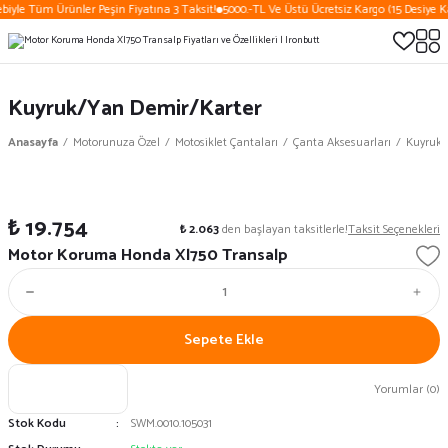
biyle Tüm Ürünler Peşin Fiyatına 3 Taksit!
5000.-TL Ve Üstü Ücretsiz Kargo (15 Desiye Ka
Kuyruk/Yan Demir/Karter
Anasayfa
Motorunuza Özel
Motosiklet Çantaları
Çanta Aksesuarları
Kuyruk/
₺ 19.754
₺ 2.063
den başlayan taksitlerle!
Taksit Seçenekleri
Motor Koruma Honda Xl750 Transalp
Sepete Ekle
Yorumlar (0)
Stok Kodu
SWM.0010.105031