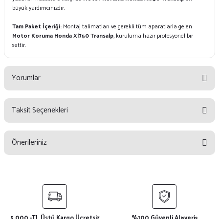
büyük yardımcınızdır.
Tam Paket İçeriği:
Montaj talimatları ve gerekli tüm aparatlarla gelen
Motor Koruma Honda Xl750 Transalp
, kuruluma hazır profesyonel bir
settir.
Yorumlar
Taksit Seçenekleri
Bu ürüne ilk yorumu siz yapın!
Önerileriniz
Yorum Yaz
Bu ürünün fiyat bilgisi, resim, ürün açıklamalarında ve diğer konularda
yetersiz gördüğünüz noktaları öneri formunu kullanarak tarafımıza
iletebilirsiniz.
Görüş ve önerileriniz için teşekkür ederiz.
5.000.-TL Üstü Kargo Ücretsiz
%100 Güvenli Alışveriş