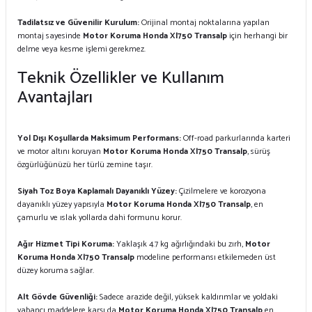
Tadilatsız ve Güvenilir Kurulum:
Orijinal montaj noktalarına yapılan
montaj sayesinde
Motor Koruma Honda Xl750 Transalp
için herhangi bir
delme veya kesme işlemi gerekmez.
Teknik Özellikler ve Kullanım
Avantajları
Yol Dışı Koşullarda Maksimum Performans:
Off-road parkurlarında karteri
ve motor altını koruyan
Motor Koruma Honda Xl750 Transalp
, sürüş
özgürlüğünüzü her türlü zemine taşır.
Siyah Toz Boya Kaplamalı Dayanıklı Yüzey:
Çizilmelere ve korozyona
dayanıklı yüzey yapısıyla
Motor Koruma Honda Xl750 Transalp
, en
çamurlu ve ıslak yollarda dahi formunu korur.
Ağır Hizmet Tipi Koruma:
Yaklaşık 4.7 kg ağırlığındaki bu zırh,
Motor
Koruma Honda Xl750 Transalp
modeline performansı etkilemeden üst
düzey koruma sağlar.
Alt Gövde Güvenliği:
Sadece arazide değil, yüksek kaldırımlar ve yoldaki
yabancı maddelere karşı da
Motor Koruma Honda Xl750 Transalp
en