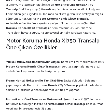
risklere karşı karter ve motor bloğunu bir zırh gibi sarar. Yüksek kaliteli
alüminyum alaşımdan üretilmiş olan
Motor Koruma Honda Xl750
Transalp
, özellikle yol dışı (off-road) keşiflerinizde ne kadar etkili olduğunu
kanıtlarken, şehir içindeki kullanımda da ekstra güvenlik ve özelleştirilmiş bir
görünüm sunar. Orijinal
Motor Koruma Honda Xl750 Transalp
,
motosiklete özel üretimi sayesinde şasiye milimetrik uyum sağlar.
Motor
Koruma Honda Xl750 Transalp
ile hem motorunuzu korur hem de
Transalp’in heybetli duruşuna profesyonel bir Rally karakteri katarsınız.
Motor Koruma Honda Xl750 Transalp
Öne Çıkan Özellikler
Yüksek Mukavemetli Alüminyum Alaşım:
Darbe emilimi maksimize edilmiş
Motor Koruma Honda Xl750 Transalp
, en sert taş çarpmalarına ve arazi
darbelerine karşı sarsılmaz bir bariyer oluşturur.
Frame Montaj Noktaları İle Tam Stabilite:
Şasiye doğrudan bağlanan
yapısı sayesinde
Motor Koruma Honda Xl750 Transalp
, yüksek hızlarda ve
sarsıntılı arazilerde yerinden oynamaz ve titreşim yapmaz.
Motosiklete Özel Tasarım ve Mükemmel Uyum:
Honda XL750’nin modern
hatlarıyla bütünleşen
Motor Koruma Honda Xl750 Transalp
, kaba durmaz
ve orijinal bir aksesuar estetiği sunar.