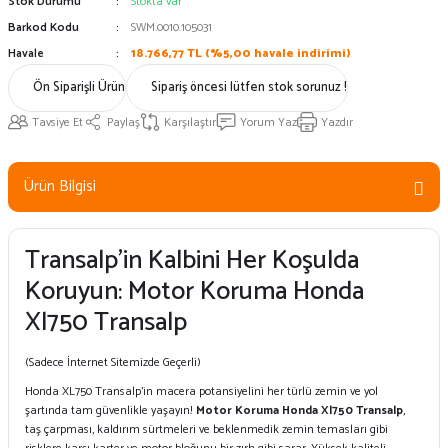
Stok Durumu
Stokta var
Barkod Kodu
SWM.0010.105031
Havale
18.766,77 TL (%5,00 havale indirimi)
Ön Siparişli Ürün
Sipariş öncesi lütfen stok sorunuz !
Tavsiye Et
Paylaş
Karşılaştır
Yorum Yaz
Yazdır
Ürün Bilgisi
Transalp’in Kalbini Her Koşulda
Koruyun: Motor Koruma Honda
Xl750 Transalp
(Sadece İnternet Sitemizde Geçerli)
Honda XL750 Transalp’in macera potansiyelini her türlü zemin ve yol
şartında tam güvenlikle yaşayın!
Motor Koruma Honda Xl750 Transalp
,
taş çarpması, kaldırım sürtmeleri ve beklenmedik zemin temasları gibi