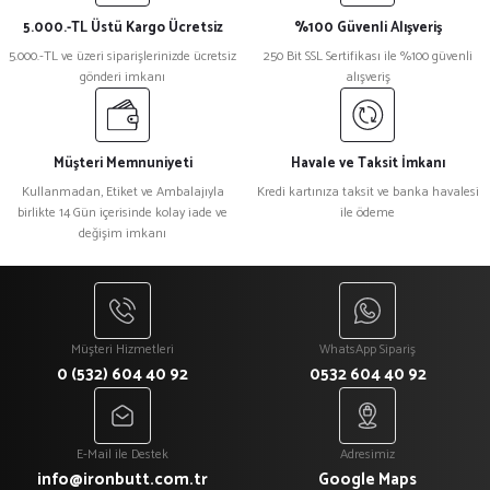
5.000.-TL Üstü Kargo Ücretsiz
%100 Güvenli Alışveriş
Ürün resmi kalitesiz, bozuk veya görüntülenemiyor.
5.000.-TL ve üzeri siparişlerinizde ücretsiz
250 Bit SSL Sertifikası ile %100 güvenli
gönderi imkanı
alışveriş
Ürün açıklamasında eksik bilgiler bulunuyor.
Ürün bilgilerinde hatalar bulunuyor.
Ürün fiyatı diğer sitelerden daha pahalı.
Müşteri Memnuniyeti
Havale ve Taksit İmkanı
Bu ürüne benzer farklı alternatifler olmalı.
Kullanmadan, Etiket ve Ambalajıyla
Kredi kartınıza taksit ve banka havalesi
birlikte 14 Gün içerisinde kolay iade ve
ile ödeme
değişim imkanı
Gönder
Müşteri Hizmetleri
WhatsApp Sipariş
0 (532) 604 40 92
0532 604 40 92
E-Mail ile Destek
Adresimiz
info@ironbutt.com.tr
Google Maps