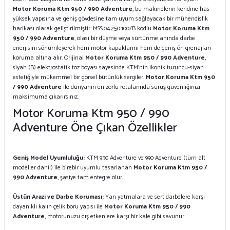
Motor Koruma Ktm 950 / 990 Adventure
, bu makinelerin kendine has
yüksek yapısına ve geniş gövdesine tam uyum sağlayacak bir mühendislik
harikası olarak geliştirilmiştir. MSS.04.250.100/B kodlu
Motor Koruma Ktm
950 / 990 Adventure
, olası bir düşme veya sürtünme anında darbe
enerjisini sönümleyerek hem motor kapaklarını hem de geniş ön grenajları
koruma altına alır. Orijinal
Motor Koruma Ktm 950 / 990 Adventure
,
siyah (B) elektrostatik toz boyası sayesinde KTM'nin ikonik turuncu-siyah
estetiğiyle mükemmel bir görsel bütünlük sergiler.
Motor Koruma Ktm 950
/ 990 Adventure
ile dünyanın en zorlu rotalarında sürüş güvenliğinizi
maksimuma çıkarırsınız.
Motor Koruma Ktm 950 / 990
Adventure Öne Çıkan Özellikler
Geniş Model Uyumluluğu:
KTM 950 Adventure ve 990 Adventure (tüm alt
modeller dahil) ile birebir uyumlu tasarlanan
Motor Koruma Ktm 950 /
990 Adventure
, şasiye tam entegre olur.
Üstün Arazi ve Darbe Koruması:
Yan yatmalara ve sert darbelere karşı
dayanıklı kalın çelik boru yapısı ile
Motor Koruma Ktm 950 / 990
Adventure
, motorunuzu dış etkenlere karşı bir kale gibi savunur.