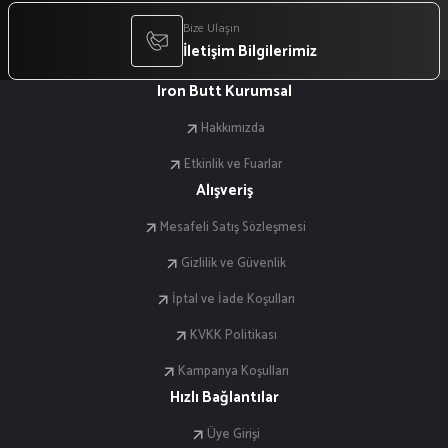
Bize Ulaşın
İletişim Bilgilerimiz
Iron Butt Kurumsal
Hakkımızda
Etkinlik ve Fuarlar
Alışveriş
Mesafeli Satış Sözleşmesi
Gizlilik ve Güvenlik
İptal ve İade Koşulları
KVKK Politikası
Kampanya Koşulları
Hızlı Bağlantılar
Üye Girişi