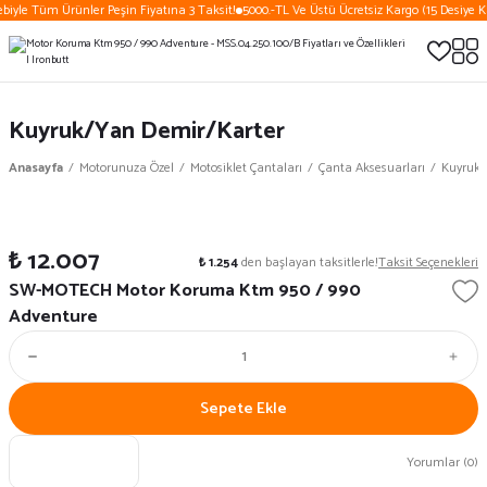
biyle Tüm Ürünler Peşin Fiyatına 3 Taksit!
5000.-TL Ve Üstü Ücretsiz Kargo (15 Desiye K
Kuyruk/Yan Demir/Karter
Anasayfa
Motorunuza Özel
Motosiklet Çantaları
Çanta Aksesuarları
Kuyruk/
₺ 12.007
₺ 1.254
den başlayan taksitlerle!
Taksit Seçenekleri
SW-MOTECH Motor Koruma Ktm 950 / 990
Adventure
Sepete Ekle
Yorumlar (0)