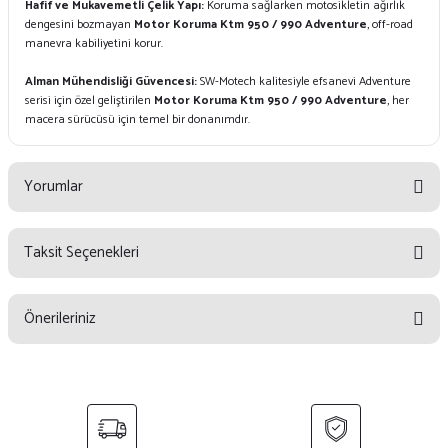
Hafif ve Mukavemetli Çelik Yapı:
Koruma sağlarken motosikletin ağırlık
dengesini bozmayan
Motor Koruma Ktm 950 / 990 Adventure
, off-road
manevra kabiliyetini korur.
Alman Mühendisliği Güvencesi:
SW-Motech kalitesiyle efsanevi Adventure
serisi için özel geliştirilen
Motor Koruma Ktm 950 / 990 Adventure
, her
macera sürücüsü için temel bir donanımdır.
Yorumlar
Taksit Seçenekleri
Bu ürüne ilk yorumu siz yapın!
Önerileriniz
Yorum Yaz
Bu ürünün fiyat bilgisi, resim, ürün açıklamalarında ve diğer konularda
yetersiz gördüğünüz noktaları öneri formunu kullanarak tarafımıza
iletebilirsiniz.
Görüş ve önerileriniz için teşekkür ederiz.