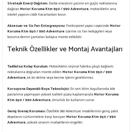
Stratejik Enerji Dağıtımı:
Darbe enerjisini şasinin en güçlü noktalarına
dağıtan
Motor Koruma Ktm 950 / 990 Adventure
, motosikletin ana
iskelet yapısını ciddi hasarlardan korur.
Aksesuar ve Sis Farı Entegrasyonu:
Fonksiyonel yapısı sayesinde
Motor
Koruma Ktm 950 / 990 Adventure
üzerine sis farı kelepçeleri veya
koruma demiri çantaları kolayca monte edilebilir.
Teknik Özellikler ve Montaj Avantajları
Tadilatsız Kolay Kurulum:
Motosikletin orijinal fabrika çıkışlı bağlantı
noktalarına doğrudan monte edilen
Motor Koruma Ktm 950 / 990
Adventure
, ek bir delme veya kesme işlemi gerektirmez.
Korozyona Dayanıklı Boya Teknolojisi:
En sert iklim koşullarında bile
paslanma yapmayan yüksek kaliteli yüzey kaplamasıyla
Motor Koruma
Ktm 950 / 990 Adventure
, ömürlük bir kullanım sunar.
Geniş Grenaj Koruması:
Özellikle 990 Adventure modellerinin geniş yakıt
depolarını sürtünmelere karşı koruyan
Motor Koruma Ktm 950 / 990
Adventure
, yüksek onarım maliyetlerini engeller.