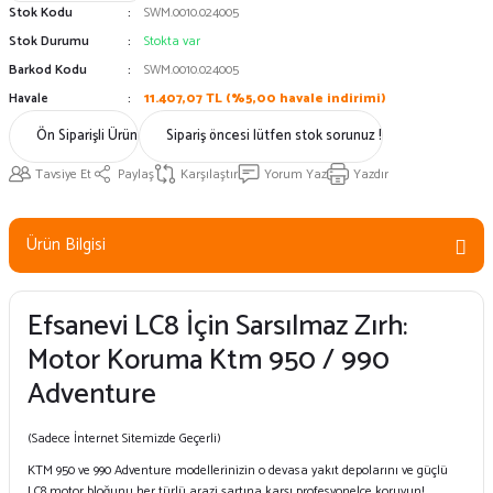
Stok Kodu
SWM.0010.024005
Stok Durumu
Stokta var
Barkod Kodu
SWM.0010.024005
Havale
11.407,07 TL (%5,00 havale indirimi)
Ön Siparişli Ürün
Sipariş öncesi lütfen stok sorunuz !
Tavsiye Et
Paylaş
Karşılaştır
Yorum Yaz
Yazdır
Ürün Bilgisi
Efsanevi LC8 İçin Sarsılmaz Zırh:
Motor Koruma Ktm 950 / 990
Adventure
(Sadece İnternet Sitemizde Geçerli)
KTM 950 ve 990 Adventure modellerinizin o devasa yakıt depolarını ve güçlü
LC8 motor bloğunu her türlü arazi şartına karşı profesyonelce koruyun!