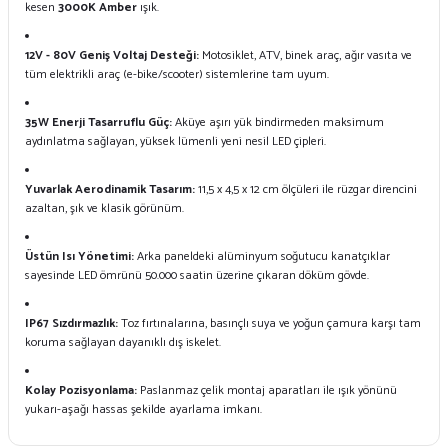
kesen
3000K Amber
ışık.
12V - 80V Geniş Voltaj Desteği:
Motosiklet, ATV, binek araç, ağır vasıta ve
tüm elektrikli araç (e-bike/scooter) sistemlerine tam uyum.
35W Enerji Tasarruflu Güç:
Aküye aşırı yük bindirmeden maksimum
aydınlatma sağlayan, yüksek lümenli yeni nesil LED çipleri.
Yuvarlak Aerodinamik Tasarım:
11,5 x 4,5 x 12 cm ölçüleri ile rüzgar direncini
azaltan, şık ve klasik görünüm.
Üstün Isı Yönetimi:
Arka paneldeki alüminyum soğutucu kanatçıklar
sayesinde LED ömrünü 50.000 saatin üzerine çıkaran döküm gövde.
IP67 Sızdırmazlık:
Toz fırtınalarına, basınçlı suya ve yoğun çamura karşı tam
koruma sağlayan dayanıklı dış iskelet.
Kolay Pozisyonlama:
Paslanmaz çelik montaj aparatları ile ışık yönünü
yukarı-aşağı hassas şekilde ayarlama imkanı.