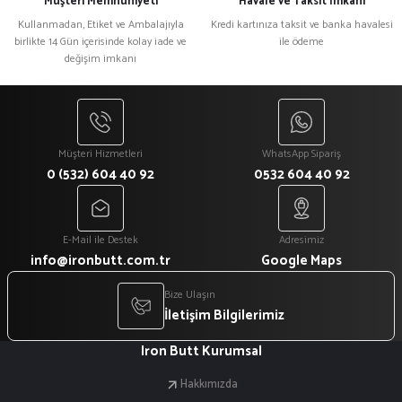
Müşteri Memnuniyeti
Havale ve Taksit İmkanı
Bu ürüne benzer farklı alternatifler olmalı.
Kullanmadan, Etiket ve Ambalajıyla
Kredi kartınıza taksit ve banka havalesi
birlikte 14 Gün içerisinde kolay iade ve
ile ödeme
değişim imkanı
Gönder
Müşteri Hizmetleri
WhatsApp Sipariş
0 (532) 604 40 92
0532 604 40 92
E-Mail ile Destek
Adresimiz
info@ironbutt.com.tr
Google Maps
Bize Ulaşın
İletişim Bilgilerimiz
Iron Butt Kurumsal
Hakkımızda