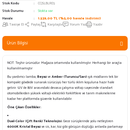
Stok Kodu
CCJSLBLRE5
Stok Durumu
Stokta var
Havale
1.539,00 TL (%5,00 havale indirimi)
Tavsiye Et
Paylaş
Karşılaştır
Yorum Yaz
Yazdır
Ürün Bilgisi
NOT: Teşhir ürünüdür. Mağaza ortamında kullanılmıştır. Herhangi bir araçta
kullanılmamıştır
Bu yardımcı lamba,
Beyaz
ve
Amber (Turuncu/Sarı)
ışık modlarını tek bir
kompakt gövdede sunarak sürücüyü her türlü iklim koşuluna hazır hale
getirir. 12V ile 80V arasındaki devasa çalışma voltajı sayesinde standart
otomobillerden yüksek voltajlı elektrikli forkliftlere ve tarım makinelerine
kadar her platformda güvenle kullanılabilir.
Öne Çıkan Özellikler:
Dual-Color (Çift Renk) Teknolojisi:
Gece sürüşlerinde yolu netleştiren
6000K Kristal Beyaz
ve sis, kar, toz gibi görüşün düştüğü anlarda parlamayı