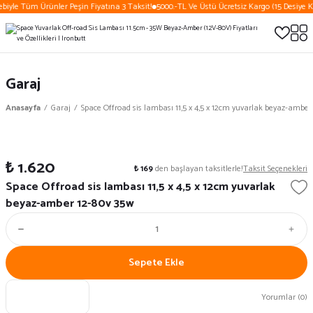
ebiyle Tüm Ürünler Peşin Fiyatına 3 Taksit!
5000.-TL Ve Üstü Ücretsiz Kargo (15 Desiye K
Garaj
Anasayfa
Garaj
Space Offroad sis lambası 11,5 x 4,5 x 12cm yuvarlak beyaz-amber
₺ 1.620
₺ 169
den başlayan taksitlerle!
Taksit Seçenekleri
Space Offroad sis lambası 11,5 x 4,5 x 12cm yuvarlak
beyaz-amber 12-80v 35w
Sepete Ekle
Yorumlar (0)