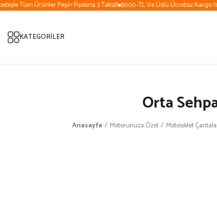
biyle Tüm Ürünler Peşin Fiyatına 3 Taksit!
5000.-TL Ve Üstü Ücretsiz Kargo (15
KATEGORİLER
Orta Sehpa
Anasayfa
Motorunuza Özel
Motosiklet Çantala