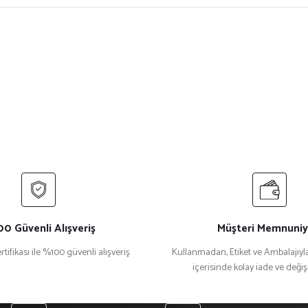
ersiz gördüğünüz noktaları öneri formunu kullanarak tarafımıza iletebilirsiniz.
Bu ürüne ilk yorumu siz yapın!
Yorum Yaz
0 Güvenli Alışveriş
Müşteri Memnuniy
rtifikası ile %100 güvenli alışveriş
Kullanmadan, Etiket ve Ambalajıyla
içerisinde kolay iade ve deği
Gönder