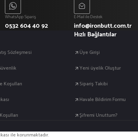
WhatsApp Sipariş
E-Mail ile Destek
0532 604 40 92
info@ironbutt.com.tr
Hızlı Bağlantılar
atış Sözleşmesi
Üye Girişi
 Güvenlik
Yeni üyelik Oluştur
de Koşulları
Sipariş Takibi
ikası
Havale Bildirim Formu
oşulları
Şifremi Unuttum?
fikası ile korunmaktadır.