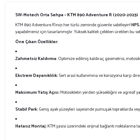
SW-Motech Orta Sehpa – KTM 890 Adventure R (2020-2025)
KTM 890 Adventure R’ınızı her türlü zeminde güvenle sabitleyin!
HPS.
yapabilmeniz için tasarlanmıştır.
Yüksek kaliteli çelikten üretilen bu s
Öne Çıkan Özellikler:
Zahmetsiz Kaldırma:
Optimize edilmiş kaldıraç geometrisi,
motosikl
Ekstrem Dayanıklılık:
Sert arazi kullanımına ve korozyona karşı diren
Maksimum Yatış Açısı:
Motosikletin yerden yüksekliğini ve agresif yat
Stabil Park:
Geniş ayak yüzeyleri sayesinde yumuşak topraklarda veya 
Hatasız Montaj:
KTM şasisi üzerindeki orijinal bağlantı noktalarına 