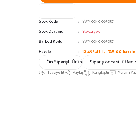
Stok Kodu
SWM.0040.065057
Stok Durumu
Stokta yok
Barkod Kodu
SWM.0040.065057
Havale
12.493,41 TL (%5,00 havale 
Ön Siparişli Ürün
Sipariş öncesi lütfen 
Tavsiye Et
Paylaş
Karşılaştır
Yorum Ya