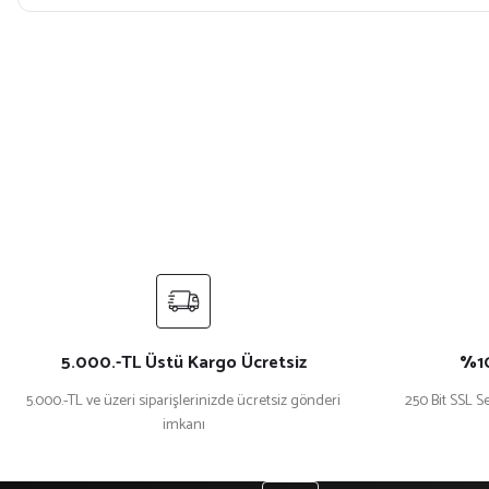
Bu ürünün fiyat bilgisi, resim, ürün açıklamalarında ve diğer konularda yet
Görüş ve önerileriniz için teşekkür ederiz.
Ürün resmi kalitesiz, bozuk veya görüntülenemiyor.
Ürün açıklamasında eksik bilgiler bulunuyor.
Ürün bilgilerinde hatalar bulunuyor.
Ürün fiyatı diğer sitelerden daha pahalı.
Bu ürüne benzer farklı alternatifler olmalı.
5.000.-TL Üstü Kargo Ücretsiz
%10
5.000.-TL ve üzeri siparişlerinizde ücretsiz gönderi
250 Bit SSL Se
imkanı