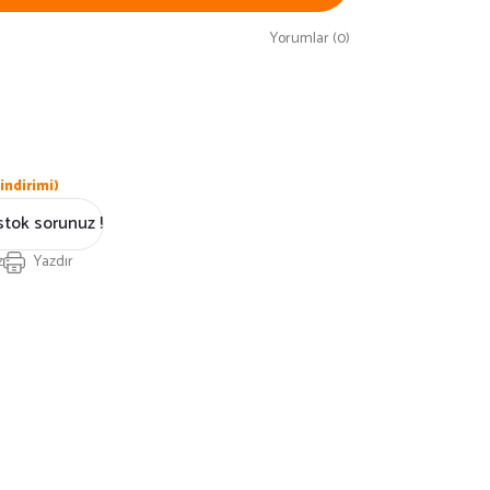
Yorumlar (0)
indirimi)
stok sorunuz !
z
Yazdır