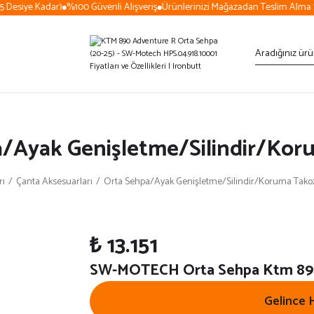
 Desiye Kadar)
%100 Güvenli Alışveriş
Ürünlerinizi Mağazadan Teslim Alma S
/Ayak Genişletme/Silindir/Ko
rı
Çanta Aksesuarları
Orta Sehpa/Ayak Genişletme/Silindir/Koruma Tako
₺ 13.151
SW-MOTECH Orta Sehpa Ktm 89
Gelince 