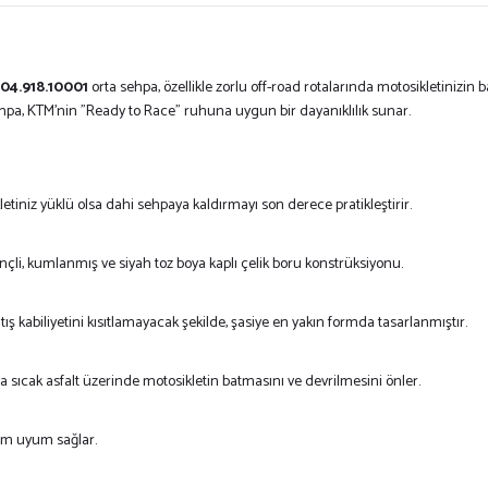
04.918.10001
orta sehpa,
özellikle zorlu off-road rotalarında motosikletinizin 
ehpa,
KTM’nin "Ready to Race" ruhuna uygun bir dayanıklılık sunar.
etiniz yüklü olsa dahi sehpaya kaldırmayı son derece pratikleştirir.
çli,
kumlanmış ve siyah toz boya kaplı çelik boru konstrüksiyonu.
ış kabiliyetini kısıtlamayacak şekilde,
şasiye en yakın formda tasarlanmıştır.
sıcak asfalt üzerinde motosikletin batmasını ve devrilmesini önler.
tam uyum sağlar.