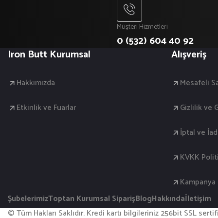
Müşteri Hizmetleri
0 (532) 604 40 92
Iron Butt Kurumsal
Alışveriş
Hakkımızda
Mesafeli S
Etkinlik ve Fuarlar
Gizlilik ve
İptal ve İa
KVKK Polit
Kampanya K
Şubelerimiz
Toptan Kurumsal Sipariş
Blog
Hakkında
İletişim
© Tüm Hakları Saklıdır. Kredi kartı bilgileriniz 256bit SSL serti