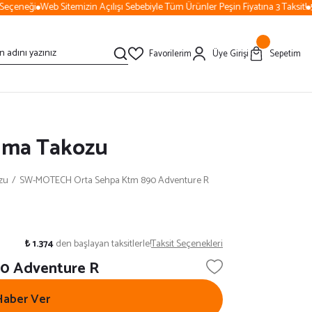
eçeneği
Web Sitemizin Açılışı Sebebiyle Tüm Ürünler Peşin Fiyatına 3 Taksit!
50
Favorilerim
Üye Girişi
Sepetim
ruma Takozu
zu
SW-MOTECH Orta Sehpa Ktm 890 Adventure R
₺ 1.374
den başlayan taksitlerle!
Taksit Seçenekleri
0 Adventure R
Haber Ver