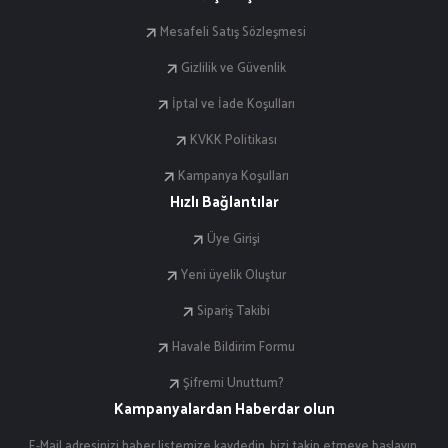
Mesafeli Satış Sözleşmesi
Gizlilik ve Güvenlik
İptal ve İade Koşulları
KVKK Politikası
Kampanya Koşulları
Hızlı Bağlantılar
Üye Girişi
Yeni üyelik Oluştur
Sipariş Takibi
Havale Bildirim Formu
Şifremi Unuttum?
Kampanyalardan Haberdar olun
E-Mail adresinizi haber listemize kaydedin, bizi takip etmeye başlayın.