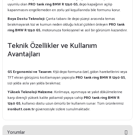
uyumlu olan
PRO tank ring BMW R 1250 GS
, depo kapağının açılıp
kapanmasını engellemeden en zorlu yol koşullarında bile formunu korur.
Boya Dostu Teknoloji:
Çanta tabanı ile depo yüzeyi arasında temas
bırakmayarak toz ve kumun neden olduğu kılcal çizikleri önleyen
PRO tank
ring BMW R 1250 GS
, motorunuza fonksiyonel ve asil bir görünüm kazandırır.
Teknik Özellikler ve Kullanım
Avantajları
GS Ergonomisi ve Tasarım:
K50 depo formuna özel, gidon hareketlerini veya
TFT ekran görüşünü kısıtlamayan yapısıyla
PRO tank ring BMW R 1250 GS
,
sizi yolda asla yarı yolda bırakmaz.
Yüksek Teknoloji Malzeme:
Kırılmaya, aşınmaya ve yakıt dökülmelerine
karşı dirençli yüksek kalite poliamid yapıya sahip
PRO tank ring BMW R
1250 GS
, kullanıcı dostu uzun ömürlü bir kullanım sunar. Tüm ürünlerimiz
ironbutt.com.tr
güvencesiyle sizlere sunulmaktadır.
Yorumlar