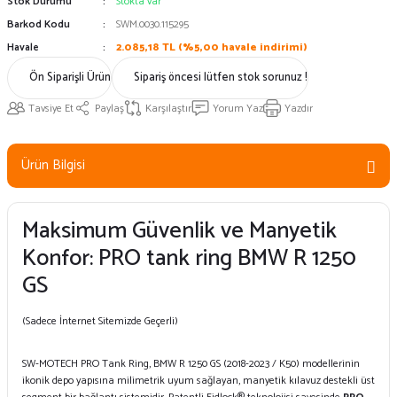
Stok Durumu
Stokta var
Barkod Kodu
SWM.0030.115295
Havale
2.085,18 TL (%5,00 havale indirimi)
Ön Siparişli Ürün
Sipariş öncesi lütfen stok sorunuz !
Tavsiye Et
Paylaş
Karşılaştır
Yorum Yaz
Yazdır
Ürün Bilgisi
Maksimum Güvenlik ve Manyetik
Konfor: PRO tank ring BMW R 1250
GS
(Sadece İnternet Sitemizde Geçerli)
SW-MOTECH PRO Tank Ring, BMW R 1250 GS (2018-2023 / K50) modellerinin
ikonik depo yapısına milimetrik uyum sağlayan, manyetik kılavuz destekli üst