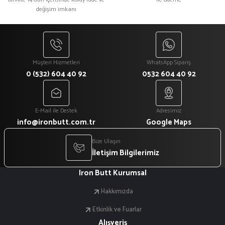
değişim imkanı
Gönder
Müşteri Hizmetleri
WhatsApp Sipariş
0 (532) 604 40 92
0532 604 40 92
E-Mail ile Destek
Adresimiz
info@ironbutt.com.tr
Google Maps
Bize Ulaşın
İletişim Bilgilerimiz
Iron Butt Kurumsal
Hakkımızda
Etkinlik ve Fuarlar
Alışveriş