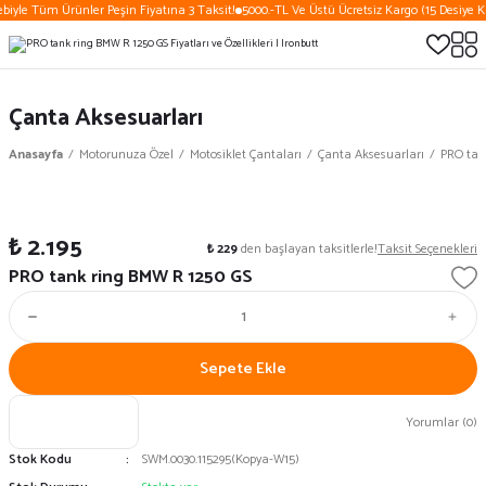
biyle Tüm Ürünler Peşin Fiyatına 3 Taksit!
5000.-TL Ve Üstü Ücretsiz Kargo (15 Desiye K
Çanta Aksesuarları
Anasayfa
Motorunuza Özel
Motosiklet Çantaları
Çanta Aksesuarları
PRO tan
₺ 2.195
₺ 229
den başlayan taksitlerle!
Taksit Seçenekleri
PRO tank ring BMW R 1250 GS
Sepete Ekle
Yorumlar (0)
Stok Kodu
SWM.0030.115295(Kopya-W15)