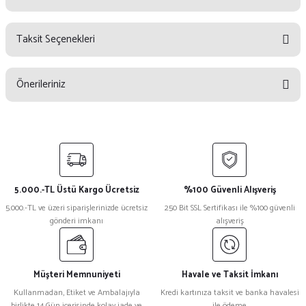
Taksit Seçenekleri
Bu ürüne ilk yorumu siz yapın!
Önerileriniz
Yorum Yaz
Bu ürünün fiyat bilgisi, resim, ürün açıklamalarında ve diğer konularda
yetersiz gördüğünüz noktaları öneri formunu kullanarak tarafımıza
iletebilirsiniz.
Görüş ve önerileriniz için teşekkür ederiz.
5.000.-TL Üstü Kargo Ücretsiz
%100 Güvenli Alışveriş
Ürün resmi kalitesiz, bozuk veya görüntülenemiyor.
5.000.-TL ve üzeri siparişlerinizde ücretsiz
250 Bit SSL Sertifikası ile %100 güvenli
gönderi imkanı
alışveriş
Ürün açıklamasında eksik bilgiler bulunuyor.
Ürün bilgilerinde hatalar bulunuyor.
Ürün fiyatı diğer sitelerden daha pahalı.
Müşteri Memnuniyeti
Havale ve Taksit İmkanı
Bu ürüne benzer farklı alternatifler olmalı.
Kullanmadan, Etiket ve Ambalajıyla
Kredi kartınıza taksit ve banka havalesi
birlikte 14 Gün içerisinde kolay iade ve
ile ödeme