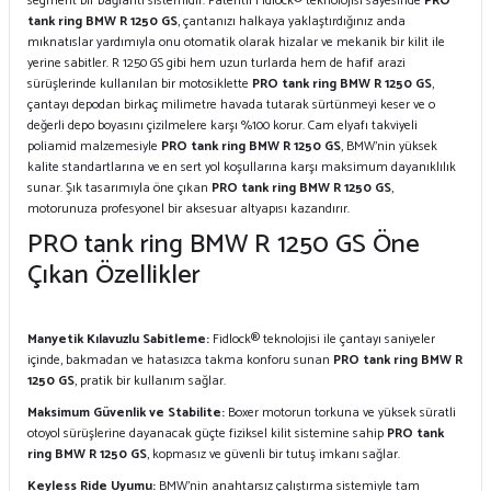
segment bir bağlantı sistemidir. Patentli Fidlock® teknolojisi sayesinde
PRO
tank ring BMW R 1250 GS
, çantanızı halkaya yaklaştırdığınız anda
mıknatıslar yardımıyla onu otomatik olarak hizalar ve mekanik bir kilit ile
yerine sabitler. R 1250 GS gibi hem uzun turlarda hem de hafif arazi
sürüşlerinde kullanılan bir motosiklette
PRO tank ring BMW R 1250 GS
,
çantayı depodan birkaç milimetre havada tutarak sürtünmeyi keser ve o
değerli depo boyasını çizilmelere karşı %100 korur. Cam elyafı takviyeli
poliamid malzemesiyle
PRO tank ring BMW R 1250 GS
, BMW’nin yüksek
kalite standartlarına ve en sert yol koşullarına karşı maksimum dayanıklılık
sunar. Şık tasarımıyla öne çıkan
PRO tank ring BMW R 1250 GS
,
motorunuza profesyonel bir aksesuar altyapısı kazandırır.
PRO tank ring BMW R 1250 GS Öne
Çıkan Özellikler
Manyetik Kılavuzlu Sabitleme:
Fidlock® teknolojisi ile çantayı saniyeler
içinde, bakmadan ve hatasızca takma konforu sunan
PRO tank ring BMW R
1250 GS
, pratik bir kullanım sağlar.
Maksimum Güvenlik ve Stabilite:
Boxer motorun torkuna ve yüksek süratli
otoyol sürüşlerine dayanacak güçte fiziksel kilit sistemine sahip
PRO tank
ring BMW R 1250 GS
, kopmasız ve güvenli bir tutuş imkanı sağlar.
Keyless Ride Uyumu:
BMW'nin anahtarsız çalıştırma sistemiyle tam