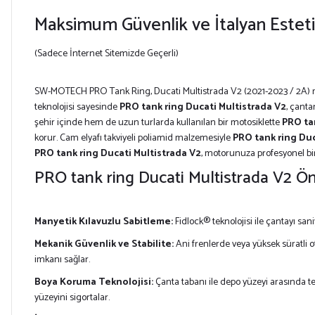
Maksimum Güvenlik ve İtalyan Estetiğ
(Sadece İnternet Sitemizde Geçerli)
SW-MOTECH PRO Tank Ring, Ducati Multistrada V2 (2021-2023 / 2A) model
teknolojisi sayesinde
PRO tank ring Ducati Multistrada V2
, çanta
şehir içinde hem de uzun turlarda kullanılan bir motosiklette
PRO ta
korur. Cam elyafı takviyeli poliamid malzemesiyle
PRO tank ring Duc
PRO tank ring Ducati Multistrada V2
, motorunuza profesyonel bir
PRO tank ring Ducati Multistrada V2 Ön
Manyetik Kılavuzlu Sabitleme:
Fidlock® teknolojisi ile çantayı s
Mekanik Güvenlik ve Stabilite:
Ani frenlerde veya yüksek süratli ot
imkanı sağlar.
Boya Koruma Teknolojisi:
Çanta tabanı ile depo yüzeyi arasında 
yüzeyini sigortalar.