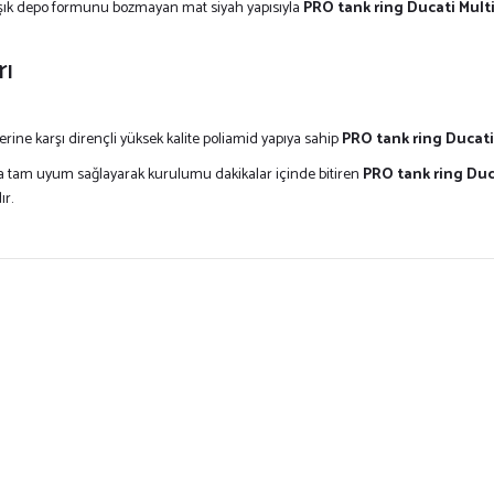
ın şık depo formunu bozmayan mat siyah yapısıyla
PRO tank ring Ducati Mult
rı
rine karşı dirençli yüksek kalite poliamid yapıya sahip
PRO tank ring Ducati
ına tam uyum sağlayarak kurulumu dakikalar içinde bitiren
PRO tank ring Duc
ır.
ersiz gördüğünüz noktaları öneri formunu kullanarak tarafımıza iletebilirsiniz.
Bu ürüne ilk yorumu siz yapın!
Yorum Yaz