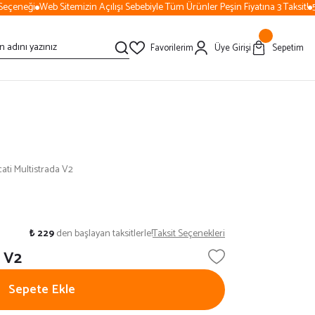
çeneği
Web Sitemizin Açılışı Sebebiyle Tüm Ürünler Peşin Fiyatına 3 Taksit!
50
Favorilerim
Üye Girişi
Sepetim
ati Multistrada V2
₺ 229
den başlayan taksitlerle!
Taksit Seçenekleri
a V2
Sepete Ekle