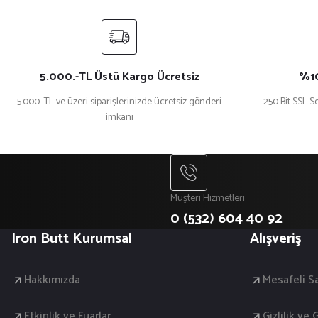
Ürün fiyatı diğer sitelerden daha pahalı.
Bu ürüne benzer farklı alternatifler olmalı.
5.000.-TL Üstü Kargo Ücretsiz
%10
5.000.-TL ve üzeri siparişlerinizde ücretsiz gönderi
250 Bit SSL Se
imkanı
Müşteri Hizmetleri
0 (532) 604 40 92
Iron Butt Kurumsal
Alışveriş
Hakkımızda
Mesafeli S
Etkinlik ve Fuarlar
Gizlilik ve