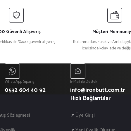
0 Güvenli Alışveriş
Müşteri Memnuniy
rtifikası ile %100 güvenli alışveriş
Kullanmadan, Etiket ve Ambalajıyla
içerisinde kolay iade ve deği
Gönder
WhatsApp Sipariş
E-Mail ile Destek
0532 604 40 92
info@ironbutt.com.tr
Hızlı Bağlantılar
atış Sözleşmesi
Üye Girişi
 Güvenlik
Yeni üyelik Oluştur