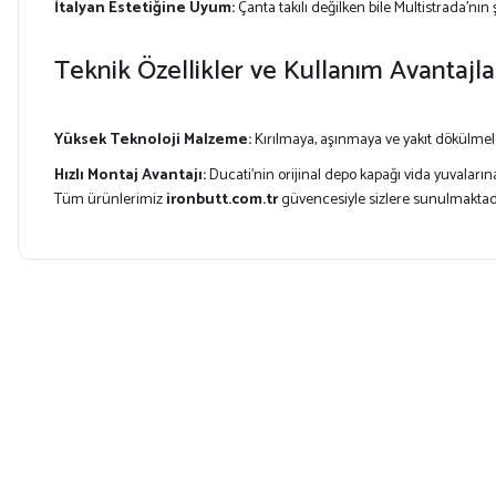
İtalyan Estetiğine Uyum:
Çanta takılı değilken bile Multistrada’n
Teknik Özellikler ve Kullanım Avantajla
Yüksek Teknoloji Malzeme:
Kırılmaya, aşınmaya ve yakıt dökülmele
Hızlı Montaj Avantajı:
Ducati'nin orijinal depo kapağı vida yuvalar
Tüm ürünlerimiz
ironbutt.com.tr
güvencesiyle sizlere sunulmaktad
Bu ürünün fiyat bilgisi, resim, ürün açıklamalarında ve diğer konularda yet
Görüş ve önerileriniz için teşekkür ederiz.
Ürün resmi kalitesiz, bozuk veya görüntülenemiyor.
Ürün açıklamasında eksik bilgiler bulunuyor.
Ürün bilgilerinde hatalar bulunuyor.