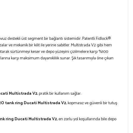
z destekli üst segment bir bağlantı sistemidir. Patentli Fidlock®
lar ve mekanik bir kilit ile yerine sabitler. Multistrada V2 gibi hem
utarak sürtünmeyi keser ve depo yüzeyini çizilmelere karşı %100
llarına karşı maksimum dayanıklılık sunar. Şık tasarımıyla öne çıkan
cati Multistrada V2
, pratik bir kullanım sağlar.
O tank ring Ducati Multistrada V2
, kopmasız ve güvenli bir tutuş
nk ring Ducati Multistrada V2
, en zorlu yol koşullarında bile depo