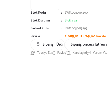
Stok Kodu
SWM.0030.115290
Stok Durumu
Stokta var
Barkod Kodu
SWM.0030.115295
Havale
2.085,18 TL (%5,00 havale 
Ön Siparişli Ürün
Sipariş öncesi lütfen 
Tavsiye Et
Paylaş
Karşılaştır
Yorum Ya