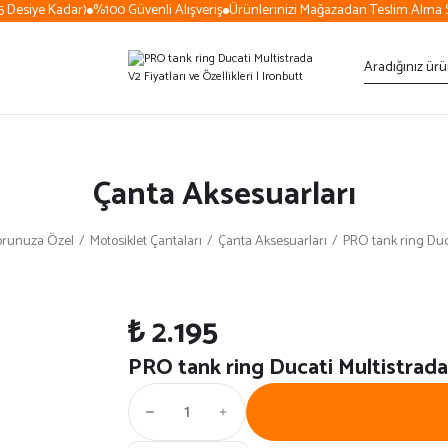
Desiye Kadar)
%100 Güvenli Alışveriş
Ürünlerinizi Mağazadan Teslim Alma Se
Çanta Aksesuarları
orunuza Özel
Motosiklet Çantaları
Çanta Aksesuarları
PRO tank ring Duc
₺ 2.195
PRO tank ring Ducati Multistrad