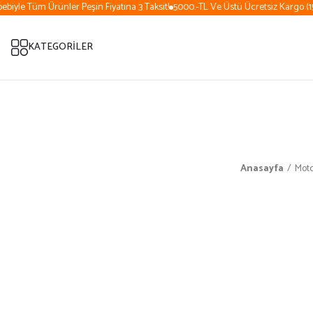
iyle Tüm Ürünler Peşin Fiyatına 3 Taksit!
5000.-TL Ve Üstü Ücretsiz Kargo (15 
KATEGORİLER
Anasayfa
Mot