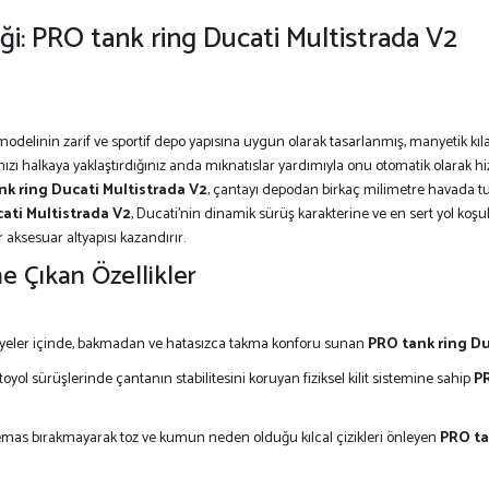
i: PRO tank ring Ducati Multistrada V2
inin zarif ve sportif depo yapısına uygun olarak tasarlanmış, manyetik kılavu
nızı halkaya yaklaştırdığınız anda mıknatıslar yardımıyla onu otomatik olarak hiza
nk ring Ducati Multistrada V2
, çantayı depodan birkaç milimetre havada t
ati Multistrada V2
, Ducati’nin dinamik sürüş karakterine ve en sert yol koşu
 aksesuar altyapısı kazandırır.
e Çıkan Özellikler
aniyeler içinde, bakmadan ve hatasızca takma konforu sunan
PRO tank ring Du
oyol sürüşlerinde çantanın stabilitesini koruyan fiziksel kilit sistemine sahip
PR
temas bırakmayarak toz ve kumun neden olduğu kılcal çizikleri önleyen
PRO ta