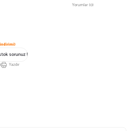
Yorumlar (0)
indirimi)
stok sorunuz !
z
Yazdır