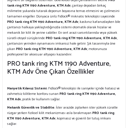
segment bir bağlantı sistemidir. Geleneksel depo çantalarının aksine
PRO
tank ring KTM 1190 Adventure, KTM Adv
, çantayı depodan birkaç
milimetre yukarıda tutarak deponun boyasına temas etmesini ve çizilmesini
tamamen engeller. Dünyaca ünlü Fidlock® mıknatıs teknolojisi sayesinde
PRO tank ring KTM 1190 Adventure, KTM Adv
, kaskınız kafanızdayken bile
çantanızı halkaya yaklaştırdığınızda sistemi otomatik olarak hizalar ve
mekanik bir kilit ile yerine sabitler. En sert arazi sarsıntılarında veya yüksek
süratli otoyol sürüşlerinde
PRO tank ring KTM 1190 Adventure, KTM Adv
,
çantanızın yerinden oynamasını imkansız hale getirir. Şık tasarımıyla öne
çıkan
PRO tank ring KTM 1190 Adventure, KTM Adv
, motorunuza
profesyonel bir aksesuar altyapısı kazandırır.
PRO tank ring KTM 1190 Adventure,
KTM Adv Öne Çıkan Özellikler
Manyetik Kılavuz Sistemi:
Fidlock® teknolojisi ile saniyeler içinde hatasız ve
zahmetsiz kilitleme konforu sunan
PRO tank ring KTM 1190 Adventure,
KTM Adv
, pratik bir kullanım sağlar.
Mekanik Güvenlik ve Stabilite:
İster arazide zıplarken ister yüksek süratte
rüzgar yerken fiziksel kilit mekanizması asla bırakmayan
PRO tank ring
KTM 1190 Adventure, KTM Adv
, kopmasız ve güvenli bir tutuş imkanı
sağlar.