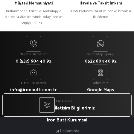
Müşteri Memnuniyeti
Havale ve Taksit İmkanı
Bu ürüne benzer farklı alternatifler olmalı.
Kullanmadan, Etiket ve Ambalajıyla
Kredi kartınıza taksit ve banka havalesi
birlikte 14 Gün içerisinde kolay iade ve
ile ödeme
değişim imkanı
Gönder
Müşteri Hizmetleri
WhatsApp Sipariş
0 (532) 604 40 92
0532 604 40 92
E-Mail ile Destek
Adresimiz
info@ironbutt.com.tr
Google Maps
Bize Ulaşın
İletişim Bilgilerimiz
Iron Butt Kurumsal
Hakkımızda