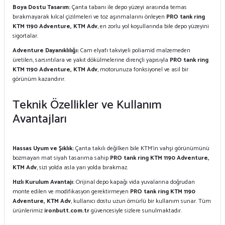
Boya Dostu Tasarım:
Çanta tabanı ile depo yüzeyi arasında temas
bırakmayarak kılcal çizilmeleri ve toz aşınmalarını önleyen
PRO tank ring
KTM 1190 Adventure, KTM Adv
, en zorlu yol koşullarında bile depo yüzeyini
sigortalar.
Adventure Dayanıklılığı:
Cam elyafı takviyeli poliamid malzemeden
üretilen, sarsıntılara ve yakıt dökülmelerine dirençli yapısıyla
PRO tank ring
KTM 1190 Adventure, KTM Adv
, motorunuza fonksiyonel ve asil bir
görünüm kazandırır.
Teknik Özellikler ve Kullanım
Avantajları
Hassas Uyum ve Şıklık:
Çanta takılı değilken bile KTM’in vahşi görünümünü
bozmayan mat siyah tasarıma sahip
PRO tank ring KTM 1190 Adventure,
KTM Adv
, sizi yolda asla yarı yolda bırakmaz.
Hızlı Kurulum Avantajı:
Orijinal depo kapağı vida yuvalarına doğrudan
monte edilen ve modifikasyon gerektirmeyen
PRO tank ring KTM 1190
Adventure, KTM Adv
, kullanıcı dostu uzun ömürlü bir kullanım sunar. Tüm
ürünlerimiz
ironbutt.com.tr
güvencesiyle sizlere sunulmaktadır.