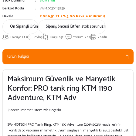
Stok Durumu
Stokta var
Barkod Kodu
SWM.0030.115259
Havale
2.086,51 TL (%5,00 havale indirimi)
Ön Siparişli Ürün
Sipariş öncesi lütfen stok sorunuz !
Tavsiye Et
Paylaş
Karşılaştır
Yorum Yaz
Yazdır
Ürün Bilgisi
Maksimum Güvenlik ve Manyetik
Konfor: PRO tank ring KTM 1190
Adventure, KTM Adv
(Sadece İnternet Sitemizde Geçerli)
SW-MOTECH PRO Tank Ring, KTM 1190 Adventure (2013-2023) modellerinin
ikonik depo yapısına milimetrik uyum sağlayan, manyetik kılavuz destekli üst