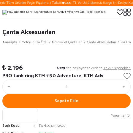
iyle Tüm Ürünler Peşin Fiyatına 3 Taksit!
5000.-TL Ve Üstü Ücretsiz Kargo (15 Desiye Kad
Çanta Aksesuarları
Anasayfa
Motorunuza Özel
Motosiklet Çantaları
Çanta Aksesuarları
PRO tan
₺ 2.196
₺ 229
den başlayan taksitlerle!
Taksit Seçenekleri
PRO tank ring KTM 1190 Adventure, KTM Adv
Sepete Ekle
Yorumlar (0)
Stok Kodu
SWM.0030.1152520