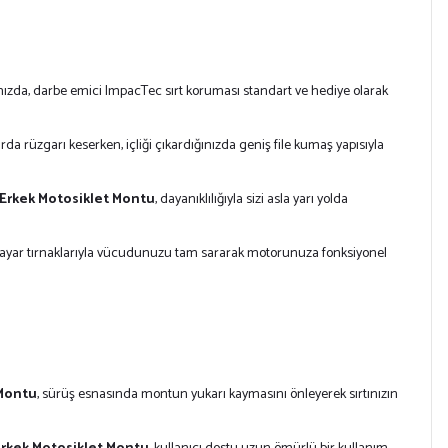
ınızda, darbe emici ImpacTec sırt koruması standart ve hediye olarak
arda rüzgarı keserken, içliği çıkardığınızda geniş file kumaş yapısıyla
 Erkek Motosiklet Montu
, dayanıklılığıyla sizi asla yarı yolda
ol ayar tırnaklarıyla vücudunuzu tam sararak motorunuza fonksiyonel
 Montu
, sürüş esnasında montun yukarı kaymasını önleyerek sırtınızın