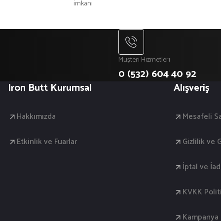
imkanı
Müşteri Hizmetleri
0 (532) 604 40 92
Iron Butt Kurumsal
Alışveriş
Hakkımızda
Mesafeli S
Etkinlik ve Fuarlar
Gizlilik ve
İptal ve İa
KVKK Polit
Kampanya K