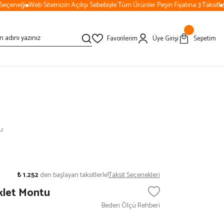
çeneği
Web Sitemizin Açılışı Sebebiyle Tüm Ürünler Peşin Fiyatına 3 Taksit!
50
Favorilerim
Üye Girişi
Sepetim
tu
₺ 1.252
den başlayan taksitlerle!
Taksit Seçenekleri
klet Montu
Beden Ölçü Rehberi