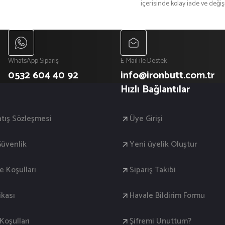
içerisinde kolay iade ve deği
Gönder
WhatsApp Sipariş
E-Mail ile Destek
0532 604 40 92
info@ironbutt.com.tr
Hızlı Bağlantılar
atış Sözleşmesi
Üye Girişi
 Güvenlik
Yeni üyelik Oluştur
de Koşulları
Sipariş Takibi
ikası
Havale Bildirim Formu
oşulları
Şifremi Unuttum?