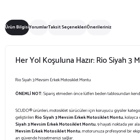
Ürün Bilgisi
Yorumlar
Taksit Seçenekleri
Önerileriniz
Her Yol Koşuluna Hazır: Rio Siyah 3
Rio Siyah 3 Mevsim Erkek Motosiklet Montu
ÖNEMLİ NOT:
Sipariş etmeden önce lütfen beden tablosundan kendi öl
SCUDO® ürünleri, motosiklet sürücüleri için koruyucu giysiler kategoris
geliştirilen
Rio Siyah 3 Mevsim Erkek Motosiklet Montu
, kolayca
Siyah 3 Mevsim Erkek Motosiklet Montu
, 9 hayati noktada yer al
Mevsim Erkek Motosiklet Montu
, motorunuza profesyonel bir ekipma
an güvende hissetmenizi sağlar.