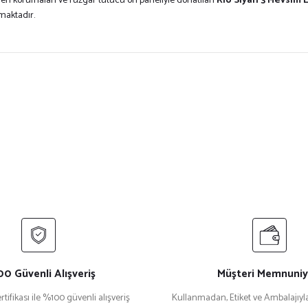
en korumaları ve rüzgar tutucu ön paneliyle donatılan
Rio Siyah 3 Mevsim 
maktadır.
ersiz gördüğünüz noktaları öneri formunu kullanarak tarafımıza iletebilirsiniz.
Bu ürüne ilk yorumu siz yapın!
Yorum Yaz
0 Güvenli Alışveriş
Müşteri Memnuniy
rtifikası ile %100 güvenli alışveriş
Kullanmadan, Etiket ve Ambalajıyla