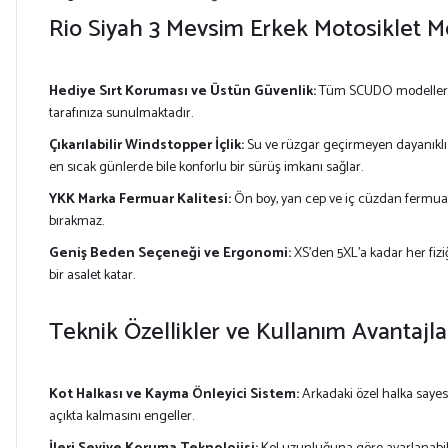
Rio Siyah 3 Mevsim Erkek Motosiklet M
Hediye Sırt Koruması ve Üstün Güvenlik:
Tüm SCUDO modelleri
tarafınıza sunulmaktadır.
Çıkarılabilir Windstopper İçlik:
Su ve rüzgar geçirmeyen dayanıklı 
en sıcak günlerde bile konforlu bir sürüş imkanı sağlar.
YKK Marka Fermuar Kalitesi:
Ön boy, yan cep ve iç cüzdan fermua
bırakmaz.
Geniş Beden Seçeneği ve Ergonomi:
XS'den 5XL'a kadar her fi
bir asalet katar.
Teknik Özellikler ve Kullanım Avantajla
Kot Halkası ve Kayma Önleyici Sistem:
Arkadaki özel halka saye
açıkta kalmasını engeller.