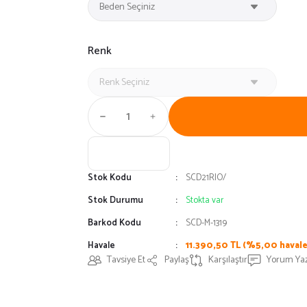
Renk
Stok Kodu
SCD21RIO/
Stok Durumu
Stokta var
Barkod Kodu
SCD-M-1319
Havale
11.390,50 TL (%5,00 havale 
Tavsiye Et
Paylaş
Karşılaştır
Yorum Ya