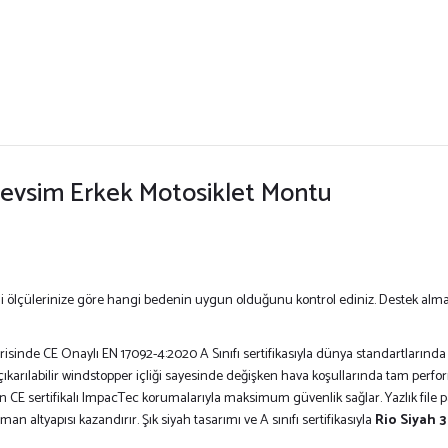
 Mevsim Erkek Motosiklet Montu
çülerinize göre hangi bedenin uygun olduğunu kontrol ediniz. Destek almak ist
inde CE Onaylı EN 17092-4:2020 A Sınıfı sertifikasıyla dünya standartlarında bir
 çıkarılabilir windstopper içliği sayesinde değişken hava koşullarında tam perfor
an CE sertifikalı ImpacTec korumalarıyla maksimum güvenlik sağlar. Yazlık file p
n altyapısı kazandırır. Şık siyah tasarımı ve A sınıfı sertifikasıyla
Rio Siyah 