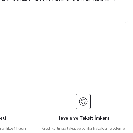
Erkek Motosiklet Montu
, kullanıcı dostu uzun ömürlü bir kullanım
eti
Havale ve Taksit İmkanı
 birlikte 14 Gün
Kredi kartınıza taksit ve banka havalesi ile ödeme