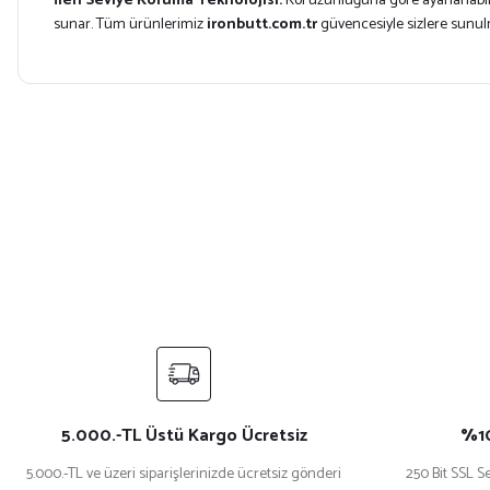
İleri Seviye Koruma Teknolojisi:
Kol uzunluğuna göre ayarlanabil
sunar. Tüm ürünlerimiz
ironbutt.com.tr
güvencesiyle sizlere sunul
Bu ürünün fiyat bilgisi, resim, ürün açıklamalarında ve diğer konularda yet
Görüş ve önerileriniz için teşekkür ederiz.
Ürün resmi kalitesiz, bozuk veya görüntülenemiyor.
Ürün açıklamasında eksik bilgiler bulunuyor.
Ürün bilgilerinde hatalar bulunuyor.
Ürün fiyatı diğer sitelerden daha pahalı.
Bu ürüne benzer farklı alternatifler olmalı.
5.000.-TL Üstü Kargo Ücretsiz
%10
5.000.-TL ve üzeri siparişlerinizde ücretsiz gönderi
250 Bit SSL Se