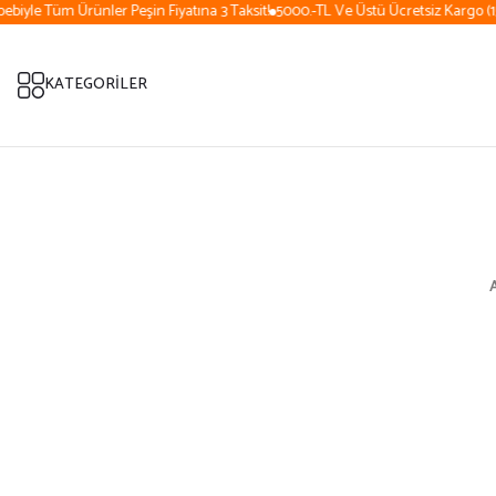
iyle Tüm Ürünler Peşin Fiyatına 3 Taksit!
5000.-TL Ve Üstü Ücretsiz Kargo (15 
KATEGORİLER