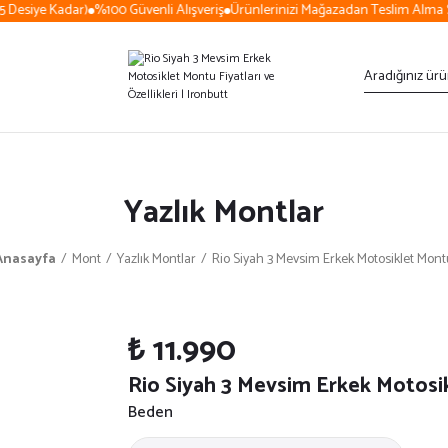
Desiye Kadar)
%100 Güvenli Alışveriş
Ürünlerinizi Mağazadan Teslim Alma Se
Yazlık Montlar
Anasayfa
Mont
Yazlık Montlar
Rio Siyah 3 Mevsim Erkek Motosiklet Mon
₺ 11.990
Rio Siyah 3 Mevsim Erkek Motosi
Beden