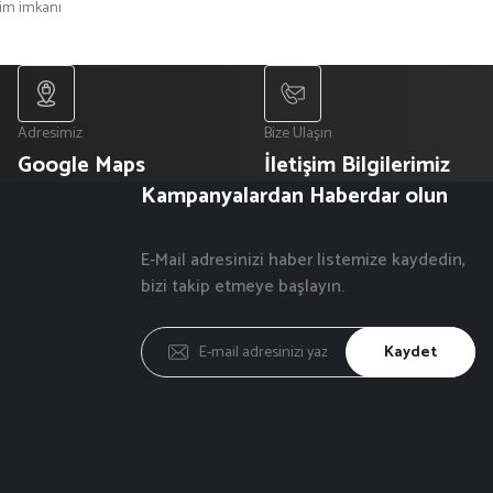
şim imkanı
Adresimiz
Bize Ulaşın
Google Maps
İletişim Bilgilerimiz
Kampanyalardan Haberdar olun
E-Mail adresinizi haber listemize kaydedin,
bizi takip etmeye başlayın.
Kaydet