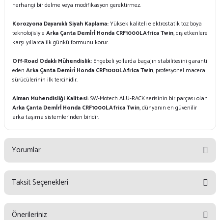
herhangi bir delme veya modifikasyon gerektirmez.
Korozyona Dayanıklı Siyah Kaplama:
Yüksek kaliteli elektrostatik toz boya
teknolojisiyle
Arka Çanta Demi̇ri̇ Honda CRF1000LAfrica Twin
, dış etkenlere
karşı yıllarca ilk günkü formunu korur.
Off-Road Odaklı Mühendislik:
Engebeli yollarda bagajın stabilitesini garanti
eden
Arka Çanta Demi̇ri̇ Honda CRF1000LAfrica Twin
, profesyonel macera
sürücülerinin ilk tercihidir.
Alman Mühendisliği Kalitesi:
SW-Motech ALU-RACK serisinin bir parçası olan
Arka Çanta Demi̇ri̇ Honda CRF1000LAfrica Twin
, dünyanın en güvenilir
arka taşıma sistemlerinden biridir.
Yorumlar
Taksit Seçenekleri
Bu ürüne ilk yorumu siz yapın!
Önerileriniz