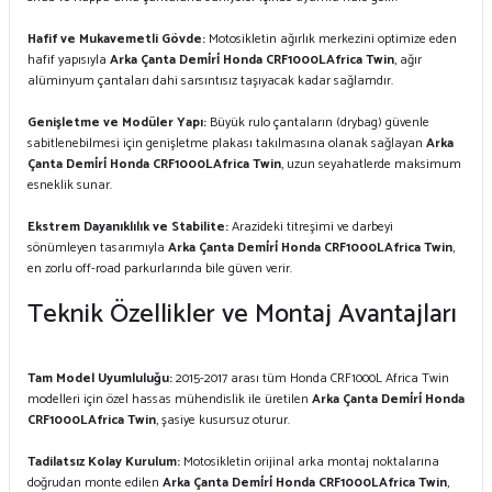
Hafif ve Mukavemetli Gövde:
Motosikletin ağırlık merkezini optimize eden
hafif yapısıyla
Arka Çanta Demi̇ri̇ Honda CRF1000LAfrica Twin
, ağır
alüminyum çantaları dahi sarsıntısız taşıyacak kadar sağlamdır.
Genişletme ve Modüler Yapı:
Büyük rulo çantaların (drybag) güvenle
sabitlenebilmesi için genişletme plakası takılmasına olanak sağlayan
Arka
Çanta Demi̇ri̇ Honda CRF1000LAfrica Twin
, uzun seyahatlerde maksimum
esneklik sunar.
Ekstrem Dayanıklılık ve Stabilite:
Arazideki titreşimi ve darbeyi
sönümleyen tasarımıyla
Arka Çanta Demi̇ri̇ Honda CRF1000LAfrica Twin
,
en zorlu off-road parkurlarında bile güven verir.
Teknik Özellikler ve Montaj Avantajları
Tam Model Uyumluluğu:
2015-2017 arası tüm Honda CRF1000L Africa Twin
modelleri için özel hassas mühendislik ile üretilen
Arka Çanta Demi̇ri̇ Honda
CRF1000LAfrica Twin
, şasiye kusursuz oturur.
Tadilatsız Kolay Kurulum:
Motosikletin orijinal arka montaj noktalarına
doğrudan monte edilen
Arka Çanta Demi̇ri̇ Honda CRF1000LAfrica Twin
,