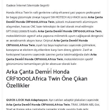
(Sadece İnternet Sitemizde Geçerli)
Honda Africa Twin’in ralli genlerine sahip efsanevi şasi yapısını profesyonel
bir bagaj çözümüyle zirveye taşıyın! SW-MOTECH ALU-RACK serisi
Arka Çanta
Demi̇ri̇ Honda CRF1000LAfrica Twin
, yüksek mukavemetli alüminyum
alaşımdan, hassas CNC lazer teknolojisi ile özel olarak imal edilmiştir.
GPT.01.622.20000/B kodlu
Arka Çanta Demi̇ri̇ Honda CRF1000LAfrica Twin
,
motosikletinizin agresif arka yapısına milimetrik uyum sağlayarak dengesini
ve aerodinamik akışını korur. Orijinal
Arka Çanta Demi̇ri̇ Honda
CRF1000LAfrica Twin
, siyah toz boya kaplaması sayesinde çizilmelere,
korozyona ve ekstrem dış etkenlere karşı tam direnç gösterir. Zarif ve
fonksiyonel tasarımı sayesinde üzerine çanta takılmadığında dahi
Arka
Çanta Demi̇ri̇ Honda CRF1000LAfrica Twin
, motosikletinizin sportif
görünümünü tamamlayan şık bir aksesuar olarak kalır.
Arka Çanta Demi̇ri̇ Honda
CRF1000LAfrica Twin Öne Çıkan
Özellikler
QUICK-LOCK Hızlı Adaptasyon:
Ayrı satılan adaptör plakaları sayesinde
Arka Çanta Demi̇ri̇ Honda CRF1000LAfrica Twin
; TRAX, URBAN ABS, Givi,
Shad ve Kappa arka çantalarla saniyeler içinde uyumlu hale gelir.