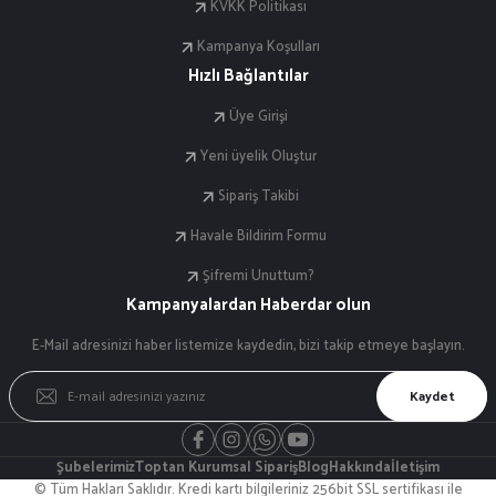
KVKK Politikası
Kampanya Koşulları
Hızlı Bağlantılar
Üye Girişi
Yeni üyelik Oluştur
Sipariş Takibi
Havale Bildirim Formu
Şifremi Unuttum?
Kampanyalardan Haberdar olun
E-Mail adresinizi haber listemize kaydedin, bizi takip etmeye başlayın.
Kaydet
Şubelerimiz
Toptan Kurumsal Sipariş
Blog
Hakkında
İletişim
© Tüm Hakları Saklıdır. Kredi kartı bilgileriniz 256bit SSL sertifikası ile