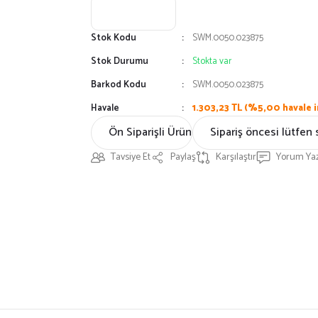
Stok Kodu
SWM.0050.023875
Stok Durumu
Stokta var
Barkod Kodu
SWM.0050.023875
Havale
1.303,23 TL (%5,00 havale i
Ön Siparişli Ürün
Sipariş öncesi lütfen 
Tavsiye Et
Paylaş
Karşılaştır
Yorum Ya