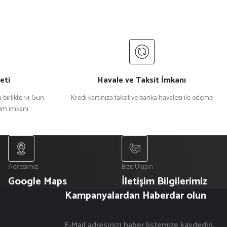
eti
Havale ve Taksit İmkanı
 birlikte 14 Gün
Kredi kartınıza taksit ve banka havalesi ile ödeme
şim imkanı
Adresimiz
Bize Ulaşın
Google Maps
İletişim Bilgilerimiz
Kampanyalardan Haberdar olun
E-Mail adresinizi haber listemize kaydedin,