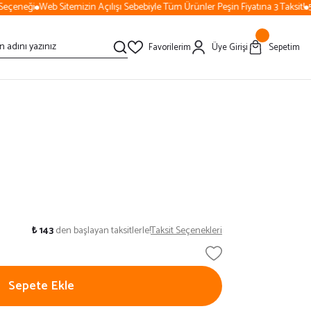
çeneği
Web Sitemizin Açılışı Sebebiyle Tüm Ürünler Peşin Fiyatına 3 Taksit!
50
Favorilerim
Üye Girişi
Sepetim
₺ 143
den başlayan taksitlerle!
Taksit Seçenekleri
Sepete Ekle