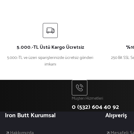
Ürün bilgilerinde hatalar bulunuyor.
Ürün fiyatı diğer sitelerden daha pahalı.
Bu ürüne benzer farklı alternatifler olmalı.
5.000.-TL Üstü Kargo Ücretsiz
%10
5.000.-TL ve üzeri siparişlerinizde ücretsiz gönderi
250 Bit SSL Se
imkanı
Müşteri Hizmetleri
0 (532) 604 40 92
Iron Butt Kurumsal
Alışveriş
Hakkımızda
Mesafeli S