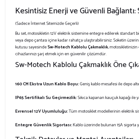
Kesintisiz Enerji ve Güvenli Bağlant
(Sadece İnternet Sitemizde Geçerli)
Bu set, motosikletin 12V elektrik sistemine entegre edilerek standart 
veya depo çantası içine kadar rahatça ulaştırabilirsiniz. Soketin üzer
kutusu sayesinde
Sw-Motech Kablolu Çakmaklık
, motosikletinizin
cihazlarınızı şarj etmek için en güvenilir çözümdür.
Sw-Motech Kablolu Çakmaklık Öne Çıka
160 CM Ekstra Uzun Kablo Boyu:
Geniş kablo mesafesi ile depo al
IP65 Sertifikalı Su Geçirmezlik:
Sıkıca kapanan kauçuk kapağı ile 
Evrensel 12V Uyumluluğu:
Tüm motosiklet modellerinin elektrik s
Entegre Güvenlik Sigortası:
Kablo üzerinde bulunan 15A sigorta y