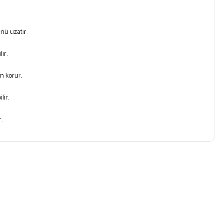
ü uzatır.
ir.
m korur.
lir.
r.