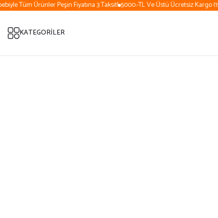
iyle Tüm Ürünler Peşin Fiyatına 3 Taksit!
5000.-TL Ve Üstü Ücretsiz Kargo (15 
KATEGORİLER