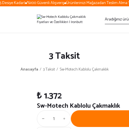
Desiye Kadar)
%100 Güvenli Alışveriş
Ürünlerinizi Mağazadan Teslim Alma Se
3 Taksit
Anasayfa
3 Taksit
Sw-Motech Kablolu Çakmaklık
₺ 1.372
Sw-Motech Kablolu Çakmaklık