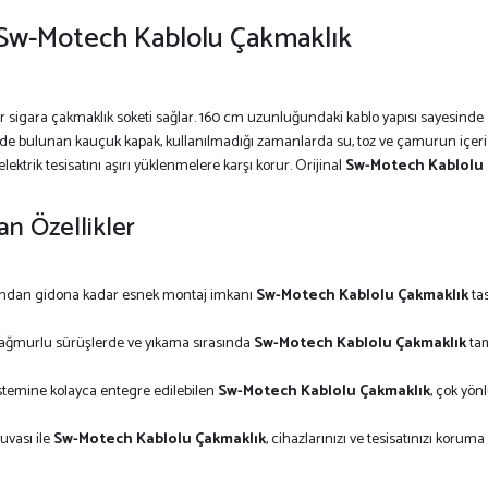
ı: Sw-Motech Kablolu Çakmaklık
bir sigara çakmaklık soketi sağlar. 160 cm uzunluğundaki kablo yapısı sayesinde
inde bulunan kauçuk kapak, kullanılmadığı zamanlarda su, toz ve çamurun içeri gi
 elektrik tesisatını aşırı yüklenmelere karşı korur. Orijinal
Sw-Motech Kablolu 
n Özellikler
tından gidona kadar esnek montaj imkanı
Sw-Motech Kablolu Çakmaklık
ta
yağmurlu sürüşlerde ve yıkama sırasında
Sw-Motech Kablolu Çakmaklık
tam
istemine kolayca entegre edilebilen
Sw-Motech Kablolu Çakmaklık
, çok yön
uvası ile
Sw-Motech Kablolu Çakmaklık
, cihazlarınızı ve tesisatınızı koruma a