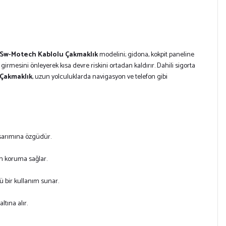
Sw-Motech Kablolu Çakmaklık
modelini; gidona, kokpit paneline
rmesini önleyerek kısa devre riskini ortadan kaldırır. Dahili sigorta
Çakmaklık
, uzun yolculuklarda navigasyon ve telefon gibi
sarımına özgüdür.
 koruma sağlar.
lü bir kullanım sunar.
ltına alır.