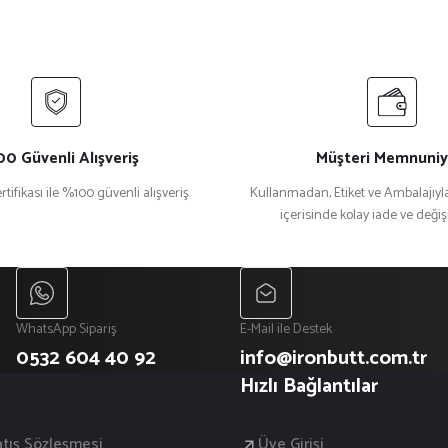
0 Güvenli Alışveriş
Müşteri Memnuniy
rtifikası ile %100 güvenli alışveriş
Kullanmadan, Etiket ve Ambalajıyla
içerisinde kolay iade ve deği
Gönder
WhatsApp Sipariş
E-Mail ile Destek
0532 604 40 92
info@ironbutt.com.tr
Hızlı Bağlantılar
atış Sözleşmesi
Üye Girişi