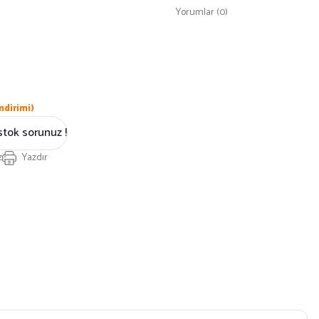
Yorumlar (0)
ndirimi)
stok sorunuz !
z
Yazdır