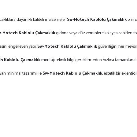
caklıklara dayanıklı kaliteli malzemeler
Sw-Motech Kablolu Çakmaklık
ömrün
-Motech Kablolu Çakmaklık
gidona veya düz zeminlere kolayca sabitlenebil
sini engelleyen yapı,
Sw-Motech Kablolu Çakmaklık
güvenliğini her mevsi
h Kablolu Çakmaklık
montajı teknik bilgi gerektirmeden hızlıca tamamlanabi
an minimal tasarımı ile
Sw-Motech Kablolu Çakmaklık
, estetik bir eklentidi
ersiz gördüğünüz noktaları öneri formunu kullanarak tarafımıza iletebilirsiniz.
Bu ürüne ilk yorumu siz yapın!
Yorum Yaz