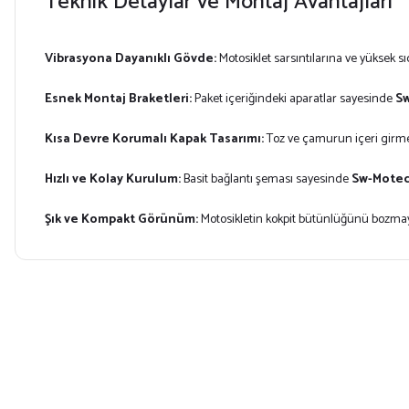
Teknik Detaylar ve Montaj Avantajları
Vibrasyona Dayanıklı Gövde:
Motosiklet sarsıntılarına ve yüksek sı
Esnek Montaj Braketleri:
Paket içeriğindeki aparatlar sayesinde
Sw
Kısa Devre Korumalı Kapak Tasarımı:
Toz ve çamurun içeri girme
Hızlı ve Kolay Kurulum:
Basit bağlantı şeması sayesinde
Sw-Motec
Şık ve Kompakt Görünüm:
Motosikletin kokpit bütünlüğünü bozmay
Bu ürünün fiyat bilgisi, resim, ürün açıklamalarında ve diğer konularda yet
Görüş ve önerileriniz için teşekkür ederiz.
Ürün resmi kalitesiz, bozuk veya görüntülenemiyor.
Ürün açıklamasında eksik bilgiler bulunuyor.