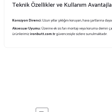
Teknik Özellikler ve Kullanım Avantajla
Korozyon Direnci:
Uzun yıllar şıklığını koruyan, hava şartlarına daya
Aksesuar Uyumu:
Üzerine ek sis farı montajı veya koruma demiri ça
ürünlerimiz
ironbutt.com.tr
güvencesiyle sizlere sunulmaktadır.
Bu ürünün fiyat bilgisi, resim, ürün açıklamalarında ve diğer konularda yet
Görüş ve önerileriniz için teşekkür ederiz.
Ürün resmi kalitesiz, bozuk veya görüntülenemiyor.
Ürün açıklamasında eksik bilgiler bulunuyor.
Ürün bilgilerinde hatalar bulunuyor.
Ürün fiyatı diğer sitelerden daha pahalı.
Bu ürüne benzer farklı alternatifler olmalı.