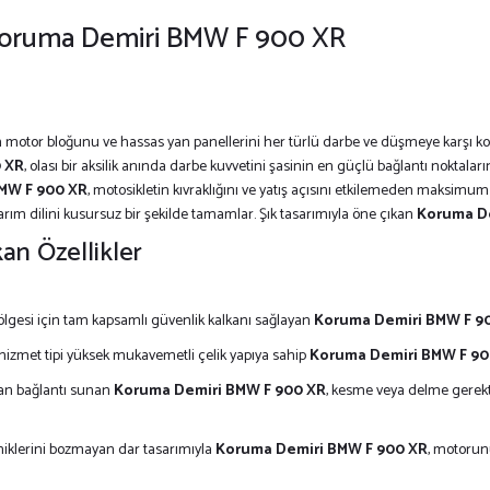
 Koruma Demiri BMW F 900 XR
r bloğunu ve hassas yan panellerini her türlü darbe ve düşmeye karşı korumak
 XR
, olası bir aksilik anında darbe kuvvetini şasinin en güçlü bağlantı noktal
MW F 900 XR
, motosikletin kıvraklığını ve yatış açısını etkilemeden maksimum
ım dilini kusursuz bir şekilde tamamlar. Şık tasarımıyla öne çıkan
Koruma D
n Özellikler
bölgesi için tam kapsamlı güvenlik kalkanı sağlayan
Koruma Demiri BMW F 9
 hizmet tipi yüksek mukavemetli çelik yapıya sahip
Koruma Demiri BMW F 90
dan bağlantı sunan
Koruma Demiri BMW F 900 XR
, kesme veya delme gerekt
miklerini bozmayan dar tasarımıyla
Koruma Demiri BMW F 900 XR
, motorun