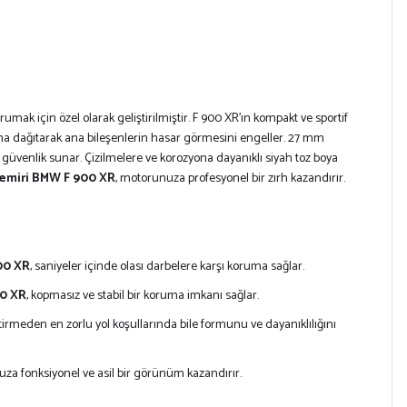
 için özel olarak geliştirilmiştir. F 900 XR’ın kompakt ve sportif
arına dağıtarak ana bileşenlerin hasar görmesini engeller. 27 mm
 güvenlik sunar. Çizilmelere ve korozyona dayanıklı siyah toz boya
emiri BMW F 900 XR
, motorunuza profesyonel bir zırh kazandırır.
00 XR
, saniyeler içinde olası darbelere karşı koruma sağlar.
0 XR
, kopmasız ve stabil bir koruma imkanı sağlar.
irmeden en zorlu yol koşullarında bile formunu ve dayanıklılığını
uza fonksiyonel ve asil bir görünüm kazandırır.