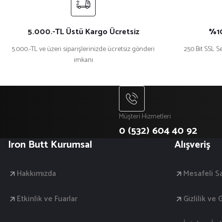
5.000.-TL Üstü Kargo Ücretsiz
%10
5.000.-TL ve üzeri siparişlerinizde ücretsiz gönderi
250 Bit SSL Se
imkanı
Müşteri Hizmetleri
0 (532) 604 40 92
Iron Butt Kurumsal
Alışveriş
Hakkımızda
Mesafeli S
Etkinlik ve Fuarlar
Gizlilik ve