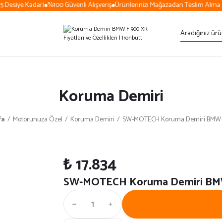
 Desiye Kadar)
%100 Güvenli Alışveriş
Ürünlerinizi Mağazadan Teslim Alma S
Koruma Demiri
fa
Motorunuza Özel
Koruma Demiri
SW-MOTECH Koruma Demiri BMW 
₺ 17.834
SW-MOTECH Koruma Demiri BM