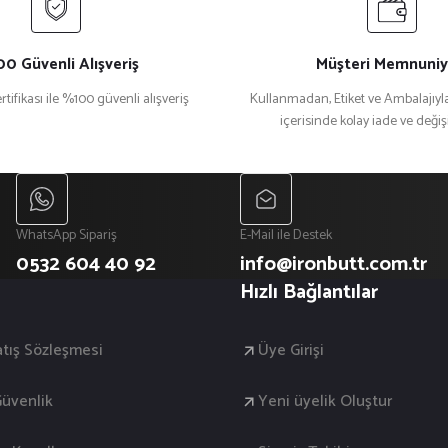
0 Güvenli Alışveriş
Müşteri Memnuniy
rtifikası ile %100 güvenli alışveriş
Kullanmadan, Etiket ve Ambalajıyla
içerisinde kolay iade ve deği
Gönder
WhatsApp Sipariş
E-Mail ile Destek
0532 604 40 92
info@ironbutt.com.tr
Hızlı Bağlantılar
atış Sözleşmesi
Üye Girişi
 Güvenlik
Yeni üyelik Oluştur