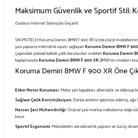
Maksimum Güvenlik ve Sportif Stil:
(Sadece İnternet Sitemizde Geçerli)
SW-MOTECH Koruma Demiri, BMW F 900 XR (2019-2023) modellerinin moto
şasi yapısına milimetrik uyum sağlayan
Koruma Demiri BMW F 900
çapındaki yüksek kaliteli çelik borulardan üretilen
Koruma Demiri B
kaplamasıyla
Koruma Demiri BMW F 900 XR
, BMW’nin modern tasar
Koruma Demiri BMW F 900 XR Öne Çıka
Etkin Motor Koruması:
Motor yan kapakları, alternatör ve debriyaj 
Sağlam Çelik Konstrüksiyon:
Darbe emilimi optimize edilmiş, ağır
Hassas Şasi Mühendisliği:
Orijinal şasi montaj noktalarına doğru
korur.
Sportif Ergonomi:
Motosikletin aerodinamik yapısını ve sürüş dina