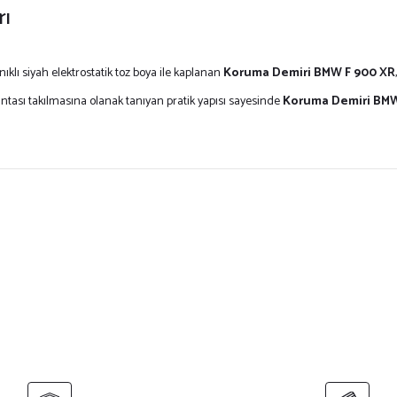
rı
nıklı siyah elektrostatik toz boya ile kaplanan
Koruma Demiri BMW F 900 XR
ntası takılmasına olanak tanıyan pratik yapısı sayesinde
Koruma Demiri BMW
ersiz gördüğünüz noktaları öneri formunu kullanarak tarafımıza iletebilirsiniz.
Bu ürüne ilk yorumu siz yapın!
Yorum Yaz