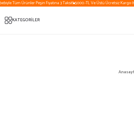
biyle Tüm Ürünler Peşin Fiyatına 3 Taksit!
5000.-TL Ve Üstü Ücretsiz Kargo (15
KATEGORİLER
Anasay