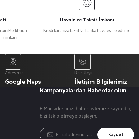
eti
Havale ve Taksit İmkanı
 birlikte 14 Gün
Kredi kartınıza taksit ve banka havalesi ile ödeme
şim imkanı
Adresimiz
Bize Ulaşın
Google Maps
İletişim Bilgilerimiz
Kampanyalardan Haberdar olun
E-Mail adresinizi haber listemize kaydedin,
bizi takip etmeye başlayın.
Kaydet