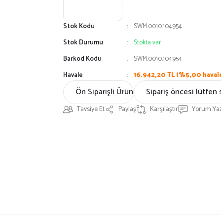
Stok Kodu
SWM.0010.104954
Stok Durumu
Stokta var
Barkod Kodu
SWM.0010.104954
Havale
16.942,20 TL (%5,00 havale
Ön Siparişli Ürün
Sipariş öncesi lütfen 
Tavsiye Et
Paylaş
Karşılaştır
Yorum Ya