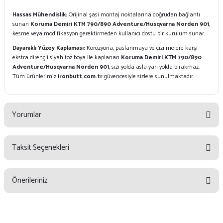
Hassas Mühendislik:
Orijinal şasi montaj noktalarına doğrudan bağlantı
sunan
Koruma Demiri KTM 790/890 Adventure/Husqvarna Norden 901
,
kesme veya modifikasyon gerektirmeden kullanıcı dostu bir kurulum sunar.
Dayanıklı Yüzey Kaplaması:
Korozyona, paslanmaya ve çizilmelere karşı
ekstra dirençli siyah toz boya ile kaplanan
Koruma Demiri KTM 790/890
Adventure/Husqvarna Norden 901
, sizi yolda asla yarı yolda bırakmaz.
Tüm ürünlerimiz
ironbutt.com.tr
güvencesiyle sizlere sunulmaktadır.
Yorumlar
Taksit Seçenekleri
Bu ürüne ilk yorumu siz yapın!
Önerileriniz
Yorum Yaz
Bu ürünün fiyat bilgisi, resim, ürün açıklamalarında ve diğer konularda