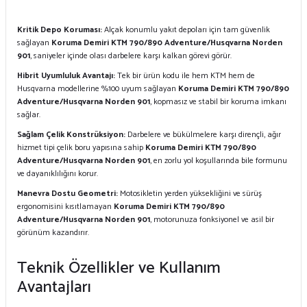
Kritik Depo Koruması:
Alçak konumlu yakıt depoları için tam güvenlik
sağlayan
Koruma Demiri KTM 790/890 Adventure/Husqvarna Norden
901
, saniyeler içinde olası darbelere karşı kalkan görevi görür.
Hibrit Uyumluluk Avantajı:
Tek bir ürün kodu ile hem KTM hem de
Husqvarna modellerine %100 uyum sağlayan
Koruma Demiri KTM 790/890
Adventure/Husqvarna Norden 901
, kopmasız ve stabil bir koruma imkanı
sağlar.
Sağlam Çelik Konstrüksiyon:
Darbelere ve bükülmelere karşı dirençli, ağır
hizmet tipi çelik boru yapısına sahip
Koruma Demiri KTM 790/890
Adventure/Husqvarna Norden 901
, en zorlu yol koşullarında bile formunu
ve dayanıklılığını korur.
Manevra Dostu Geometri:
Motosikletin yerden yüksekliğini ve sürüş
ergonomisini kısıtlamayan
Koruma Demiri KTM 790/890
Adventure/Husqvarna Norden 901
, motorunuza fonksiyonel ve asil bir
görünüm kazandırır.
Teknik Özellikler ve Kullanım
Avantajları