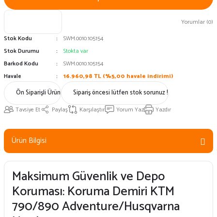
Yorumlar (0)
Stok Kodu
SWM.0010.105154
Stok Durumu
Stokta var
Barkod Kodu
SWM.0010.105154
Havale
16.960,98 TL (%5,00 havale indirimi)
Ön Siparişli Ürün
Sipariş öncesi lütfen stok sorunuz !
Tavsiye Et
Paylaş
Karşılaştır
Yorum Yaz
Yazdır
Ürün Bilgisi
Maksimum Güvenlik ve Depo
Koruması: Koruma Demiri KTM
790/890 Adventure/Husqvarna