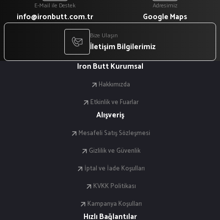
E-Mail ile Destek
Adresimiz
info@ironbutt.com.tr
Google Maps
Bize Ulaşın
İletişim Bilgilerimiz
Iron Butt Kurumsal
Hakkımızda
Etkinlik ve Fuarlar
Alışveriş
Mesafeli Satış Sözleşmesi
Gizlilik ve Güvenlik
İptal ve İade Koşulları
KVKK Politikası
Kampanya Koşulları
Hızlı Bağlantılar