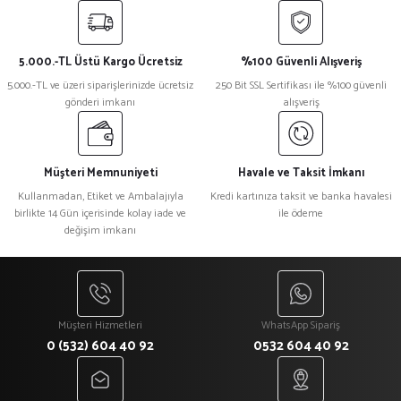
yetersiz gördüğünüz noktaları öneri formunu kullanarak tarafımıza
iletebilirsiniz.
Görüş ve önerileriniz için teşekkür ederiz.
5.000.-TL Üstü Kargo Ücretsiz
%100 Güvenli Alışveriş
Ürün resmi kalitesiz, bozuk veya görüntülenemiyor.
5.000.-TL ve üzeri siparişlerinizde ücretsiz
250 Bit SSL Sertifikası ile %100 güvenli
gönderi imkanı
alışveriş
Ürün açıklamasında eksik bilgiler bulunuyor.
Ürün bilgilerinde hatalar bulunuyor.
Ürün fiyatı diğer sitelerden daha pahalı.
Müşteri Memnuniyeti
Havale ve Taksit İmkanı
Bu ürüne benzer farklı alternatifler olmalı.
Kullanmadan, Etiket ve Ambalajıyla
Kredi kartınıza taksit ve banka havalesi
birlikte 14 Gün içerisinde kolay iade ve
ile ödeme
değişim imkanı
Gönder
Müşteri Hizmetleri
WhatsApp Sipariş
0 (532) 604 40 92
0532 604 40 92