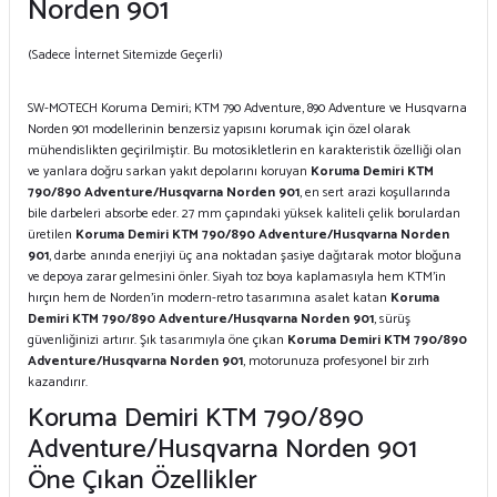
Norden 901
(Sadece İnternet Sitemizde Geçerli)
SW-MOTECH Koruma Demiri; KTM 790 Adventure, 890 Adventure ve Husqvarna
Norden 901 modellerinin benzersiz yapısını korumak için özel olarak
mühendislikten geçirilmiştir. Bu motosikletlerin en karakteristik özelliği olan
ve yanlara doğru sarkan yakıt depolarını koruyan
Koruma Demiri KTM
790/890 Adventure/Husqvarna Norden 901
, en sert arazi koşullarında
bile darbeleri absorbe eder. 27 mm çapındaki yüksek kaliteli çelik borulardan
üretilen
Koruma Demiri KTM 790/890 Adventure/Husqvarna Norden
901
, darbe anında enerjiyi üç ana noktadan şasiye dağıtarak motor bloğuna
ve depoya zarar gelmesini önler. Siyah toz boya kaplamasıyla hem KTM'in
hırçın hem de Norden'in modern-retro tasarımına asalet katan
Koruma
Demiri KTM 790/890 Adventure/Husqvarna Norden 901
, sürüş
güvenliğinizi artırır. Şık tasarımıyla öne çıkan
Koruma Demiri KTM 790/890
Adventure/Husqvarna Norden 901
, motorunuza profesyonel bir zırh
kazandırır.
Koruma Demiri KTM 790/890
Adventure/Husqvarna Norden 901
Öne Çıkan Özellikler