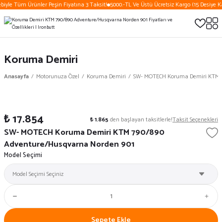
biyle Tüm Ürünler Peşin Fiyatına 3 Taksit!
5000.-TL Ve Üstü Ücretsiz Kargo (15 Desiye Ka
Koruma Demiri
Anasayfa
Motorunuza Özel
Koruma Demiri
SW- MOTECH Koruma Demiri KTM 7
₺ 17.854
₺ 1.865
den başlayan taksitlerle!
Taksit Seçenekleri
SW- MOTECH Koruma Demiri KTM 790/890
Adventure/Husqvarna Norden 901
Model Seçimi
Sepete Ekle