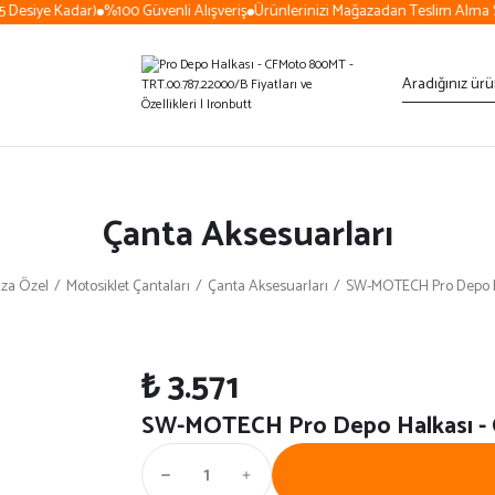
Desiye Kadar)
%100 Güvenli Alışveriş
Ürünlerinizi Mağazadan Teslim Alma S
Çanta Aksesuarları
za Özel
Motosiklet Çantaları
Çanta Aksesuarları
SW-MOTECH Pro Depo H
₺ 3.571
SW-MOTECH Pro Depo Halkası -