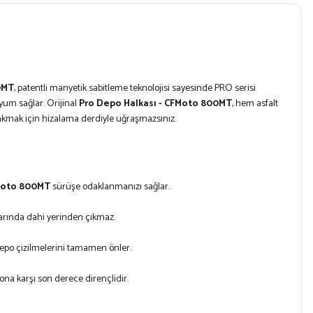
0MT
, patentli manyetik sabitleme teknolojisi sayesinde PRO serisi
yum sağlar. Orijinal
Pro Depo Halkası - CFMoto 800MT
, hem asfalt
takmak için hizalama derdiyle uğraşmazsınız.
FMoto 800MT
sürüşe odaklanmanızı sağlar.
llarında dahi yerinden çıkmaz.
depo çizilmelerini tamamen önler.
na karşı son derece dirençlidir.