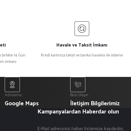
eti
Havale ve Taksit İmkanı
 birlikte 14 Gün
Kredi kartınıza taksit ve banka havalesi ile ödeme
şim imkanı
Adresimiz
Bize Ulaşın
Google Maps
İletişim Bilgilerimiz
Kampanyalardan Haberdar olun
E-Mail adresinizi haber listemize kaydedin,