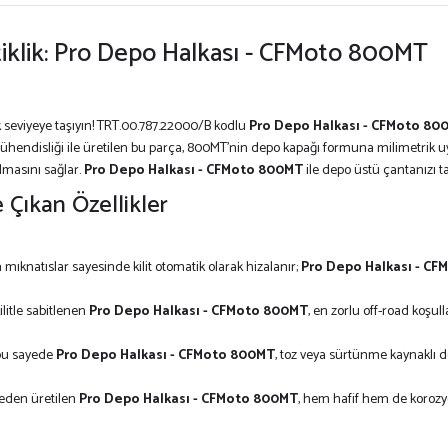
iklik: Pro Depo Halkası - CFMoto 800MT
seviyeye taşıyın! TRT.00.787.22000/B kodlu
Pro Depo Halkası - CFMoto 80
mühendisliği ile üretilen bu parça, 800MT'nin depo kapağı formuna milimetrik u
lmasını sağlar.
Pro Depo Halkası - CFMoto 800MT
ile depo üstü çantanızı 
Çıkan Özellikler
mıknatıslar sayesinde kilit otomatik olarak hizalanır;
Pro Depo Halkası - C
litle sabitlenen
Pro Depo Halkası - CFMoto 800MT
, en zorlu off-road koşu
 bu sayede
Pro Depo Halkası - CFMoto 800MT
, toz veya sürtünme kaynaklı 
meden üretilen
Pro Depo Halkası - CFMoto 800MT
, hem hafif hem de korozyo