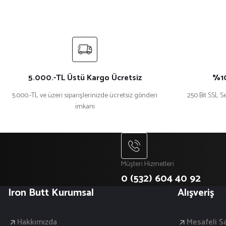
Ürün bilgilerinde hatalar bulunuyor.
Ürün fiyatı diğer sitelerden daha pahalı.
Bu ürüne benzer farklı alternatifler olmalı.
5.000.-TL Üstü Kargo Ücretsiz
%10
5.000.-TL ve üzeri siparişlerinizde ücretsiz gönderi
250 Bit SSL Se
imkanı
Müşteri Hizmetleri
0 (532) 604 40 92
Iron Butt Kurumsal
Alışveriş
Hakkımızda
Mesafeli S