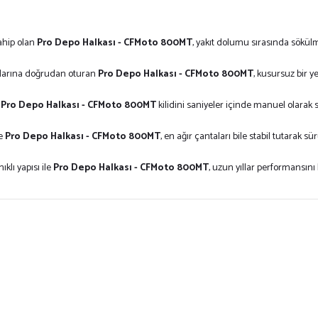
ahip olan
Pro Depo Halkası - CFMoto 800MT
, yakıt dolumu sırasında sökü
dalarına doğrudan oturan
Pro Depo Halkası - CFMoto 800MT
, kusursuz bir y
e
Pro Depo Halkası - CFMoto 800MT
kilidini saniyeler içinde manuel olarak se
de
Pro Depo Halkası - CFMoto 800MT
, en ağır çantaları bile stabil tutarak sür
klı yapısı ile
Pro Depo Halkası - CFMoto 800MT
, uzun yıllar performansını 
ersiz gördüğünüz noktaları öneri formunu kullanarak tarafımıza iletebilirsiniz.
Bu ürüne ilk yorumu siz yapın!
Yorum Yaz