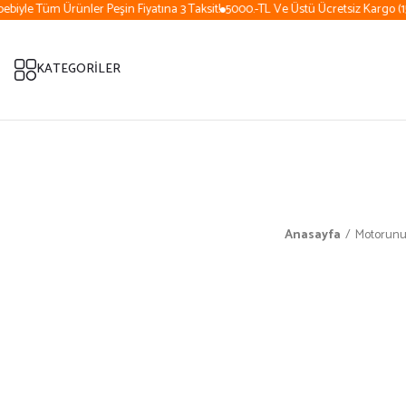
iyle Tüm Ürünler Peşin Fiyatına 3 Taksit!
5000.-TL Ve Üstü Ücretsiz Kargo (15 
KATEGORİLER
Anasayfa
Motorunu