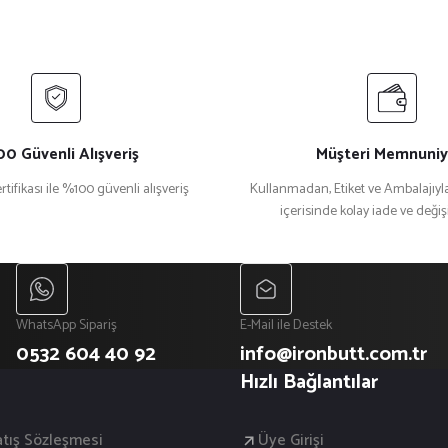
0 Güvenli Alışveriş
Müşteri Memnuniy
rtifikası ile %100 güvenli alışveriş
Kullanmadan, Etiket ve Ambalajıyla
içerisinde kolay iade ve deği
Gönder
WhatsApp Sipariş
E-Mail ile Destek
0532 604 40 92
info@ironbutt.com.tr
Hızlı Bağlantılar
atış Sözleşmesi
Üye Girişi