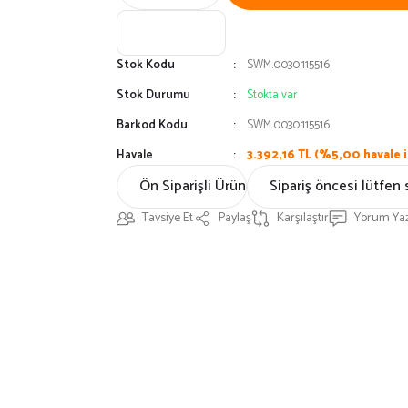
Stok Kodu
SWM.0030.115516
Stok Durumu
Stokta var
Barkod Kodu
SWM.0030.115516
Havale
3.392,16 TL (%5,00 havale i
Ön Siparişli Ürün
Sipariş öncesi lütfen 
Tavsiye Et
Paylaş
Karşılaştır
Yorum Ya