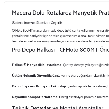
Macera Dolu Rotalarda Manyetik Prat
(Sadece İnternet Sitemizde Geçerli)
CFMoto 800MT maceralarınızda depo üstü çanta kullanımını en pratik 
çantalarınızı saniyeler içinde takıp çıkarmanıza olanak tanır. Alman 
hem de en sert arazi sürüşlerinde çantanızın sarsılmadan yerinde ka
Pro Depo Halkası - CFMoto 800MT Öne 
Fidlock® Manyetik Kılavuzlama:
Çantayı depoya yaklaştırdığınızda 
Üstün Mekanik Güvenlik:
Çanta yerine oturduğunda mekanik bir ki
Depo Boyasını Koruyan Teknoloji:
Çanta depo ile temas etmez;
Dayanıklı Kompozit Malzeme:
Fiberglas takviyeli poliamid malze
Teknik Detaylar ve Montaj Avantajları