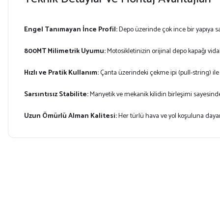
Engel Tanımayan İnce Profil:
Depo üzerinde çok ince bir yapıya s
800MT Milimetrik Uyumu:
Motosikletinizin orijinal depo kapağı vi
Hızlı ve Pratik Kullanım:
Çanta üzerindeki çekme ipi (pull-string) il
Sarsıntısız Stabilite:
Manyetik ve mekanik kilidin birleşimi sayesin
Uzun Ömürlü Alman Kalitesi:
Her türlü hava ve yol koşuluna dayanı
Bu ürünün fiyat bilgisi, resim, ürün açıklamalarında ve diğer konularda yet
Görüş ve önerileriniz için teşekkür ederiz.
Ürün resmi kalitesiz, bozuk veya görüntülenemiyor.
Ürün açıklamasında eksik bilgiler bulunuyor.