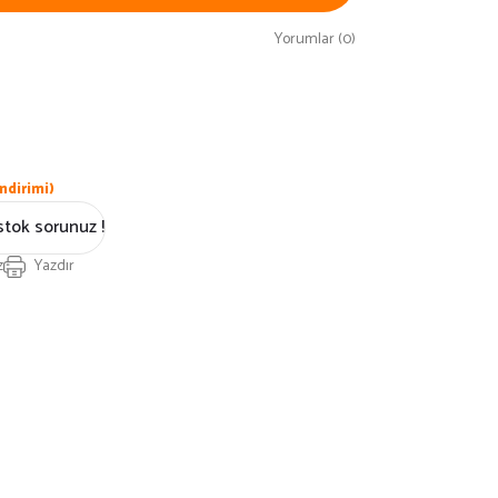
Yorumlar (0)
ndirimi)
stok sorunuz !
z
Yazdır