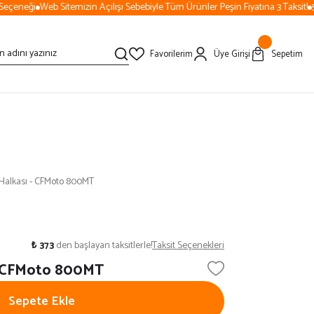
eçeneği
Web Sitemizin Açılışı Sebebiyle Tüm Ürünler Peşin Fiyatına 3 Taksit!
50
Favorilerim
Üye Girişi
Sepetim
alkası - CFMoto 800MT
₺ 373
den başlayan taksitlerle!
Taksit Seçenekleri
 CFMoto 800MT
Sepete Ekle