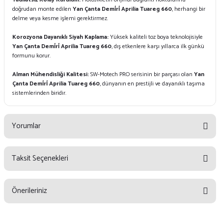
doğrudan monte edilen
Yan Çanta Demi̇ri̇ Aprilia Tuareg 660
, herhangi bir
delme veya kesme işlemi gerektirmez.
Korozyona Dayanıklı Siyah Kaplama:
Yüksek kaliteli toz boya teknolojisiyle
Yan Çanta Demi̇ri̇ Aprilia Tuareg 660
, dış etkenlere karşı yıllarca ilk günkü
formunu korur.
Alman Mühendisliği Kalitesi:
SW-Motech PRO serisinin bir parçası olan
Yan
Çanta Demi̇ri̇ Aprilia Tuareg 660
, dünyanın en prestijli ve dayanıklı taşıma
sistemlerinden biridir.
Yorumlar
Taksit Seçenekleri
Bu ürüne ilk yorumu siz yapın!
Önerileriniz
Yorum Yaz