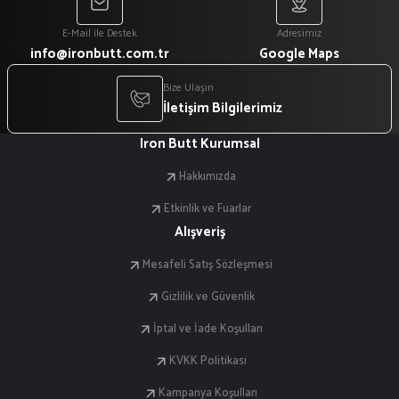
E-Mail ile Destek
Adresimiz
info@ironbutt.com.tr
Google Maps
Bize Ulaşın
İletişim Bilgilerimiz
Iron Butt Kurumsal
Hakkımızda
Etkinlik ve Fuarlar
Alışveriş
Mesafeli Satış Sözleşmesi
Gizlilik ve Güvenlik
İptal ve İade Koşulları
KVKK Politikası
Kampanya Koşulları