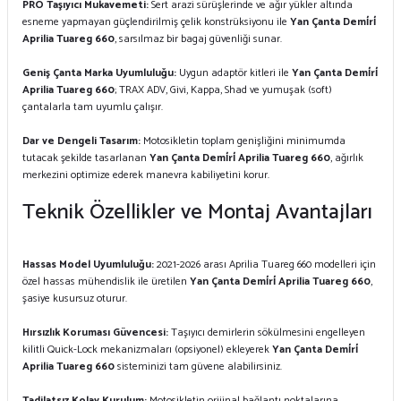
PRO Taşıyıcı Mukavemeti:
Sert arazi sürüşlerinde ve ağır yükler altında
esneme yapmayan güçlendirilmiş çelik konstrüksiyonu ile
Yan Çanta Demi̇ri̇
Aprilia Tuareg 660
, sarsılmaz bir bagaj güvenliği sunar.
Geniş Çanta Marka Uyumluluğu:
Uygun adaptör kitleri ile
Yan Çanta Demi̇ri̇
Aprilia Tuareg 660
; TRAX ADV, Givi, Kappa, Shad ve yumuşak (soft)
çantalarla tam uyumlu çalışır.
Dar ve Dengeli Tasarım:
Motosikletin toplam genişliğini minimumda
tutacak şekilde tasarlanan
Yan Çanta Demi̇ri̇ Aprilia Tuareg 660
, ağırlık
merkezini optimize ederek manevra kabiliyetini korur.
Teknik Özellikler ve Montaj Avantajları
Hassas Model Uyumluluğu:
2021-2026 arası Aprilia Tuareg 660 modelleri için
özel hassas mühendislik ile üretilen
Yan Çanta Demi̇ri̇ Aprilia Tuareg 660
,
şasiye kusursuz oturur.
Hırsızlık Koruması Güvencesi:
Taşıyıcı demirlerin sökülmesini engelleyen
kilitli Quick-Lock mekanizmaları (opsiyonel) ekleyerek
Yan Çanta Demi̇ri̇
Aprilia Tuareg 660
sisteminizi tam güvene alabilirsiniz.
Tadilatsız Kolay Kurulum:
Motosikletin orijinal bağlantı noktalarına