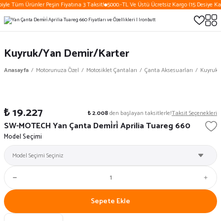
e Tüm Ürünler Peşin Fiyatına 3 Taksit!
5000.-TL Ve Üstü Ücretsiz Kargo (15 Desiye Kadar)
Kuyruk/Yan Demir/Karter
Anasayfa
Motorunuza Özel
Motosiklet Çantaları
Çanta Aksesuarları
Kuyruk/
₺ 19.227
₺ 2.008
den başlayan taksitlerle!
Taksit Seçenekleri
SW-MOTECH Yan Çanta Demi̇ri̇ Aprilia Tuareg 660
Model Seçimi
Sepete Ekle