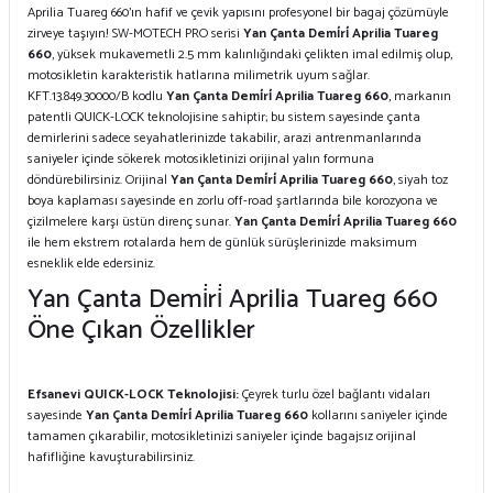
Aprilia Tuareg 660’ın hafif ve çevik yapısını profesyonel bir bagaj çözümüyle
zirveye taşıyın! SW-MOTECH PRO serisi
Yan Çanta Demi̇ri̇ Aprilia Tuareg
660
, yüksek mukavemetli 2.5 mm kalınlığındaki çelikten imal edilmiş olup,
motosikletin karakteristik hatlarına milimetrik uyum sağlar.
KFT.13.849.30000/B kodlu
Yan Çanta Demi̇ri̇ Aprilia Tuareg 660
, markanın
patentli QUICK-LOCK teknolojisine sahiptir; bu sistem sayesinde çanta
demirlerini sadece seyahatlerinizde takabilir, arazi antrenmanlarında
saniyeler içinde sökerek motosikletinizi orijinal yalın formuna
döndürebilirsiniz. Orijinal
Yan Çanta Demi̇ri̇ Aprilia Tuareg 660
, siyah toz
boya kaplaması sayesinde en zorlu off-road şartlarında bile korozyona ve
çizilmelere karşı üstün direnç sunar.
Yan Çanta Demi̇ri̇ Aprilia Tuareg 660
ile hem ekstrem rotalarda hem de günlük sürüşlerinizde maksimum
esneklik elde edersiniz.
Yan Çanta Demi̇ri̇ Aprilia Tuareg 660
Öne Çıkan Özellikler
Efsanevi QUICK-LOCK Teknolojisi:
Çeyrek turlu özel bağlantı vidaları
sayesinde
Yan Çanta Demi̇ri̇ Aprilia Tuareg 660
kollarını saniyeler içinde
tamamen çıkarabilir, motosikletinizi saniyeler içinde bagajsız orijinal
hafifliğine kavuşturabilirsiniz.