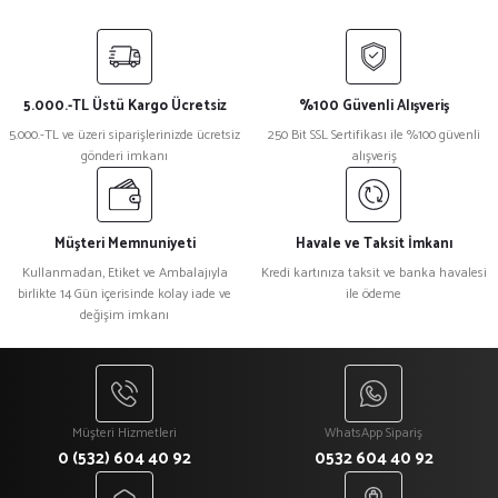
Bu ürünün fiyat bilgisi, resim, ürün açıklamalarında ve diğer konularda
yetersiz gördüğünüz noktaları öneri formunu kullanarak tarafımıza
iletebilirsiniz.
Görüş ve önerileriniz için teşekkür ederiz.
5.000.-TL Üstü Kargo Ücretsiz
%100 Güvenli Alışveriş
Ürün resmi kalitesiz, bozuk veya görüntülenemiyor.
5.000.-TL ve üzeri siparişlerinizde ücretsiz
250 Bit SSL Sertifikası ile %100 güvenli
gönderi imkanı
alışveriş
Ürün açıklamasında eksik bilgiler bulunuyor.
Ürün bilgilerinde hatalar bulunuyor.
Ürün fiyatı diğer sitelerden daha pahalı.
Müşteri Memnuniyeti
Havale ve Taksit İmkanı
Bu ürüne benzer farklı alternatifler olmalı.
Kullanmadan, Etiket ve Ambalajıyla
Kredi kartınıza taksit ve banka havalesi
birlikte 14 Gün içerisinde kolay iade ve
ile ödeme
değişim imkanı
Gönder
Müşteri Hizmetleri
WhatsApp Sipariş
0 (532) 604 40 92
0532 604 40 92