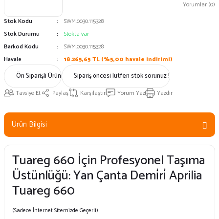
Yorumlar (0)
Stok Kodu
SWM.0030.115328
Stok Durumu
Stokta var
Barkod Kodu
SWM.0030.115328
Havale
18.265,65 TL (%5,00 havale indirimi)
Ön Siparişli Ürün
Sipariş öncesi lütfen stok sorunuz !
Tavsiye Et
Paylaş
Karşılaştır
Yorum Yaz
Yazdır
Ürün Bilgisi
Tuareg 660 İçin Profesyonel Taşıma
Üstünlüğü: Yan Çanta Demi̇ri̇ Aprilia
Tuareg 660
(Sadece İnternet Sitemizde Geçerli)