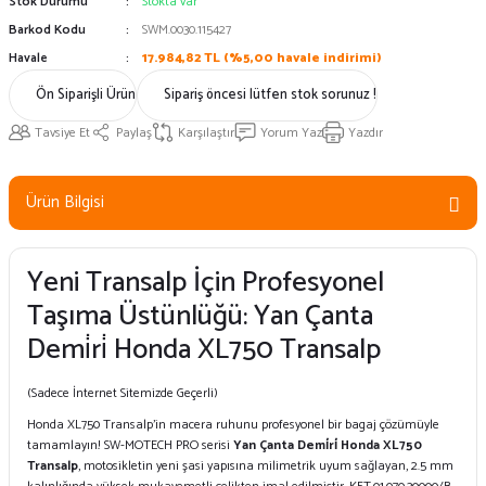
Stok Durumu
Stokta var
Barkod Kodu
SWM.0030.115427
Havale
17.984,82 TL (%5,00 havale indirimi)
Ön Siparişli Ürün
Sipariş öncesi lütfen stok sorunuz !
Tavsiye Et
Paylaş
Karşılaştır
Yorum Yaz
Yazdır
Ürün Bilgisi
Yeni Transalp İçin Profesyonel
Taşıma Üstünlüğü: Yan Çanta
Demi̇ri̇ Honda XL750 Transalp
(Sadece İnternet Sitemizde Geçerli)
Honda XL750 Transalp’in macera ruhunu profesyonel bir bagaj çözümüyle
tamamlayın! SW-MOTECH PRO serisi
Yan Çanta Demi̇ri̇ Honda XL750
Transalp
, motosikletin yeni şasi yapısına milimetrik uyum sağlayan, 2.5 mm