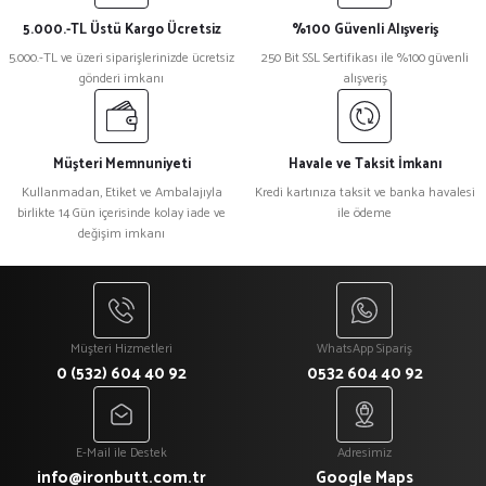
5.000.-TL Üstü Kargo Ücretsiz
%100 Güvenli Alışveriş
Ürün resmi kalitesiz, bozuk veya görüntülenemiyor.
5.000.-TL ve üzeri siparişlerinizde ücretsiz
250 Bit SSL Sertifikası ile %100 güvenli
gönderi imkanı
alışveriş
Ürün açıklamasında eksik bilgiler bulunuyor.
Ürün bilgilerinde hatalar bulunuyor.
Ürün fiyatı diğer sitelerden daha pahalı.
Müşteri Memnuniyeti
Havale ve Taksit İmkanı
Bu ürüne benzer farklı alternatifler olmalı.
Kullanmadan, Etiket ve Ambalajıyla
Kredi kartınıza taksit ve banka havalesi
birlikte 14 Gün içerisinde kolay iade ve
ile ödeme
değişim imkanı
Gönder
Müşteri Hizmetleri
WhatsApp Sipariş
0 (532) 604 40 92
0532 604 40 92
E-Mail ile Destek
Adresimiz
info@ironbutt.com.tr
Google Maps