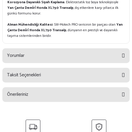
Korozyona Dayanıklı Siyah Kaplama:
Elektrostatik toz boya teknolojisiyle
Yan Çanta Demi̇ri̇ Honda XL750 Transalp
, dış etkenlere karşı yıllarca ilk
günkü formunu korur.
Alman Mühendisliği Kalitesi:
SW-Motech PRO serisinin bir parçası olan
Yan
Çanta Demi̇ri̇ Honda XL750 Transalp
, dünyanın en prestijli ve dayanıklı
taşıma sistemlerinden biridir.
Yorumlar
Taksit Seçenekleri
Bu ürüne ilk yorumu siz yapın!
Önerileriniz
Yorum Yaz
Bu ürünün fiyat bilgisi, resim, ürün açıklamalarında ve diğer konularda
yetersiz gördüğünüz noktaları öneri formunu kullanarak tarafımıza
iletebilirsiniz.
Görüş ve önerileriniz için teşekkür ederiz.