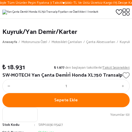
iyle Tüm Ürünler Peşin Fiyatına 3 Taksit!
5000.-TL Ve Üstü Ücretsiz Kargo (15 Desiye Ka
Kuyruk/Yan Demir/Karter
Anasayfa
Motorunuza Özel
Motosiklet Çantaları
Çanta Aksesuarları
Kuyruk/
₺ 18.931
₺ 1.977
den başlayan taksitlerle!
Taksit Seçenekleri
SW-MOTECH Yan Çanta Demi̇ri̇ Honda XL750 Transalp
Sepete Ekle
Yorumlar (0)
Stok Kodu
SWM.0030.115427