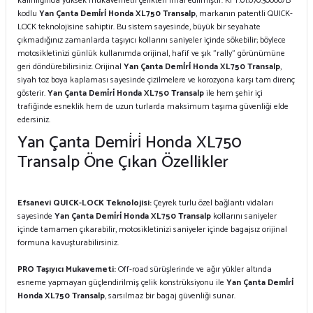
kalınlığında yüksek mukavemetli çelikten imal edilmiştir. KFT.01.070.30000/B
kodlu
Yan Çanta Demi̇ri̇ Honda XL750 Transalp
, markanın patentli QUICK-
LOCK teknolojisine sahiptir. Bu sistem sayesinde, büyük bir seyahate
çıkmadığınız zamanlarda taşıyıcı kollarını saniyeler içinde sökebilir; böylece
motosikletinizi günlük kullanımda orijinal, hafif ve şık "rally" görünümüne
geri döndürebilirsiniz. Orijinal
Yan Çanta Demi̇ri̇ Honda XL750 Transalp
,
siyah toz boya kaplaması sayesinde çizilmelere ve korozyona karşı tam direnç
gösterir.
Yan Çanta Demi̇ri̇ Honda XL750 Transalp
ile hem şehir içi
trafiğinde esneklik hem de uzun turlarda maksimum taşıma güvenliği elde
edersiniz.
Yan Çanta Demi̇ri̇ Honda XL750
Transalp Öne Çıkan Özellikler
Efsanevi QUICK-LOCK Teknolojisi:
Çeyrek turlu özel bağlantı vidaları
sayesinde
Yan Çanta Demi̇ri̇ Honda XL750 Transalp
kollarını saniyeler
içinde tamamen çıkarabilir, motosikletinizi saniyeler içinde bagajsız orijinal
formuna kavuşturabilirsiniz.
PRO Taşıyıcı Mukavemeti:
Off-road sürüşlerinde ve ağır yükler altında
esneme yapmayan güçlendirilmiş çelik konstrüksiyonu ile
Yan Çanta Demi̇ri̇
Honda XL750 Transalp
, sarsılmaz bir bagaj güvenliği sunar.