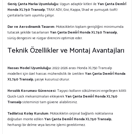
Geniş Çanta Marka Uyumluluğu:
Uygun adaptör kitleri ile
Yan Çanta Demi̇ri̇
Honda XL750 Transalp
; TRAX ADV, Givi, Kappa, Shad ve yumuşak (soft)
çantalarla tam uyumlu çalışır.
Dar ve Aerodinamik Tasarım:
Motosikletin toplam genişliğini minimumda
tutacak şekilde tasarlanan
Yan Çanta Demi̇ri̇ Honda XL750 Transalp
,
sürüş dengesini ve rüzgar direncini optimize eder.
Teknik Özellikler ve Montaj Avantajları
Hassas Model Uyumluluğu:
2022-2026 arası Honda XL750 Transalp
modelleri için özel hassas mühendislik ile üretilen
Yan Çanta Demi̇ri̇ Honda
XL750 Transalp
, şasiye kusursuz oturur.
Hırsızlık Koruması Güvencesi:
Taşıyıcı kolların sökülmesini engelleyen kilitli
Quick-Lock mekanizmaları ekleyerek
Yan Çanta Demi̇ri̇ Honda XL750
Transalp
sisteminizi tam güvene alabilirsiniz.
Tadilatsız Kolay Kurulum:
Motosikletin orijinal bağlantı noktalarına
doğrudan monte edilen
Yan Çanta Demi̇ri̇ Honda XL750 Transalp
,
herhangi bir delme veya kesme işlemi gerektirmez.