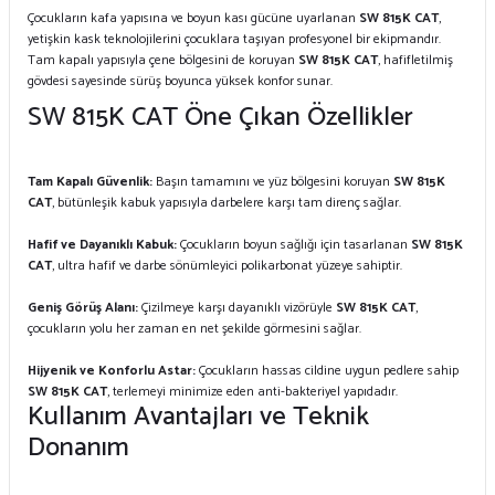
Çocukların kafa yapısına ve boyun kası gücüne uyarlanan
SW 815K CAT
,
yetişkin kask teknolojilerini çocuklara taşıyan profesyonel bir ekipmandır.
Tam kapalı yapısıyla çene bölgesini de koruyan
SW 815K CAT
, hafifletilmiş
gövdesi sayesinde sürüş boyunca yüksek konfor sunar.
SW 815K CAT Öne Çıkan Özellikler
Tam Kapalı Güvenlik:
Başın tamamını ve yüz bölgesini koruyan
SW 815K
CAT
, bütünleşik kabuk yapısıyla darbelere karşı tam direnç sağlar.
Hafif ve Dayanıklı Kabuk:
Çocukların boyun sağlığı için tasarlanan
SW 815K
CAT
, ultra hafif ve darbe sönümleyici polikarbonat yüzeye sahiptir.
Geniş Görüş Alanı:
Çizilmeye karşı dayanıklı vizörüyle
SW 815K CAT
,
çocukların yolu her zaman en net şekilde görmesini sağlar.
Hijyenik ve Konforlu Astar:
Çocukların hassas cildine uygun pedlere sahip
SW 815K CAT
, terlemeyi minimize eden anti-bakteriyel yapıdadır.
Kullanım Avantajları ve Teknik
Donanım