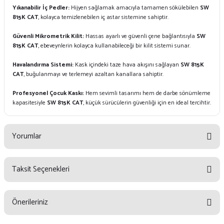
Yıkanabilir İç Pedler:
Hijyen sağlamak amacıyla tamamen sökülebilen
SW
815K CAT
, kolayca temizlenebilen iç astar sistemine sahiptir.
Güvenli Mikrometrik Kilit:
Hassas ayarlı ve güvenli çene bağlantısıyla
SW
815K CAT
, ebeveynlerin kolayca kullanabileceği bir kilit sistemi sunar.
Havalandırma Sistemi:
Kask içindeki taze hava akışını sağlayan
SW 815K
CAT
, buğulanmayı ve terlemeyi azaltan kanallara sahiptir.
Profesyonel Çocuk Kaskı:
Hem sevimli tasarımı hem de darbe sönümleme
kapasitesiyle
SW 815K CAT
, küçük sürücülerin güvenliği için en ideal tercihtir.
Yorumlar
Taksit Seçenekleri
Bu ürüne ilk yorumu siz yapın!
Önerileriniz
Yorum Yaz