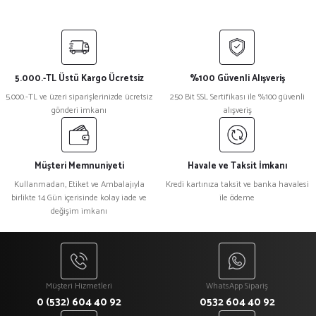
Bu ürünün fiyat bilgisi, resim, ürün açıklamalarında ve diğer konularda
yetersiz gördüğünüz noktaları öneri formunu kullanarak tarafımıza
iletebilirsiniz.
Görüş ve önerileriniz için teşekkür ederiz.
5.000.-TL Üstü Kargo Ücretsiz
%100 Güvenli Alışveriş
Ürün resmi kalitesiz, bozuk veya görüntülenemiyor.
5.000.-TL ve üzeri siparişlerinizde ücretsiz
250 Bit SSL Sertifikası ile %100 güvenli
gönderi imkanı
alışveriş
Ürün açıklamasında eksik bilgiler bulunuyor.
Ürün bilgilerinde hatalar bulunuyor.
Ürün fiyatı diğer sitelerden daha pahalı.
Müşteri Memnuniyeti
Havale ve Taksit İmkanı
Bu ürüne benzer farklı alternatifler olmalı.
Kullanmadan, Etiket ve Ambalajıyla
Kredi kartınıza taksit ve banka havalesi
birlikte 14 Gün içerisinde kolay iade ve
ile ödeme
değişim imkanı
Gönder
Müşteri Hizmetleri
WhatsApp Sipariş
0 (532) 604 40 92
0532 604 40 92