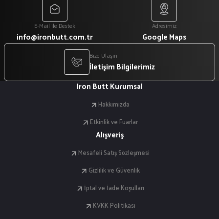
E-Mail ile Destek
Adresimiz
info@ironbutt.com.tr
Google Maps
Bize Ulaşın
İletişim Bilgilerimiz
Iron Butt Kurumsal
Hakkımızda
Etkinlik ve Fuarlar
Alışveriş
Mesafeli Satış Sözleşmesi
Gizlilik ve Güvenlik
İptal ve İade Koşulları
KVKK Politikası