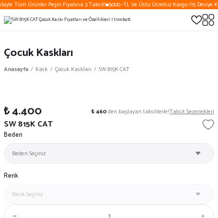
biyle Tüm Ürünler Peşin Fiyatına 3 Taksit!
5000.-TL Ve Üstü Ücretsiz Kargo (15 Desiye K
Çocuk Kaskları
Anasayfa
Kask
Çocuk Kaskları
SW 815K CAT
₺ 4.400
₺ 460
den başlayan taksitlerle!
Taksit Seçenekleri
SW 815K CAT
Beden
Renk