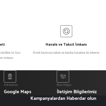
eti
Havale ve Taksit İmkanı
 birlikte 14 Gün
Kredi kartınıza taksit ve banka havalesi ile ödeme
şim imkanı
Adresimiz
Bize Ulaşın
Google Maps
İletişim Bilgilerimiz
Kampanyalardan Haberdar olun