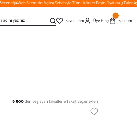
eçeneği
Web Sitemizin Açılışı Sebebiyle Tüm Ürünler Peşin Fiyatına 3 Taksit!
50
Favorilerim
Üye Girişi
Sepetim
₺ 500
den başlayan taksitlerle!
Taksit Seçenekleri