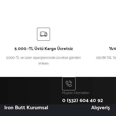
Ürün açıklamasında eksik bilgiler bulunuyor.
Ürün bilgilerinde hatalar bulunuyor.
Ürün fiyatı diğer sitelerden daha pahalı.
Bu ürüne benzer farklı alternatifler olmalı.
5.000.-TL Üstü Kargo Ücretsiz
%10
5.000.-TL ve üzeri siparişlerinizde ücretsiz gönderi
250 Bit SSL Se
imkanı
Müşteri Hizmetleri
0 (532) 604 40 92
Iron Butt Kurumsal
Alışveriş