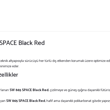
 SPACE Black Red
 teknik altyapısıyla sürücüyü her türlü dış etkenden korumak üzere optimize e
minimize eder.
llikler
arlanan
SW 865 SPACE Black Red
, çizilmeye ve güneş ışığına dayanıklı fütüris
yayan
SW 865 SPACE Black Red
, hafif ama dayanıklı polikarbonat gövde yapısıy