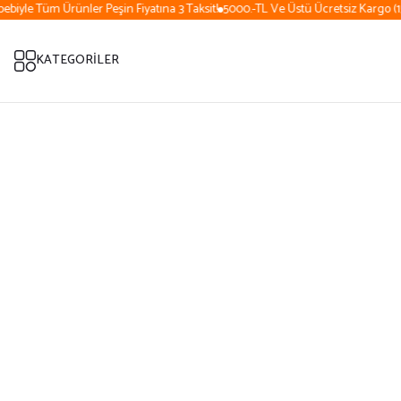
iyle Tüm Ürünler Peşin Fiyatına 3 Taksit!
5000.-TL Ve Üstü Ücretsiz Kargo (15 
KATEGORİLER