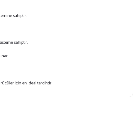
stemine sahiptir.
sisteme sahiptir.
unar.
ürücüler için en ideal tercihtir.