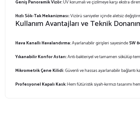
Geniş Panoramik Vizör:
UV korumalı ve çizilmeye karşı ekstra diren
Hızlı Sök-Tak Mekanizması:
Vizörü saniyeler içinde aletsiz değişti
Kullanım Avantajları ve Teknik Donanı
Hava Kanallı Havalandırma:
Ayarlanabilir girişleri sayesinde
SW 8
Yıkanabilir Konfor Astarı:
Anti-bakteriyel ve tamamen sökülüp temi
Mikrometrik Çene Kilidi:
Güvenli ve hassas ayarlanabilir bağlantı ka
Profesyonel Kapalı Kask:
Hem fütüristik siyah-kırmızı tasarımı h
Bu ürünün fiyat bilgisi, resim, ürün açıklamalarında ve diğer konularda yet
Görüş ve önerileriniz için teşekkür ederiz.
Ürün resmi kalitesiz, bozuk veya görüntülenemiyor.