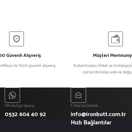
Yorum Yaz
0 Güvenli Alışveriş
Müşteri Memnuniy
rtifikası ile %100 güvenli alışveriş
Kullanmadan, Etiket ve Ambalajıyla
içerisinde kolay iade ve deği
Gönder
WhatsApp Sipariş
E-Mail ile Destek
0532 604 40 92
info@ironbutt.com.tr
Hızlı Bağlantılar