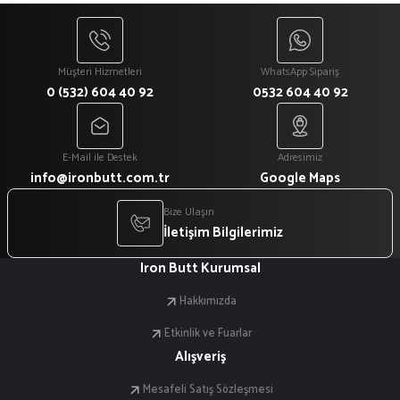
Gönder
Müşteri Hizmetleri
WhatsApp Sipariş
0 (532) 604 40 92
0532 604 40 92
E-Mail ile Destek
Adresimiz
info@ironbutt.com.tr
Google Maps
Bize Ulaşın
İletişim Bilgilerimiz
Iron Butt Kurumsal
Hakkımızda
Etkinlik ve Fuarlar
Alışveriş
Mesafeli Satış Sözleşmesi