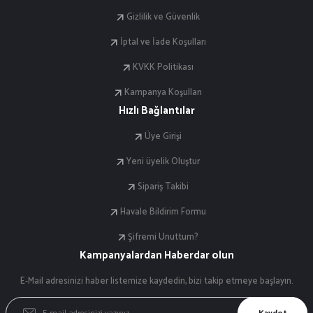
Gizlilik ve Güvenlik
İptal ve İade Koşulları
KVKK Politikası
Kampanya Koşulları
Hızlı Bağlantılar
Üye Girişi
Yeni üyelik Oluştur
Sipariş Takibi
Havale Bildirim Formu
Şifremi Unuttum?
Kampanyalardan Haberdar olun
E-Mail adresinizi haber listemize kaydedin, bizi takip etmeye başlayın.