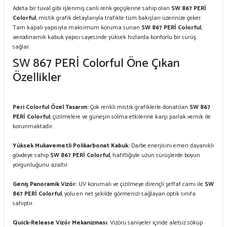
Adeta bir tuval gibi işlenmiş canlı renk geçişlerine sahip olan
SW 867 PERİ
Colorful
, mistik grafik detaylarıyla trafikte tüm bakışları üzerinize çeker.
Tam kapalı yapısıyla maksimum koruma sunan
SW 867 PERİ Colorful
,
aerodinamik kabuk yapısı sayesinde yüksek hızlarda konforlu bir sürüş
sağlar.
SW 867 PERİ Colorful Öne Çıkan
Özellikler
Peri Colorful Özel Tasarım:
Çok renkli mistik grafiklerle donatılan
SW 867
PERİ Colorful
, çizilmelere ve güneşin solma etkilerine karşı parlak vernik ile
korunmaktadır.
Yüksek Mukavemetli Polikarbonat Kabuk:
Darbe enerjisini emen dayanıklı
gövdeye sahip
SW 867 PERİ Colorful
, hafifliğiyle uzun sürüşlerde boyun
yorgunluğunu azaltır.
Geniş Panoramik Vizör:
UV korumalı ve çizilmeye dirençli şeffaf camı ile
SW
867 PERİ Colorful
, yolu en net şekilde görmenizi sağlayan optik sınıfa
sahiptir.
Quick-Release Vizör Mekanizması:
Vizörü saniyeler içinde aletsiz söküp