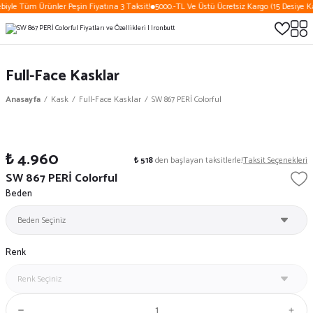
biyle Tüm Ürünler Peşin Fiyatına 3 Taksit!
5000.-TL Ve Üstü Ücretsiz Kargo (15 Desiye Ka
Full-Face Kasklar
Anasayfa
Kask
Full-Face Kasklar
SW 867 PERİ Colorful
₺ 4.960
₺ 518
den başlayan taksitlerle!
Taksit Seçenekleri
SW 867 PERİ Colorful
Beden
Renk