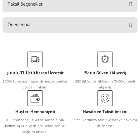
Taksit Seçenekleri
Bu ürüne ilk yorumu siz yapın!
Önerileriniz
Yorum Yaz
Bu ürünün fiyat bilgisi, resim, ürün açıklamalarında ve diğer konularda
yetersiz gördüğünüz noktaları öneri formunu kullanarak tarafımıza
iletebilirsiniz.
Görüş ve önerileriniz için teşekkür ederiz.
5.000.-TL Üstü Kargo Ücretsiz
%100 Güvenli Alışveriş
Ürün resmi kalitesiz, bozuk veya görüntülenemiyor.
5.000.-TL ve üzeri siparişlerinizde ücretsiz
250 Bit SSL Sertifikası ile %100 güvenli
gönderi imkanı
alışveriş
Ürün açıklamasında eksik bilgiler bulunuyor.
Ürün bilgilerinde hatalar bulunuyor.
Ürün fiyatı diğer sitelerden daha pahalı.
Müşteri Memnuniyeti
Havale ve Taksit İmkanı
Bu ürüne benzer farklı alternatifler olmalı.
Kullanmadan, Etiket ve Ambalajıyla
Kredi kartınıza taksit ve banka havalesi
birlikte 14 Gün içerisinde kolay iade ve
ile ödeme
değişim imkanı