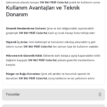
takmanıza olanak tanıyan
SW 867 PERİ Colorful
, pratik bir kullanım sunar.
Kullanım Avantajları ve Teknik
Donanım
Dinamik Havalandırma Sistemi:
Çene ve alın bölgesindeki ayarlanabilir
girişleriyle
SW 867 PERİ Colorful
, kask içi sıcak havayı hızla tahliye eder.
Hijyenik İç Astar:
Anti-bakteriyel ve tamamen sökülüp yıkanabilir iç ped
takımı sunan
SW 867 PERİ Colorful
, her zaman taze bir kullanım vadeder.
Mikrometrik Güvenlik Kilidi:
Eldivenle dahi kolayca açılıp kapanabilen kilitli
bağlantı kayışıyla
SW 867 PERİ Colorful
, yüksek güvenlik standartlarını
karşılar.
Rüzgar ve Buğu Koruması:
Çene altı perdesi ve burunluk aparatı ile
donatılan
SW 867 PERİ Colorful
, sürüş kalitesini ve ses yalıtımını artırır.
Yorumlar