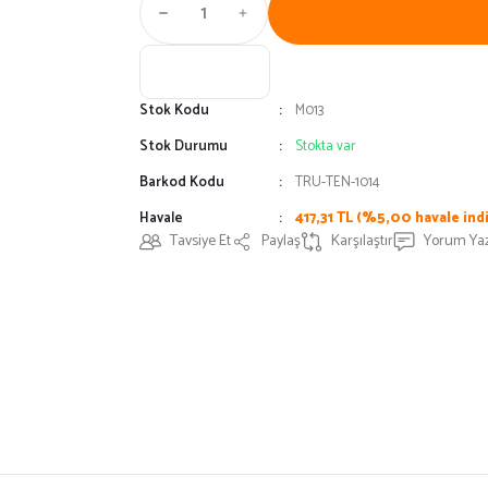
Stok Kodu
M013
Stok Durumu
Stokta var
Barkod Kodu
TRU-TEN-1014
Havale
417,31 TL (%5,00 havale indi
Tavsiye Et
Paylaş
Karşılaştır
Yorum Ya