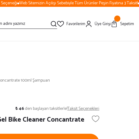
eçeneği
Web Sitemizin Açılışı Sebebiyle Tüm Ürünler Peşin Fiyatına 3 Taksit!
50
Favorilerim
Üye Girişi
Sepetim
 Concantrate 100ml Şampuan
₺ 46
den başlayan taksitlerle!
Taksit Seçenekleri
el Bike Cleaner Concantrate