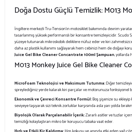
Doğa Dostu Güçlü Temizlik: M013 Mo
İngiltere merkezli Tru-Tension’ın motosiklet bakımında devrim yaratan
tasarlanmış yüksek performanslı bir konsantre temizleyicidir. Scudo 
yüzeye tutunarak mikroskobik deliklere nüfuz eder ve kiri zahmetsizc
daha az plastik kullanımı sağlayarak hem cebinizi hem de doğayı koru
Juice Gel Bike Cleaner Concantrate 100ml Şampuan
, yollarda
M013 Monkey Juice Gel Bike Cleaner C
MicroFoam Teknolojisi ve Maksimum Tutunma:
Diğer temizleyi
spreylediğiniz yerde kalarak kiri parçalar ve motorunuza fonksiyonel bi
Ekonomik ve Çevreci Konsantre Formül:
Boş şişenize su ekleyip 
seviyeye taşıyarak sizi teknik zorluklar karşısında asla yarı yolda bırak
Biyolojik Olarak Parçalanabilir İçerik:
Zararlı asitler ve tuzlar iç
temizliği kolaylaştıran mikro bir koruyucu tabaka vaat eder.
Hızlı ve Etkili Kir Kaldırma:
Hoş kokusu ve anında etki eden yağ çöz