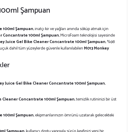
e 100ml Şampuan
te 100ml Şampuan
, inatçı kir ve yağları anında söküp atmak için
ner Concantrate 100ml Şampuan
, MicroFoam teknolojisi sayesinde
ey Juice Gel Bike Cleaner Concantrate 100ml Şampuan
, %98
auçuk dahil tüm yüzeylerde güvenle kullanılabilen
M013 Monkey
kler
ey Juice Gel Bike Cleaner Concantrate 100ml Şampuan
,
ke Cleaner Concantrate 100ml Şampuan
, temizlik rutininizi bir üst
ate 100ml Şampuan
, ekipmanlarınızın ömrünü uzatarak gelecekteki
00ml Şampuan
, kullanıcı dostu yapısıyla sürüş keyfinizi yeni bir