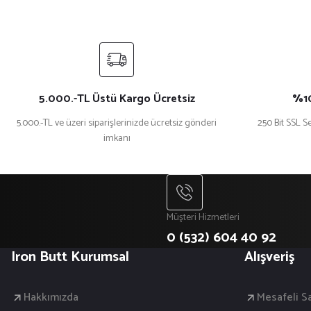
Ürün bilgilerinde hatalar bulunuyor.
Ürün fiyatı diğer sitelerden daha pahalı.
Bu ürüne benzer farklı alternatifler olmalı.
5.000.-TL Üstü Kargo Ücretsiz
%10
5.000.-TL ve üzeri siparişlerinizde ücretsiz gönderi
250 Bit SSL Se
imkanı
Müşteri Hizmetleri
0 (532) 604 40 92
Iron Butt Kurumsal
Alışveriş
Hakkımızda
Mesafeli S