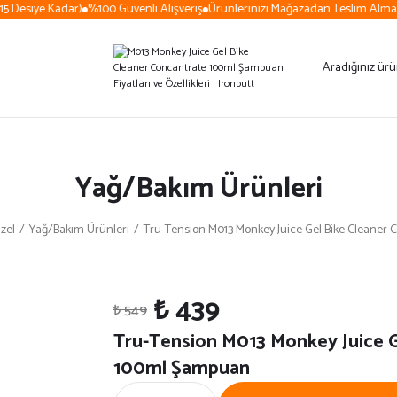
 Desiye Kadar)
%100 Güvenli Alışveriş
Ürünlerinizi Mağazadan Teslim Alma S
Yağ/Bakım Ürünleri
zel
Yağ/Bakım Ürünleri
Tru-Tension M013 Monkey Juice Gel Bike Cleaner
₺ 439
₺ 549
Tru-Tension M013 Monkey Juice G
100ml Şampuan