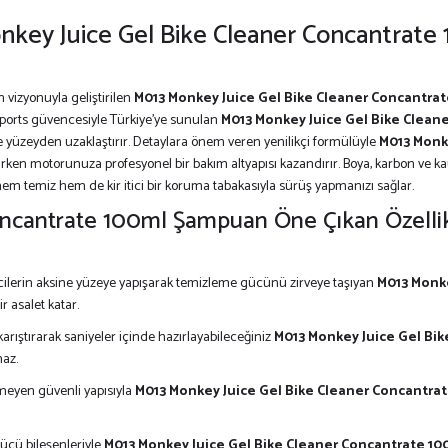
nkey Juice Gel Bike Cleaner Concantrat
 vizyonuyla geliştirilen
M013 Monkey Juice Gel Bike Cleaner Concantra
Sports güvencesiyle Türkiye’ye sunulan
M013 Monkey Juice Gel Bike Clea
e yüzeyden uzaklaştırır. Detaylara önem veren yenilikçi formülüyle
M013 Monk
rken motorunuza profesyonel bir bakım altyapısı kazandırır. Boya, karbon ve k
 hem temiz hem de kir itici bir koruma tabakasıyla sürüş yapmanızı sağlar.
oncantrate 100ml Şampuan Öne Çıkan Özelli
cilerin aksine yüzeye yapışarak temizleme gücünü zirveye taşıyan
M013 Monk
r asalet katar.
karıştırarak saniyeler içinde hazırlayabileceğiniz
M013 Monkey Juice Gel Bi
maz.
ermeyen güvenli yapısıyla
M013 Monkey Juice Gel Bike Cleaner Concantr
ücü bileşenleriyle
M013 Monkey Juice Gel Bike Cleaner Concantrate 1