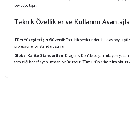
seviyeye taşır.
Teknik Özellikler ve Kullanım Avantajla
Tüm Yüzeyler İçin Güvenli:
Fren bileşenlerinden hassas boyalı yü
profesyonel bir standart sunar.
Global Kalite Standartları:
Dragons’ Den’de başarı hikayesi yazan
temizliği hedefleyen uzman bir üründür. Tüm ürünlerimiz
ironbutt.
Bu ürünün fiyat bilgisi, resim, ürün açıklamalarında ve diğer konularda yet
Görüş ve önerileriniz için teşekkür ederiz.
Ürün resmi kalitesiz, bozuk veya görüntülenemiyor.
Ürün açıklamasında eksik bilgiler bulunuyor.