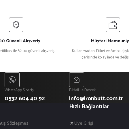
0 Güvenli Alışveriş
Müşteri Memnuniy
rtifikası ile %100 güvenli alışveriş
Kullanmadan, Etiket ve Ambalajıyla
içerisinde kolay iade ve deği
Gönder
WhatsApp Sipariş
E-Mail ile Destek
0532 604 40 92
info@ironbutt.com.tr
Hızlı Bağlantılar
atış Sözleşmesi
Üye Girişi