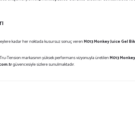
rı
zeylere kadar her noktada kusursuz sonuç veren
M013 Monkey Juice Gel B
 Tru-Tension markasının yüksek performans vizyonuyla üretilen
M013 Monkey
com.tr
güvencesiyle sizlere sunulmaktadır.
ersiz gördüğünüz noktaları öneri formunu kullanarak tarafımıza iletebilirsiniz.
Bu ürüne ilk yorumu siz yapın!
Yorum Yaz