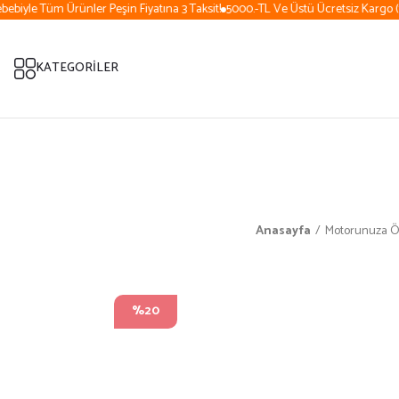
biyle Tüm Ürünler Peşin Fiyatına 3 Taksit!
5000.-TL Ve Üstü Ücretsiz Kargo (15
KATEGORİLER
Anasayfa
Motorunuza Ö
%20