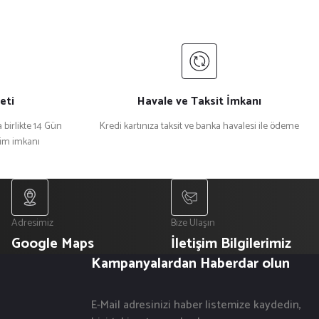
eti
Havale ve Taksit İmkanı
 birlikte 14 Gün
Kredi kartınıza taksit ve banka havalesi ile ödeme
şim imkanı
Adresimiz
Bize Ulaşın
Google Maps
İletişim Bilgilerimiz
Kampanyalardan Haberdar olun
E-Mail adresinizi haber listemize kaydedin,