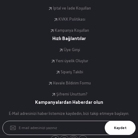
İptal ve İade Koşulları
KVKK Politikası
Kampanya Koşulları
Hızlı Bağlantılar
Üye Girişi
Yeni üyelik Oluştur
Sipariş Takibi
Havale Bildirim Formu
Şifremi Unuttum?
Kampanyalardan Haberdar olun
E-Mail adresinizi haber listemize kaydedin, bizi takip etmeye başlayın.
Kaydet