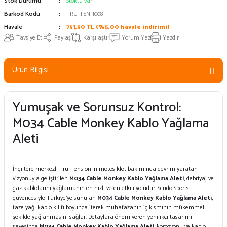
Stok Durumu
Stokta var
Barkod Kodu
TRU-TEN-1008
Havale
751,50 TL (%5,00 havale indirimi)
Tavsiye Et
Paylaş
Karşılaştır
Yorum Yaz
Yazdır
Ürün Bilgisi
Yumuşak ve Sorunsuz Kontrol:
M034 Cable Monkey Kablo Yağlama
Aleti
İngiltere merkezli Tru-Tension’ın motosiklet bakımında devrim yaratan
vizyonuyla geliştirilen
M034 Cable Monkey Kablo Yağlama Aleti
, debriyaj ve
gaz kablolarını yağlamanın en hızlı ve en etkili yoludur. Scudo Sports
güvencesiyle Türkiye’ye sunulan
M034 Cable Monkey Kablo Yağlama Aleti
,
taze yağı kablo kılıfı boyunca iterek muhafazanın iç kısmının mükemmel
şekilde yağlanmasını sağlar. Detaylara önem veren yenilikçi tasarımı
sayesinde
M034 Cable Monkey Kablo Yağlama Aleti
, korozyonu ve kablo