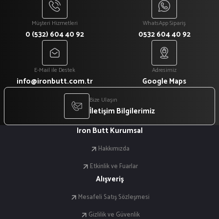
Gönder
Müşteri Hizmetleri
WhatsApp Sipariş
0 (532) 604 40 92
0532 604 40 92
E-Mail ile Destek
Adresimiz
info@ironbutt.com.tr
Google Maps
Bize Ulaşın
İletişim Bilgilerimiz
Iron Butt Kurumsal
Hakkımızda
Etkinlik ve Fuarlar
Alışveriş
Mesafeli Satış Sözleşmesi
Gizlilik ve Güvenlik