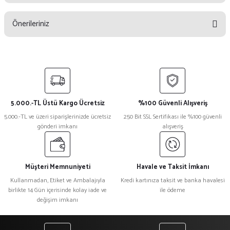
Bu ürüne ilk yorumu siz yapın!
Önerileriniz
Yorum Yaz
Bu ürünün fiyat bilgisi, resim, ürün açıklamalarında ve diğer konularda
yetersiz gördüğünüz noktaları öneri formunu kullanarak tarafımıza
iletebilirsiniz.
Görüş ve önerileriniz için teşekkür ederiz.
5.000.-TL Üstü Kargo Ücretsiz
%100 Güvenli Alışveriş
Ürün resmi kalitesiz, bozuk veya görüntülenemiyor.
5.000.-TL ve üzeri siparişlerinizde ücretsiz
250 Bit SSL Sertifikası ile %100 güvenli
gönderi imkanı
alışveriş
Ürün açıklamasında eksik bilgiler bulunuyor.
Ürün bilgilerinde hatalar bulunuyor.
Ürün fiyatı diğer sitelerden daha pahalı.
Müşteri Memnuniyeti
Havale ve Taksit İmkanı
Bu ürüne benzer farklı alternatifler olmalı.
Kullanmadan, Etiket ve Ambalajıyla
Kredi kartınıza taksit ve banka havalesi
birlikte 14 Gün içerisinde kolay iade ve
ile ödeme
değişim imkanı