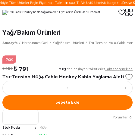
biyle Tüm Ürünler Peşin Fiyatına 3 Taksit!
5000.-TL Ve Üstü Ücretsiz Kargo (15 Desiye K
Yağ/Bakım Ürünleri
Anasayfa
Motorunuza Özel
Yağ/Bakım Ürünleri
Tru-Tension M034 Cable Monk
%20
₺ 791
₺ 989
₺ 83
den başlayan taksitlerle!
Taksit Seçenekleri
Tru-Tension M034 Cable Monkey Kablo Yağlama Aleti
Sepete Ekle
Yorumlar (0)
Stok Kodu
M034