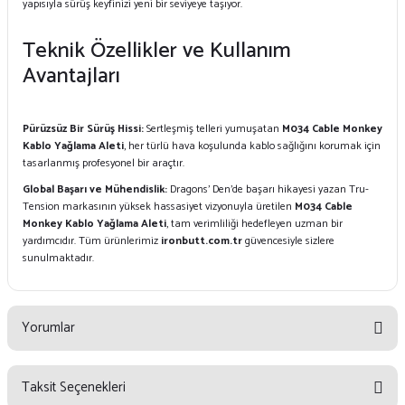
yapısıyla sürüş keyfinizi yeni bir seviyeye taşıyor.
Teknik Özellikler ve Kullanım
Avantajları
Pürüzsüz Bir Sürüş Hissi:
Sertleşmiş telleri yumuşatan
M034 Cable Monkey
Kablo Yağlama Aleti
, her türlü hava koşulunda kablo sağlığını korumak için
tasarlanmış profesyonel bir araçtır.
Global Başarı ve Mühendislik:
Dragons’ Den’de başarı hikayesi yazan Tru-
Tension markasının yüksek hassasiyet vizyonuyla üretilen
M034 Cable
Monkey Kablo Yağlama Aleti
, tam verimliliği hedefleyen uzman bir
yardımcıdır. Tüm ürünlerimiz
ironbutt.com.tr
güvencesiyle sizlere
sunulmaktadır.
Yorumlar
Taksit Seçenekleri