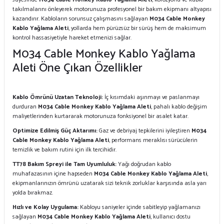
takılmalarını önleyerek motorunuza profesyonel bir bakım ekipmanı altyapısı
kazandırır. Kabloların sorunsuz çalışmasını sağlayan
M034 Cable Monkey
Kablo Yağlama Aleti
, yollarda hem pürüzsüz bir sürüş hem de maksimum
kontrol hassasiyetiyle hareket etmenizi sağlar.
M034 Cable Monkey Kablo Yağlama
Aleti Öne Çıkan Özellikler
Kablo Ömrünü Uzatan Teknoloji:
İç kısımdaki aşınmayı ve paslanmayı
durduran
M034 Cable Monkey Kablo Yağlama Aleti
, pahalı kablo değişim
maliyetlerinden kurtararak motorunuza fonksiyonel bir asalet katar.
Optimize Edilmiş Güç Aktarımı:
Gaz ve debriyaj tepkilerini iyileştiren
M034
Cable Monkey Kablo Yağlama Aleti
, performans meraklısı sürücülerin
temizlik ve bakım rutini için ilk tercihidir.
TT78 Bakım Spreyi ile Tam Uyumluluk:
Yağı doğrudan kablo
muhafazasının içine hapseden
M034 Cable Monkey Kablo Yağlama Aleti
,
ekipmanlarınızın ömrünü uzatarak sizi teknik zorluklar karşısında asla yarı
yolda bırakmaz.
Hızlı ve Kolay Uygulama:
Kabloyu saniyeler içinde sabitleyip yağlamanızı
sağlayan
M034 Cable Monkey Kablo Yağlama Aleti
, kullanıcı dostu