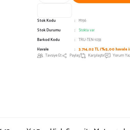
Stok Kodu
M156
Stok Durumu
Stokta var
Barkod Kodu
TRU-TEN-1033
Havale
3.714,02 TL (%5,00 havale i
Tavsiye Et
Paylaş
Karşılaştır
Yorum Ya