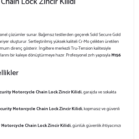
hain Lock Zincir Kilidi
esyonel çözümler sunar. Bağımsız testlerden geçerek Sold Secure Gold
ariyer oluşturur. Sertleştirilmiş yüksek kaliteli Cr-Mo çelikten üretilen
simum direnç gösterir. İngiltere merkezli Tru-Tension kalitesiyle
larını bir kaleye dönüştürmeye hazır. Profesyonel zırh yapısıyla
M156
likler
urity Motorcycle Chain Lock Zincir Kilidi
, garajda ve sokakta
curity Motorcycle Chain Lock Zincir Kilidi
, kopmasız ve güvenli
 Motorcycle Chain Lock Zincir Kilidi
, günlük güvenlik ihtiyacınızı