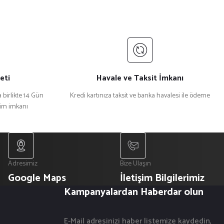
eti
Havale ve Taksit İmkanı
 birlikte 14 Gün
Kredi kartınıza taksit ve banka havalesi ile ödeme
şim imkanı
Adresimiz
Bize Ulaşın
Google Maps
İletişim Bilgilerimiz
Kampanyalardan Haberdar olun
E-Mail adresinizi haber listemize kaydedin,