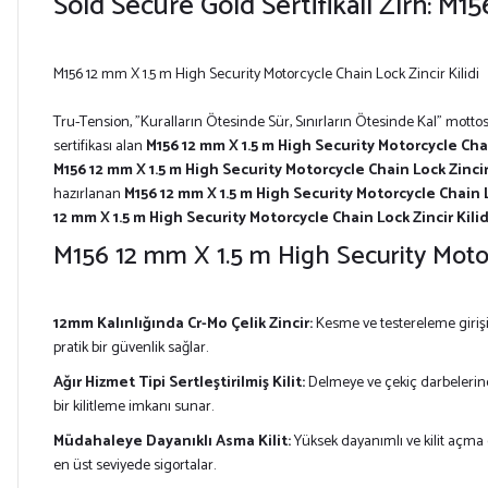
Sold Secure Gold Sertifikalı Zırh: M1
M156 12 mm X 1.5 m High Security Motorcycle Chain Lock Zincir Kilidi
Tru-Tension, "Kuralların Ötesinde Sür, Sınırların Ötesinde Kal" motto
sertifikası alan
M156 12 mm X 1.5 m High Security Motorcycle Chai
M156 12 mm X 1.5 m High Security Motorcycle Chain Lock Zincir 
hazırlanan
M156 12 mm X 1.5 m High Security Motorcycle Chain L
12 mm X 1.5 m High Security Motorcycle Chain Lock Zincir Kilid
M156 12 mm X 1.5 m High Security Motorc
12mm Kalınlığında Cr-Mo Çelik Zincir:
Kesme ve testereleme girişim
pratik bir güvenlik sağlar.
Ağır Hizmet Tipi Sertleştirilmiş Kilit:
Delmeye ve çekiç darbelerine
bir kilitleme imkanı sunar.
Müdahaleye Dayanıklı Asma Kilit:
Yüksek dayanımlı ve kilit açma 
en üst seviyede sigortalar.