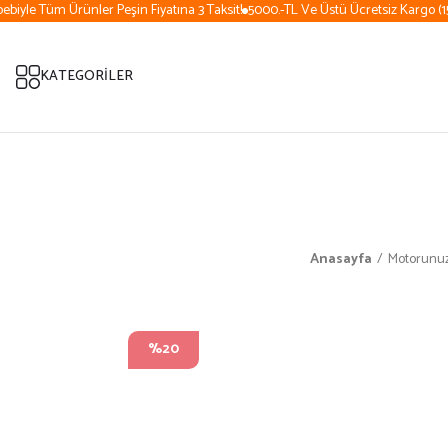
iyle Tüm Ürünler Peşin Fiyatına 3 Taksit!
5000.-TL Ve Üstü Ücretsiz Kargo (15 
KATEGORİLER
Anasayfa
Motorunuz
%20