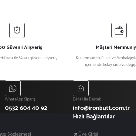
0 Güvenli Alışveriş
Müşteri Memnuniy
rtifikası ile %100 güvenli alışveriş
Kullanmadan, Etiket ve Ambalajıyla
içerisinde kolay iade ve deği
Gönder
WhatsApp Sipariş
E-Mail ile Destek
0532 604 40 92
info@ironbutt.com.tr
Hızlı Bağlantılar
atış Sözleşmesi
Üye Girişi