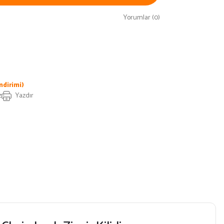
Yorumlar (0)
ndirimi)
z
Yazdır