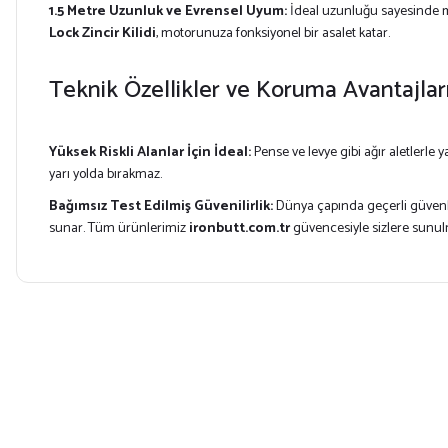
1.5 Metre Uzunluk ve Evrensel Uyum:
İdeal uzunluğu sayesinde mo
Lock Zincir Kilidi
, motorunuza fonksiyonel bir asalet katar.
Teknik Özellikler ve Koruma Avantajlar
Yüksek Riskli Alanlar İçin İdeal:
Pense ve levye gibi ağır aletlerle y
yarı yolda bırakmaz.
Bağımsız Test Edilmiş Güvenilirlik:
Dünya çapında geçerli güvenlik
sunar. Tüm ürünlerimiz
ironbutt.com.tr
güvencesiyle sizlere sunul
Bu ürünün fiyat bilgisi, resim, ürün açıklamalarında ve diğer konularda yet
Görüş ve önerileriniz için teşekkür ederiz.
Ürün resmi kalitesiz, bozuk veya görüntülenemiyor.
Ürün açıklamasında eksik bilgiler bulunuyor.