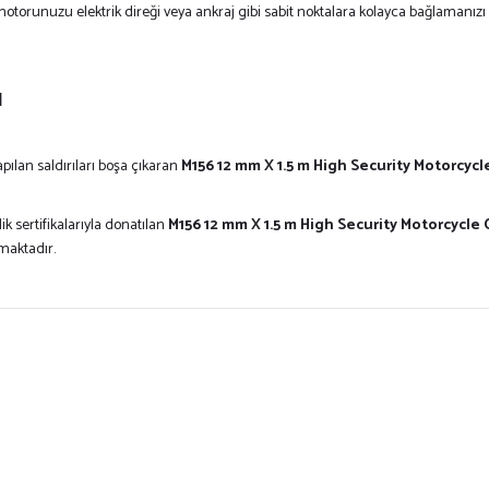
torunuzu elektrik direği veya ankraj gibi sabit noktalara kolayca bağlamanız
ı
apılan saldırıları boşa çıkaran
M156 12 mm X 1.5 m High Security Motorcycle
 sertifikalarıyla donatılan
M156 12 mm X 1.5 m High Security Motorcycle C
maktadır.
ersiz gördüğünüz noktaları öneri formunu kullanarak tarafımıza iletebilirsiniz.
Bu ürüne ilk yorumu siz yapın!
Yorum Yaz