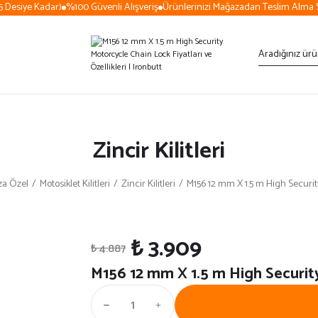
Desiye Kadar)
%100 Güvenli Alışveriş
Ürünlerinizi Mağazadan Teslim Alma Se
Zincir Kilitleri
a Özel
Motosiklet Kilitleri
Zincir Kilitleri
M156 12 mm X 1.5 m High Securi
₺ 3.909
₺ 4.887
M156 12 mm X 1.5 m High Securit