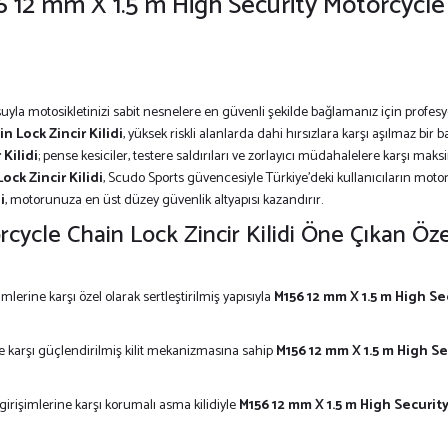
56 12 mm X 1.5 m High Security Motorcycle C
suyla motosikletinizi sabit nesnelere en güvenli şekilde bağlamanız için prof
n Lock Zincir Kilidi
, yüksek riskli alanlarda dahi hırsızlara karşı aşılmaz bir b
Kilidi
; pense kesiciler, testere saldırıları ve zorlayıcı müdahalelere karşı mak
ock Zincir Kilidi
, Scudo Sports güvencesiyle Türkiye’deki kullanıcıların motor
i
, motorunuza en üst düzey güvenlik altyapısı kazandırır.
ycle Chain Lock Zincir Kilidi Öne Çıkan Özel
lerine karşı özel olarak sertleştirilmiş yapısıyla
M156 12 mm X 1.5 m High Sec
 karşı güçlendirilmiş kilit mekanizmasına sahip
M156 12 mm X 1.5 m High Se
girişimlerine karşı korumalı asma kilidiyle
M156 12 mm X 1.5 m High Security