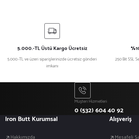
Ürün bilgilerinde hatalar bulunuyor.
Ürün fiyatı diğer sitelerden daha pahalı.
Bu ürüne benzer farklı alternatifler olmalı.
5.000.-TL Üstü Kargo Ücretsiz
%10
5.000.-TL ve üzeri siparişlerinizde ücretsiz gönderi
250 Bit SSL Se
imkanı
Müşteri Hizmetleri
0 (532) 604 40 92
Iron Butt Kurumsal
Alışveriş
Hakkımızda
Mesafeli S