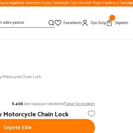
çeneği
Web Sitemizin Açılışı Sebebiyle Tüm Ürünler Peşin Fiyatına 3 Taksit!
50
Favorilerim
Üye Girişi
Sepetim
ty Motorcycle Chain Lock
₺ 408
den başlayan taksitlerle!
Taksit Seçenekleri
y Motorcycle Chain Lock
Sepete Ekle