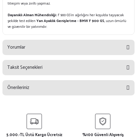
titreşim veya zırıltı yapmaz.
Dayanıklı Alman Mühendisliği:
F 900 GS’in ağırlığını her koşulda taşıyacak
şekilde test edilen
Yan Ayaklık Genişletme - BMW F 900 GS
, uzun ömürlü
ve güvenilir bir yatırımdır.
Yorumlar
Taksit Seçenekleri
Bu ürüne ilk yorumu siz yapın!
Önerileriniz
Yorum Yaz
Bu ürünün fiyat bilgisi, resim, ürün açıklamalarında ve diğer konularda
yetersiz gördüğünüz noktaları öneri formunu kullanarak tarafımıza
iletebilirsiniz.
Görüş ve önerileriniz için teşekkür ederiz.
5.000.-TL Üstü Kargo Ücretsiz
%100 Güvenli Alışveriş