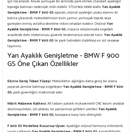
için tasarlandı. Ancak yumuşak bir zeminde park etmek, standart ayaklığın
toprağa batması nedeniyle riskli olabilir. STS.07.602.10000 kodlu
Yan Ayaklık
Genişletme - BMW F 900 GS
aparatı, orijinal ayaklığın yüzey alanını iki
katına çıkararak motosikletinizin kum, çamur, yumuşak toprak veya
güneşten erimiş asfaltta devrilme riskini ortadan kaldırır. Orijinal
Yan
Ayaklık Genişletme - BMW F 900 GS
, macera rotalarınızda engebeli
arazilerde dahi motorunuzu güvenle bırakmanıza olanak tanır.
Yan Ayaklık
Genişletme - BMW F 900 GS
ile park halindeki stabiliteyi en üst seviyeye
taşırsınız.
Yan Ayaklık Genişletme - BMW F 900
GS Öne Çıkan Özellikler
Ekstra Geniş Taban Yüzeyi:
Motosikletin ağırlığını daha geniş bir alana
yayarak zemine batmayı engelleyen
Yan Ayaklık Genişletme - BMW F 900
GS
, park güvenliğini maksimize eder.
Hibrit Malzeme Kalitesi:
Alt tabanı yüksek mukavemetli CNC kesim anodize
alüminyumdan, üst plakası ise paslanmaz çelikten üretilen
Yan Ayaklık
Genişletme - BMW F 900 GS
, korozyona karşı tam dirençlidir.
F 900 GS Modeline Kusursuz Uyum:
Ayaklığın orijinal formuna milimetrik
uyum sağlayan
Yan Ayaklık Genişletme - BMW F 900 GS
, kapatıldığında