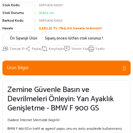
Stok Kodu
SWM.0010.105101
Stok Durumu
Stokta var
Barkod Kodu
SWM.0010.105101
Havale
3.587,37 TL (%5,00 havale indirimi)
Ön Siparişli Ürün
Sipariş öncesi lütfen stok sorunuz !
Tavsiye Et
Paylaş
Karşılaştır
Yorum Yaz
Yazdır
Ürün Bilgisi
Zemine Güvenle Basın ve
Devrilmeleri Önleyin: Yan Ayaklık
Genişletme - BMW F 900 GS
(Sadece İnternet Sitemizde Geçerli)
BMW F 900 GS'in hafif ve agresif yapısı, onu en zorlu arazilerde kullanmanız