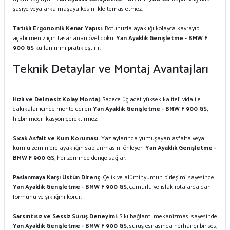
şasiye veya arka maşaya kesinlikle temas etmez.
Tırtıklı Ergonomik Kenar Yapısı:
Botunuzla ayaklığı kolayca kavrayıp
açabilmeniz için tasarlanan özel doku,
Yan Ayaklık Genişletme - BMW F
900 GS
kullanımını pratikleştirir.
Teknik Detaylar ve Montaj Avantajları
Hızlı ve Delmesiz Kolay Montaj:
Sadece üç adet yüksek kaliteli vida ile
dakikalar içinde monte edilen
Yan Ayaklık Genişletme - BMW F 900 GS
,
hiçbir modifikasyon gerektirmez.
Sıcak Asfalt ve Kum Koruması:
Yaz aylarında yumuşayan asfalta veya
kumlu zeminlere ayaklığın saplanmasını önleyen
Yan Ayaklık Genişletme -
BMW F 900 GS
, her zeminde denge sağlar.
Paslanmaya Karşı Üstün Direnç:
Çelik ve alüminyumun birleşimi sayesinde
Yan Ayaklık Genişletme - BMW F 900 GS
, çamurlu ve ıslak rotalarda dahi
formunu ve şıklığını korur.
Sarsıntısız ve Sessiz Sürüş Deneyimi:
Sıkı bağlantı mekanizması sayesinde
Yan Ayaklık Genişletme - BMW F 900 GS
, sürüş esnasında herhangi bir ses,