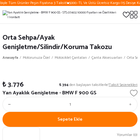
biyle Tüm Ürünler Peşin Fiyatına 3 Taksit!
5000.-TL Ve Üstü Ücretsiz Kargo (15 Desiye Ka
Orta Sehpa/Ayak
Genişletme/Silindir/Koruma Takozu
Anasayfa
Motorunuza Özel
Motosiklet Çantaları
Çanta Aksesuarları
Orta Se
₺ 3.776
₺ 394
den başlayan taksitlerle!
Taksit Seçenekleri
Yan Ayaklık Genişletme - BMW F 900 GS
Sepete Ekle
Yorumlar (0)