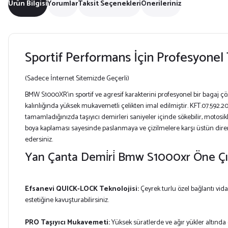
Ürün Bilgisi
Yorumlar
Taksit Seçenekleri
Önerileriniz
Sportif Performans İçin Profesyonel
(Sadece İnternet Sitemizde Geçerli)
BMW S1000XR’ın sportif ve agresif karakterini profesyonel bir bagaj
kalınlığında yüksek mukavemetli çelikten imal edilmiştir. KFT.07.592
tamamladığınızda taşıyıcı demirleri saniyeler içinde sökebilir, motosik
boya kaplaması sayesinde paslanmaya ve çizilmelere karşı üstün dire
edersiniz.
Yan Çanta Demi̇ri̇ Bmw S1000xr Öne Çı
Efsanevi QUICK-LOCK Teknolojisi:
Çeyrek turlu özel bağlantı vid
estetiğine kavuşturabilirsiniz.
PRO Taşıyıcı Mukavemeti:
Yüksek süratlerde ve ağır yükler altında