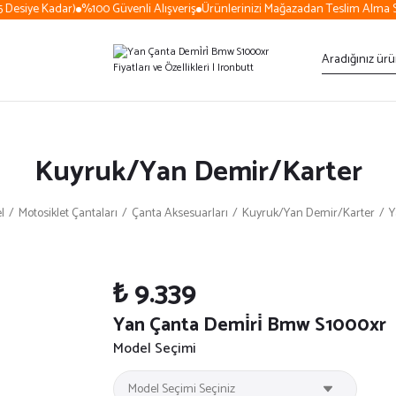
Desiye Kadar)
%100 Güvenli Alışveriş
Ürünlerinizi Mağazadan Teslim Alma Se
Kuyruk/Yan Demir/Karter
l
Motosiklet Çantaları
Çanta Aksesuarları
Kuyruk/Yan Demir/Karter
Y
₺ 9.339
Yan Çanta Demi̇ri̇ Bmw S1000xr
Model Seçimi