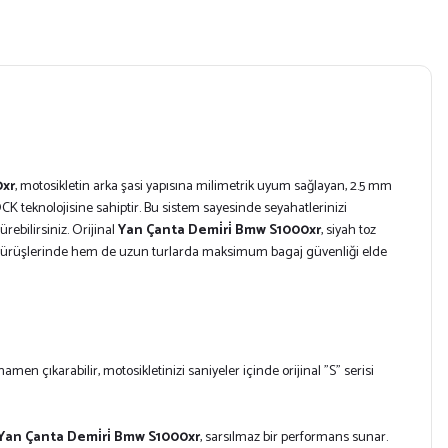
0xr
, motosikletin arka şasi yapısına milimetrik uyum sağlayan, 2.5 mm
K teknolojisine sahiptir. Bu sistem sayesinde seyahatlerinizi
rebilirsiniz. Orijinal
Yan Çanta Demi̇ri̇ Bmw S1000xr
, siyah toz
 sürüşlerinde hem de uzun turlarda maksimum bagaj güvenliği elde
amen çıkarabilir, motosikletinizi saniyeler içinde orijinal "S" serisi
Yan Çanta Demi̇ri̇ Bmw S1000xr
, sarsılmaz bir performans sunar.