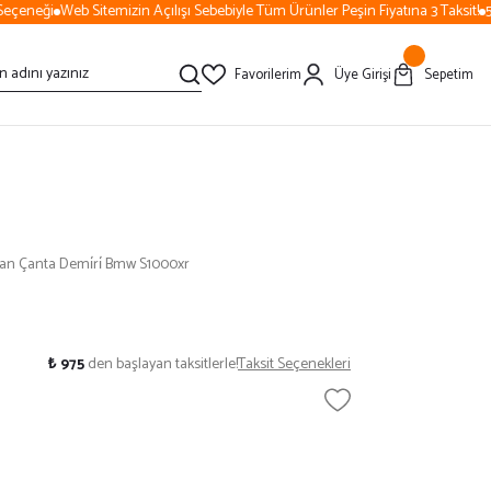
çeneği
Web Sitemizin Açılışı Sebebiyle Tüm Ürünler Peşin Fiyatına 3 Taksit!
500
Favorilerim
Üye Girişi
Sepetim
an Çanta Demi̇ri̇ Bmw S1000xr
₺ 975
den başlayan taksitlerle!
Taksit Seçenekleri