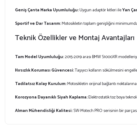
Geniş Çanta Marka Uyumluluğu:
Uygun adaptör kitleri ile
Yan Çan
Sportif ve Dar Tasarım:
Motosikletin toplam genişliğini minimumda
Teknik Özellikler ve Montaj Avantajları
Tam Model Uyumluluğu:
2015-2019 arası BMW S1000XR modelleriyl
Hırsızlık Koruması Güvencesi:
Taşıyıcı kolların sökülmesini engell
Tadilatsız Kolay Kurulum:
Motosikletin orijinal bağlantı noktalar
Korozyona Dayanıklı Siyah Kaplama:
Elektrostatik toz boya teknol
Alman Mühendisliği Kalitesi:
SW-Motech PRO serisinin bir parças