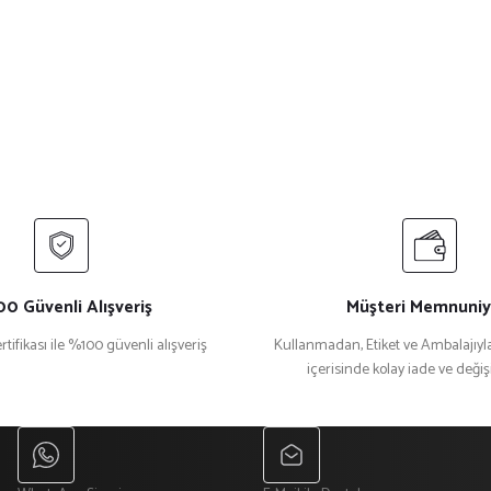
ersiz gördüğünüz noktaları öneri formunu kullanarak tarafımıza iletebilirsiniz.
Bu ürüne ilk yorumu siz yapın!
Yorum Yaz
0 Güvenli Alışveriş
Müşteri Memnuniy
rtifikası ile %100 güvenli alışveriş
Kullanmadan, Etiket ve Ambalajıyla
içerisinde kolay iade ve deği
Gönder