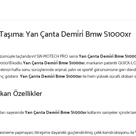
 Taşıma: Yan Çanta Demi̇ri̇ Bmw S1000xr
 çözümüyle taçlandırın! SW-MOTECH PRO serisi
Yan Çanta Demi̇ri̇ Bmw S100
.20000/B kodlu
Yan Çanta Demi̇ri̇ Bmw S1000xr
, markanın patentli QUICK-LOC
letinizi hafta sonu sürüşlerinde orijinal, yalın ve sportif görünümüne geri döndü
nç gösterir.
Yan Çanta Demi̇ri̇ Bmw S1000xr
ile hem yüksek süratli otoban
kan Özellikler
aları sayesinde
Yan Çanta Demi̇ri̇ Bmw S1000xr
kollarını saniyeler içinde tam
 esneme yapmayan, titreşime dayanıklı güçlendirilmiş çelik konstrüksiyonu ile