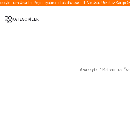
iyle Tüm Ürünler Peşin Fiyatına 3 Taksit!
5000.-TL Ve Üstü Ücretsiz Kargo (15 
KATEGORİLER
Anasayfa
Motorunuza Öze