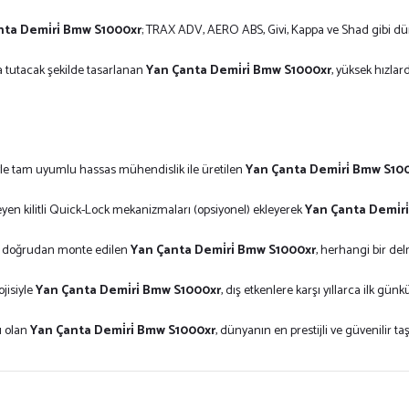
ta Demi̇ri̇ Bmw S1000xr
; TRAX ADV, AERO ABS, Givi, Kappa ve Shad gibi dün
 tutacak şekilde tasarlanan
Yan Çanta Demi̇ri̇ Bmw S1000xr
, yüksek hızla
e tam uyumlu hassas mühendislik ile üretilen
Yan Çanta Demi̇ri̇ Bmw S10
eyen kilitli Quick-Lock mekanizmaları (opsiyonel) ekleyerek
Yan Çanta Demi̇r
ına doğrudan monte edilen
Yan Çanta Demi̇ri̇ Bmw S1000xr
, herhangi bir de
ojisiyle
Yan Çanta Demi̇ri̇ Bmw S1000xr
, dış etkenlere karşı yıllarca ilk gü
ı olan
Yan Çanta Demi̇ri̇ Bmw S1000xr
, dünyanın en prestijli ve güvenilir ta