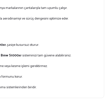
ya markalarının çantalarıyla tam uyumlu çalışır.
rda aerodinamiyi ve sürüş dengesini optimize eder.
00xr
, şasiye kusursuz oturur.
i̇ Bmw S1000xr
sisteminizi tam güvene alabilirsiniz.
lme veya kesme işlemi gerektirmez.
nkü formunu korur.
şıma sistemlerinden biridir.