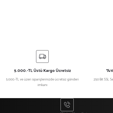
Bu ürünün fiyat bilgisi, resim, ürün açıklamalarında ve diğer konularda yet
Görüş ve önerileriniz için teşekkür ederiz.
Ürün resmi kalitesiz, bozuk veya görüntülenemiyor.
Ürün açıklamasında eksik bilgiler bulunuyor.
Ürün bilgilerinde hatalar bulunuyor.
Ürün fiyatı diğer sitelerden daha pahalı.
Bu ürüne benzer farklı alternatifler olmalı.
5.000.-TL Üstü Kargo Ücretsiz
%10
5.000.-TL ve üzeri siparişlerinizde ücretsiz gönderi
250 Bit SSL Se
imkanı