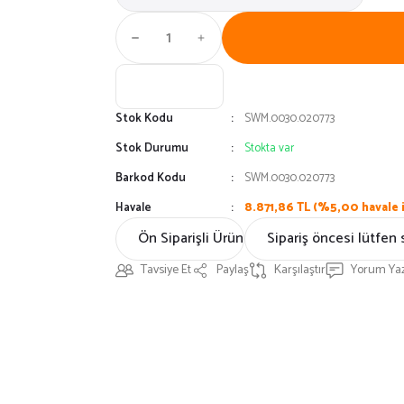
Stok Kodu
SWM.0030.020773
Stok Durumu
Stokta var
Barkod Kodu
SWM.0030.020773
Havale
8.871,86 TL (%5,00 havale i
Ön Siparişli Ürün
Sipariş öncesi lütfen 
Tavsiye Et
Paylaş
Karşılaştır
Yorum Ya