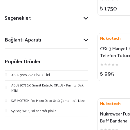
Pillion
₺ 1.750
Seçenekler:
Nukrotech
Bağlantı Aparatı
CFX-3 Manyeti
Telefon Tutuc
Popüler Ürünler
(Vakumlu –
MagSafe Uyum
₺ 995
ABUS 7000 RS-1 DİSK KİLİDİ
ABUS 8077 2.0 Granit Detecto XPLUS - Kırmızı Disk
Kilidi
SW-MOTECH Pro Micro Depo Üstü Çanta - 3/5 Litre
Nukrotech
SysBag WP S, Sol adaptör plakalı
Nukrowear Fus
Buff Bandana
Boyunluk