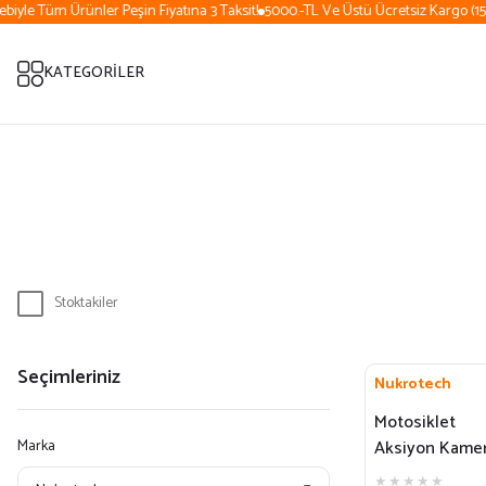
yle Tüm Ürünler Peşin Fiyatına 3 Taksit!
5000.-TL Ve Üstü Ücretsiz Kargo (15 D
KATEGORİLER
Stoktakiler
Seçimleriniz
Nukrotech
Motosiklet
Marka
Aksiyon Kame
Çubuğu (Topc