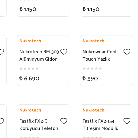
MagSafe Uyumlu)
MagSafe Uyumlu)
₺ 1.150
₺ 1.150
Nukrotech
Nukrotech
Nukrotech RM-303
Nukrowear Cool
Alüminyum Gidon
Touch Yazlık
Dikiz Aynası
Balaklava
₺ 6.690
₺ 590
Nukrotech
Nukrotech
Fastfix FX2-C
Fastfix FX2-154
Koruyucu Telefon
Titreşim Modüllü
Kılıfı Magsafe
Telefon Tutucu