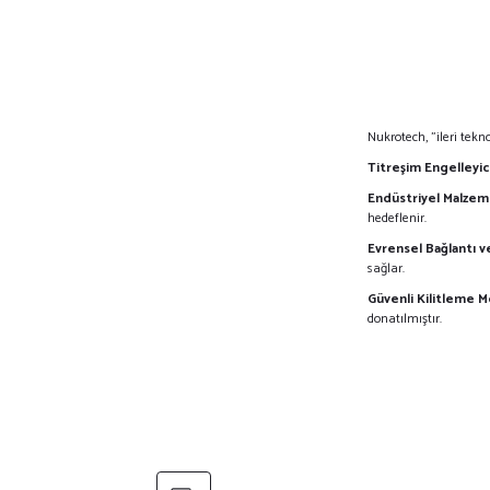
Nukrotech,
"ileri tekn
Titreşim Engelleyic
Endüstriyel Malzeme
hedeflenir.
Evrensel Bağlantı 
sağlar.
Güvenli Kilitleme M
donatılmıştır.