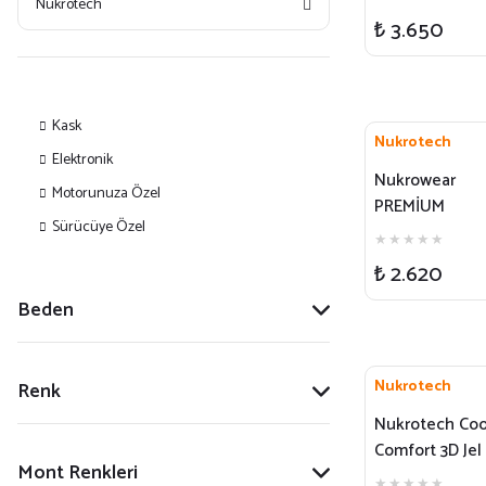
Nukrotech
Montaj Sistemi
₺ 3.650
Uyumlu)
Kask
Nukrotech
Elektronik
Nukrowear
Motorunuza Özel
PREMİUM
Sürücüye Özel
Motosiklet
Brandası
₺ 2.620
Beden
Nukrotech
Renk
Nukrotech Coo
Comfort 3D Jel
Mont Renkleri
Sele Minderi -