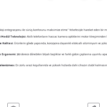
oloji entegrasyonu ile sürüş konforunu maksimize etme" felsefesiyle hareket eden bir m
i Modül Teknolojisi:
Akıllı telefonların hassas kamera optiklerini motor titreşiminden
 Kalitesi:
Ürünlerin gövde yapısında,
korozyona dayanıklı eloksallı alüminyum ve yüks
ve Ergonomi:
360 derece dönebilen bilyalı başlıklar ve farklı gidon çaplarına uyumlu apa
ekanizması:
En zorlu arazi koşullarında ve yüksek hızlarda dahi cihazın stabil kalmasın