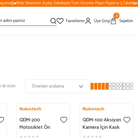
eneği
Web Sitemizin Açılışı Sebebiyle Tüm Ürünler Peşin Fiyatına 3 Taksit!
5000
0
Favorilerim
Üye Girişi
Sepetim
 91 ürün
Nukrotech
Nukrotech
QDM-200
QDM-100 Aksiyon
Motosiklet Ön
Kamera İçin Kask
Camı İçin Aksiyon
Montaj Seti