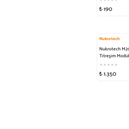
₺ 190
Nukrotech
Nukrotech M2
Titreşim Modül
Telefon Tutuc
₺ 1.350