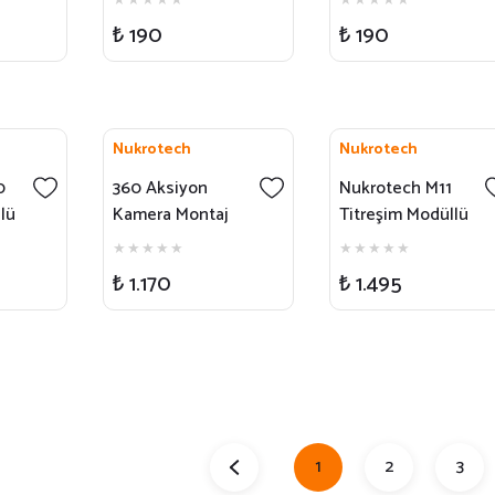
₺ 190
₺ 190
Nukrotech
Nukrotech
0
360 Aksiyon
Nukrotech M11
lü
Kamera Montaj
Titreşim Modüllü
u
Adaptörü
Telefon Tutucu
₺ 1.170
₺ 1.495
1
2
3