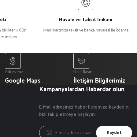
eti
Havale ve Taksit İmkanı
 birlikte 14 Gün
Kredi kartınıza taksit ve banka havalesi ile ödeme
şim imkanı
Adresimiz
Bize Ulaşın
Google Maps
İletişim Bilgilerimiz
Kampanyalardan Haberdar olun
E-Mail adresinizi haber listemize kaydedin,
bizi takip etmeye başlayın.
Kaydet