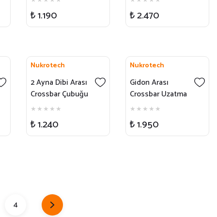
Uyumlu
₺ 1.190
₺ 2.470
Nukrotech
Nukrotech
2 Ayna Dibi Arası
Gidon Arası
Crossbar Çubuğu
Crossbar Uzatma
ve Denge Çubuğu
Çubuğu ve Denge
HB3
Çubuğu HB4-L
₺ 1.240
₺ 1.950
4