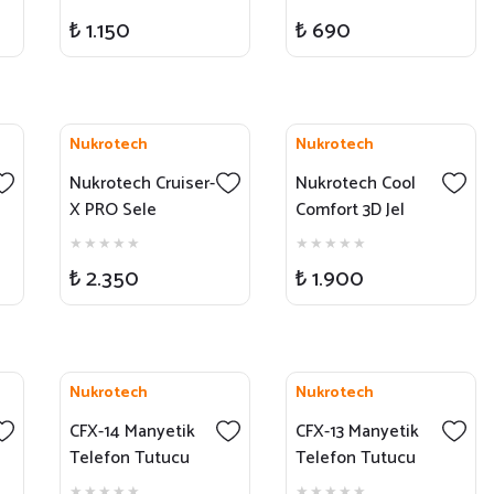
Kamera Montaj
₺ 1.150
₺ 690
Seti
Nukrotech
Nukrotech
Nukrotech Cruiser-
Nukrotech Cool
X PRO Sele
Comfort 3D Jel
Minderi
Sele Minderi -
Sport
₺ 2.350
₺ 1.900
Nukrotech
Nukrotech
CFX-14 Manyetik
CFX-13 Manyetik
Telefon Tutucu
Telefon Tutucu
(Yapışkanlı –
(Vakumlu –