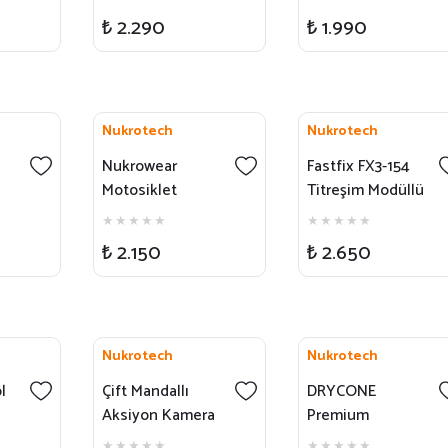
 İle
₺ 2.290
₺ 1.990
Nukrotech
Nukrotech
Nukrowear
Fastfix FX3-154
Motosiklet
Titreşim Modüllü
Brandası
Telefon Tutucu
3.Nesil
₺ 2.150
₺ 2.650
Nukrotech
Nukrotech
l
Çift Mandallı
DRYCONE
Aksiyon Kamera
Premium
Bağlantı Aparatı
Motosiklet