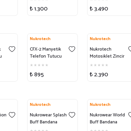
(Mafsal 9 cm)
Yağmurluk Takımı
₺ 1.300
₺ 3.490
Nukrotech
Nukrotech
k
CFX-2 Manyetik
Nukrotech
u
Telefon Tutucu
Motosiklet Zincir
(Yapışkanlı –
Bakım Standı
lu)
MagSafe Uyumlu)
₺ 895
₺ 2.390
Nukrotech
Nukrotech
ion
Nukrowear Splash
Nukrowear World
Buff Bandana
Buff Bandana
Boyunluk
Boyunluk