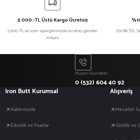
5.000.-TL Üstü Kargo Ücretsiz
%10
5.000.-TL ve üzeri siparişlerinizde ücretsiz gönderi
250 Bit SSL Se
imkanı
Müşteri Hizmetleri
0 (532) 604 40 92
Iron Butt Kurumsal
Alışveriş
Hakkımızda
Mesafeli S
Etkinlik ve Fuarlar
Gizlilik ve