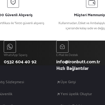
0 Güvenli Alışveriş
Müşteri Memnuniy
rtifikası ile %100 güvenli alışveriş
Kullanmadan, Etiket ve Ambalajıyla
içerisinde kolay iade ve deği
WhatsApp Sipariş
E-Mail ile Destek
0532 604 40 92
info@ironbutt.com.tr
Hızlı Bağlantılar
atış Sözleşmesi
Üye Girişi
 Güvenlik
Yeni üyelik Oluştur