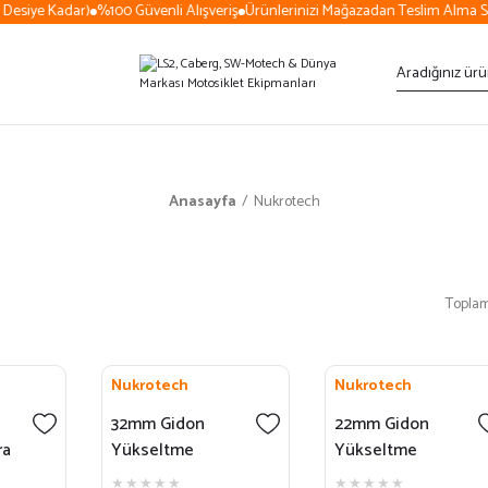
esiye Kadar)
%100 Güvenli Alışveriş
Ürünlerinizi Mağazadan Teslim Alma Seç
Anasayfa
Nukrotech
Toplam
Nukrotech
Nukrotech
32mm Gidon
22mm Gidon
ra
Yükseltme
Yükseltme
ase